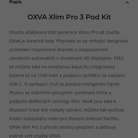
Popis
OXVA Xlim Pro 3 Pod Kit
Dlouho očekávaná třetí generace Xlimu Pro od značky
OXVA je konečně tady. Připravte se na strhující designové
provedení inspirované dravostí a nespoutaností
závodních automobilů s ohromným HD displejem. Těšit
se můžete také na navýšenou kapacitu integrované
baterie až na 1500 mAh a podporu rychlého 2A nabíjení
USB-C. O vynikající chuť se postará inteligentní čipset
Photon se stabilním výstupním systémem Pulse a
podpora oblíbených cartridgí Xlim. Nově jsou také k
dispozici hned dvě metody spínání, můžete tak využívat
funkci autopotahu nebo pro žhavení tisknout tlačítko.
OXVA Xlim Pro 3 přináší mnoho vylepšení a definuje
pokrok celé značky OXVA.