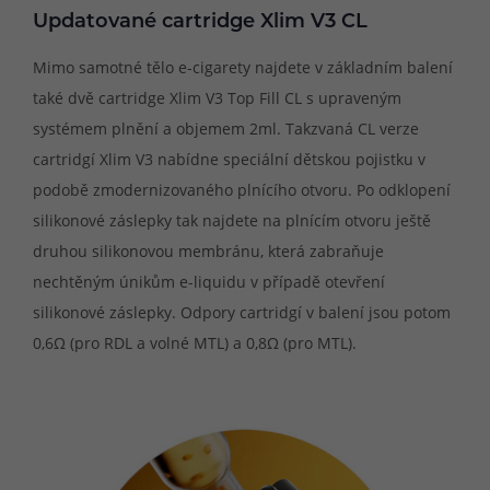
Updatované cartridge Xlim V3 CL
Mimo samotné tělo e-cigarety najdete v základním balení
také dvě cartridge Xlim V3 Top Fill CL s upraveným
systémem plnění a objemem 2ml. Takzvaná CL verze
cartridgí Xlim V3 nabídne speciální dětskou pojistku v
podobě zmodernizovaného plnícího otvoru. Po odklopení
silikonové záslepky tak najdete na plnícím otvoru ještě
druhou silikonovou membránu, která zabraňuje
nechtěným únikům e-liquidu v případě otevření
silikonové záslepky. Odpory cartridgí v balení jsou potom
0,6Ω (pro RDL a volné MTL) a 0,8Ω (pro MTL).