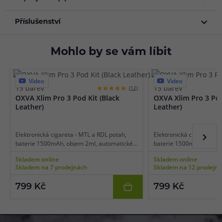
Příslušenství
Mohlo by se vám líbit
Video
Video
15 barev
15 barev
(12)
OXVA Xlim Pro 3 Pod Kit (Black
OXVA Xlim Pro 3 Pod
Leather)
Leather)
Elektronická cigareta - MTL a RDL potah,
Elektronická cigareta - 
baterie 1500mAh, objem 2ml, automatické
baterie 1500mAh, objem
a manuální spínání, výkon až 30W, dobíjení
a manuální spínání, výko
Skladem online
Skladem online
USB-C, regulace air-flow, displej, inteligentní
USB-C, regulace air-flow, 
Skladem na 7 prodejnách
Skladem na 12 prodejn
detekce odporu, inteligentní čipset
detekce odporu, inteligen
PHOTON, konzistentní podání chuti,
PHOTON, konzistentní po
799 Kč
799 Kč
podpora rychlého nabíjení, přehledné
podpora rychlého nabíje
uživatelské rozhraní.
uživatelské rozhraní.