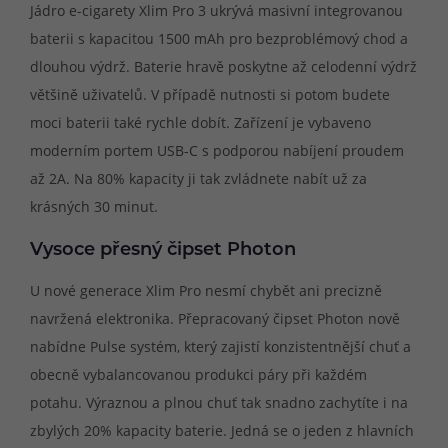
Jádro e-cigarety Xlim Pro 3 ukrývá masivní integrovanou
baterii s kapacitou 1500 mAh pro bezproblémový chod a
dlouhou výdrž. Baterie hravě poskytne až celodenní výdrž
většině uživatelů. V případě nutnosti si potom budete
moci baterii také rychle dobít. Zařízení je vybaveno
moderním portem USB-C s podporou nabíjení proudem
až 2A. Na 80% kapacity ji tak zvládnete nabít už za
krásných 30 minut.
Vysoce přesný čipset Photon
U nové generace Xlim Pro nesmí chybět ani precizně
navržená elektronika. Přepracovaný čipset Photon nově
nabídne Pulse systém, který zajistí konzistentnější chuť a
obecně vybalancovanou produkci páry při každém
potahu. Výraznou a plnou chuť tak snadno zachytíte i na
zbylých 20% kapacity baterie. Jedná se o jeden z hlavních