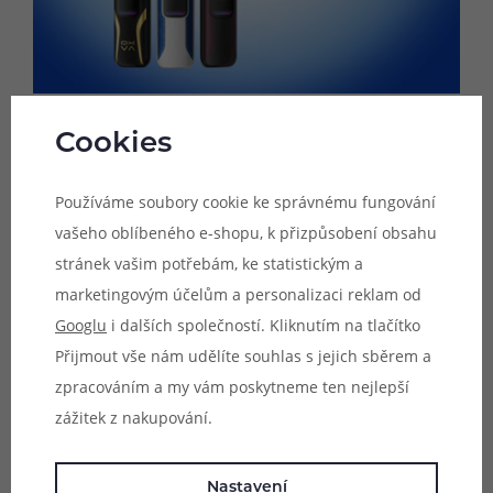
Cookies
OXVA Xlim Pro 3 umožňuje výběr mezi několika vizuálními
variantami, které se zobrazují na displeji během
Používáme soubory cookie ke správnému fungování
potahování. Od nadčasové klasiky až po moderní motiv
vašeho oblíbeného e-shopu, k přizpůsobení obsahu
MOMO Supermana (oficiální maskot značky OXVA), každý
stránek vašim potřebám, ke statistickým a
si zaručeně najde to své dle aktuálního rozpoložení a
marketingovým účelům a personalizaci reklam od
nálady. Vylaďte si své zařízení podle svých specifických
Googlu
i dalších společností. Kliknutím na tlačítko
potřeb a užijte si všechny výhody Xlim Pro 3 naplno.
Přijmout vše nám udělíte souhlas s jejich sběrem a
Čitelnost ve dne i v noci
zpracováním a my vám poskytneme ten nejlepší
zážitek z nakupování.
Displej je u modelu Xlim Pro 3 nejen větší, ale také
mnohem jasnější a jemnější. S úžasným jasem 300 nitů je
displej daleko živější, než kdy předtím. Umožňuje tak
Nastavení