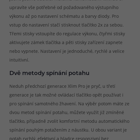
upravíte vše potřebné od požadovaného výstupního
výkonu až po nastavení schématu a barvy diody. Pro
vstup do nastavení stačí stisknout tlačítko 2x za sebou.
Třemi stisky vstoupíte do regulace výkonu, čtyřmi stisky
aktivujete zámek tlačítka a pěti stisky zařízení zapnete
nebo vypnete. Nastavení je jednoduché, rychlé a velice
intuitivní.
Dvě metody spínání potahu
Neduh předchozí generace Xlim Pro je pryč, u třetí
generace je tak možné ovládací tlačítko opět používat i
pro spínání samotného žhavení. Na výběr potom máte ze
dvou metod spínání potahu, můžete využít již zmíněné
tlačítko, případně zvolit komfortní metodu automatického
spínání pouhým potažením z náustku. U obou variant je
potah rychlý, efektivní a hladce responzivní bez