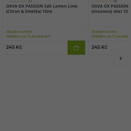
(1)
(4)
OXVA OX PASSION Salt Lemon Lime
OXVA OX PASSION S
(Citron & limetka) 10ml
(Hroznový mix) 10m
Skladem online
Skladem online
Skladem na 11 prodejnách
Skladem na 12 prodejn
245 Kč
245 Kč