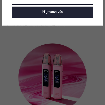
pohotové nastavení i ovládání uvnitř nebo venku a ve dne
nebo v noci. S nastavením nebudete mít problém ani na
Přijmout vše
přímém slunci, což ocení řada uživatelů, kteří vapují
venku a zařízení používají pravidelně.