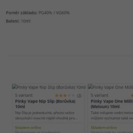
Poměr základu:
PG40% / VG60%
Balení:
10ml
5 variant
5 variant
(3)
Pinky Vape Nip Slip (Borůvka)
Pinky Vape One Mill
10ml
(Meloun) 10ml
Nip Slip je jednoduchá, přesto velice
Také milujete vodní melou
okouzlující ovocná náplň vhodná pro
můžete vychutnat také v
celodenní vaping. Je tvořena stovkami
clearomizéru. Připravte s
Skladem online
Skladem online
borůvek, které vytvořily unikátní a
svěžesti a sladkého potěš
Nedostupné na prodejnách
Nedostupné na prodejná