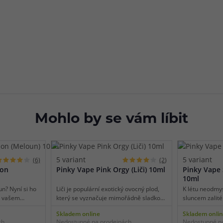
Mohlo by se vám líbit
5 variant
5 variant
(6)
(2)
ion
Pinky Vape Pink Orgy (Liči) 10ml
Pinky Vape 
10ml
n? Nyní si ho
Liči je populární exotický ovocný plod,
K létu neodmys
e vašem
který se vyznačuje mimořádně sladkou
sluncem zalité
e na záplavu
chutí s krémovými podtóny a
u novinky Sher
Skladem online
Skladem onli
ení díky
nezaměnitelným aroma, do kterého se
vás čeká šťavn
ch
Nedostupné na prodejnách
Nedostupné n