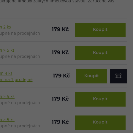
akrájené limetky zalitých limetkovou šťávou. Zaručeně vás
m 2 ks
179 Kč
Koupit
upné na prodejnách
 > 5 ks
179 Kč
Koupit
upné na prodejnách
m 4 ks
179 Kč
Koupit
m na 1 prodejně
 > 5 ks
179 Kč
Koupit
upné na prodejnách
 > 5 ks
179 Kč
Koupit
upné na prodejnách