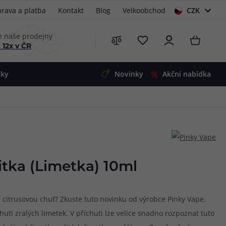
rava a platba
Kontakt
Blog
Velkoobchod
CZK
EUR
e naše prodejny
 12x v ČR
čky
Novinky
Akční nabídka
e
i-Ohm
illa
 Alpha
4
G5
 S&V
itka (Limetka) 10ml
 V2
00 Pro
Mini
S&V
 citrusovou chuť? Zkuste tuto novinku od výrobce Pinky Vape.
220
 3v1
45
hutí zralých limetek. V příchuti lze velice snadno rozpoznat tuto
Zobrazit produkty
Zobrazit produkty
Zobrazit produkty
Zobrazit produkty
Zobrazit produkty
Zobrazit produkty