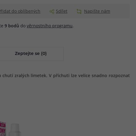
Přidat do oblíbených
Sdílet
Napište nám
áte
9
bodů
do
věrnostního programu
.
Zeptejte se (0)
chutí zralých limetek. V příchuti lze velice snadno rozpoznat