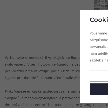
Cooki
Používáme 
přizpůsobe
personaliz
nám udělít
Vychutnejte si novou sérii vynikajících e-liquidů ideálních pr
zážitek z n
škálu vaperů. V sérii hotových e-liquidů najdete jak příjemně 
pro výrazný hit a osvěžující pocit. Příchutě Pinky Vape jsou
cigaret pro klasické šlukování, včetně stále více oblíbených POD
Pinky Vape je evropská společnost zaměřující se na výrobu hoto
e-liquidů je mono-propylenglykol a potravinářský glycerin, tyto
dostání v pěti koncentracích nikotinu (0mg, 3mg, 6mg, 12mg a