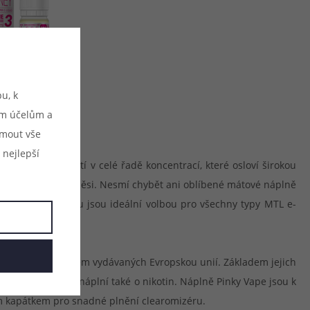
u, k
ým účelům a
ijmout vše
 nejlepší
 různých příchutí v celé řadě koncentrací, které osloví širokou
rémiové tabákové směsi. Nesmí chybět ani oblíbené mátové náplně
40/60
a díky tomu jsou ideální volbou pro všechny typy MTL e-
dle aktuálních norem vydávaných Evropskou unií. Základem jejich
adě nikotinových náplní také o nikotin. Náplně Pinky Vape jsou k
ým kapátkem pro snadné plnění clearomizéru.