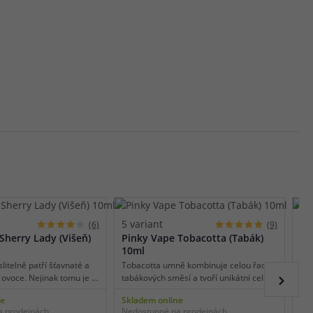
5 variant
5 
(6)
(9)
Sherry Lady (Višeň)
Pinky Vape Tobacotta (Tabák)
Pi
10ml
pl
litelně patří šťavnaté a
Tobacotta umně kombinuje celou řadu
Rád
 ovoce. Nejinak tomu je i
tabákových směsí a tvoří unikátní celek,
bob
ry Lady. V této příchuti na
který zaujme všechny milovníky
vyc
ne
Skladem online
Skl
atá a slaďoučká chuť
tabákových aromat. Příjemná chuť
Úto
a prodejnách
Nedostupné na prodejnách
Ned