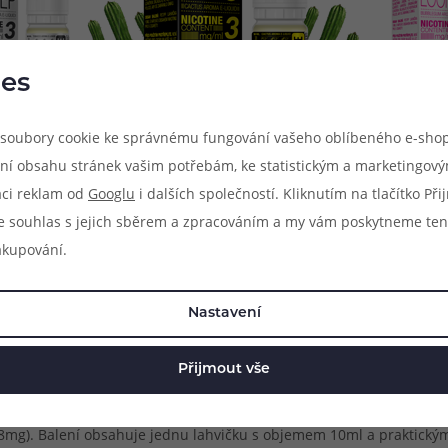
es
soubory cookie ke správnému fungování vašeho oblíbeného e-shop
ní obsahu stránek vašim potřebám, ke statistickým a marketingov
aci reklam od
Googlu
i dalších společností. Kliknutím na tlačítko Př
e souhlas s jejich sběrem a zpracováním a my vám poskytneme ten
o každodenní vapování. Nová série Pinky Vape představuje celkem 36
akupování.
osvěžující nápojové e-liquidy, tak také chutné ovoce, nebo třeba p
 vyráběny na území Evropské unie a obsahují poměr základu
PG/VG 
Nastavení
 systémů, ale také pro většinu DL e-cigaret pro přímý potah do plic.
Přijmout vše
vých e-liquidů pro elektronické cigarety. Jejich výroba probíhá po
 dvě základní složky jsou potom doplněny o samotné aroma a v příp
 18mg). Balení obsahuje jednu lahvičku s objemem 10ml a praktick