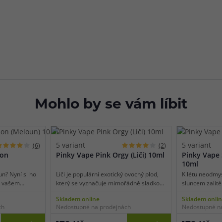
Mohlo by se vám líbit
5 variant
5 variant
(6)
(2)
ion
Pinky Vape Pink Orgy (Liči) 10ml
Pinky Vape 
10ml
n? Nyní si ho
Liči je populární exotický ovocný plod,
K létu neodmys
e vašem
který se vyznačuje mimořádně sladkou
sluncem zalité
e na záplavu
chutí s krémovými podtóny a
u novinky Sher
Skladem online
Skladem onli
ení díky
nezaměnitelným aroma, do kterého se
vás čeká šťavn
ch
Nedostupné na prodejnách
Nedostupné n
vodního
zamilujete už pouhým přivoněním k
zralých višní, 
noubí vodnatá
lahvičce. Nyní si můžete tuto oblíbenou
nepustí. Přích