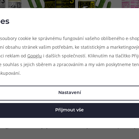
es
soubory cookie ke správnému fungování vašeho oblíbeného e-shop
ní obsahu stránek vašim potřebám, ke statistickým a marketingov
aci reklam od
Googlu
i dalších společností. Kliknutím na tlačítko Př
e souhlas s jejich sběrem a zpracováním a my vám poskytneme ten
o každodenní vapování. Nová série Pinky Vape představuje celkem 36
akupování.
osvěžující nápojové e-liquidy, tak také chutné ovoce, nebo třeba p
 vyráběny na území Evropské unie a obsahují poměr základu
PG/VG 
 systémů, ale také pro většinu DL e-cigaret pro přímý potah do plic.
Nastavení
vých e-liquidů pro elektronické cigarety. Jejich výroba probíhá po
Přijmout vše
 dvě základní složky jsou potom doplněny o samotné aroma a v příp
 18mg). Balení obsahuje jednu lahvičku s objemem 10ml a praktick