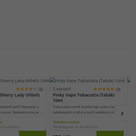
5 variant
5 
(6)
(9)
Sherry Lady (Višeň)
Pinky Vape Tobacotta (Tabák)
Pi
10ml
pl
litelně patří šťavnaté a
Tobacotta umně kombinuje celou řadu
Rád
 ovoce. Nejinak tomu je i
tabákových směsí a tvoří unikátní celek,
bob
ry Lady. V této příchuti na
který zaujme všechny milovníky
vyc
ne
Skladem online
Skl
atá a slaďoučká chuť
tabákových aromat. Příjemná chuť
Úto
a prodejnách
Nedostupné na prodejnách
Ned
která vás spoutá a už
jemného cigaretového tabáku vám
ovo
uť ocení zejména milovníci
zaručeně vyčaruje úsměv na tváři.
zej