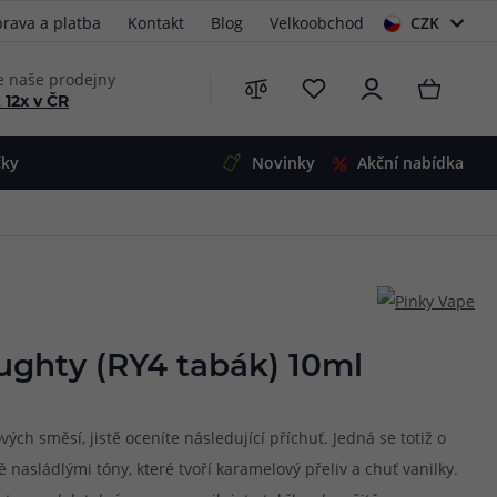
rava a platba
Kontakt
Blog
Velkoobchod
CZK
EUR
e naše prodejny
 12x v ČR
čky
Novinky
Akční nabídka
e
i-Ohm
illa
 Alpha
4
G5
 S&V
ughty (RY4 tabák) 10ml
 V2
00 Pro
Mini
S&V
vých směsí, jistě oceníte následující příchuť. Jedná se totiž o
220
 3v1
45
nasládlými tóny, které tvoří karamelový přeliv a chuť vanilky.
Zobrazit produkty
Zobrazit produkty
Zobrazit produkty
Zobrazit produkty
Zobrazit produkty
Zobrazit produkty