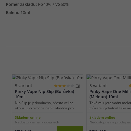
Poměr základu:
PG40% / VG60%
Balení:
10ml
5 variant
5 variant
(3)
Pinky Vape Nip Slip (Borůvka)
Pinky Vape One Mill
10ml
(Meloun) 10ml
Nip Slip je jednoduchá, přesto velice
Také milujete vodní melou
okouzlující ovocná náplň vhodná pro
můžete vychutnat také v
celodenní vaping. Je tvořena stovkami
clearomizéru. Připravte s
Skladem online
Skladem online
borůvek, které vytvořily unikátní a
svěžesti a sladkého potěš
Nedostupné na prodejnách
Nedostupné na prodejná
autentickou chuť pravé lesní borůvky
reálné chuti šťavnatého 
tak, jak ji máte rádi. Příchuť je příjemně
melounu, ve kterém se s