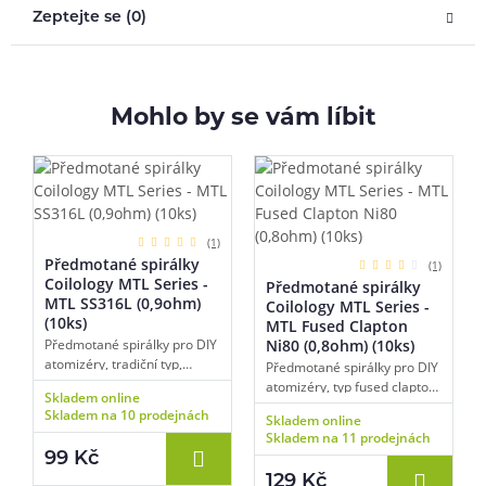
Zeptejte se (0)
Mohlo by se vám líbit
(1)
Předmotané spirálky
(1)
Coilology MTL Series -
Předmotané spirálky
MTL SS316L (0,9ohm)
Coilology MTL Series -
(10ks)
MTL Fused Clapton
Předmotané spirálky pro DIY
Ni80 (0,8ohm) (10ks)
atomizéry, tradiční typ,
Předmotané spirálky pro DIY
materiál nerezová ocel,
atomizéry, typ fused clapton,
Skladem online
odpor 0,9 ohm, vhodné pro
materiál nichrom, odpor 0,8
Skladem na 10 prodejnách
Skladem online
MTL vaping, vnitřní průměr
ohm, vhodné pro MTL
Skladem na 11 prodejnách
spirálky 2,5 mm, balení 10
vaping, vnitřní průměr
99 Kč
ks.
spirálky 2,5 mm, balení 10
129 Kč
ks.