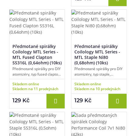
Předmotané spirálky
Předmotané spirálky
Coilology MTL Series -
Coilology MTL Series -
MTL Fused Clapton
MTL Staple Ni80
SS316L (0,64ohm) (10ks)
(0,68ohm) (10ks)
Předmotané spirálky pro DIY
Předmotané spirálky pro DIY
atomizéry, typ fused clapton,
atomizéry, typ staple,
materiál nerezová ocel,
materiál nichrom, odpor 0,68
Skladem online
Skladem online
odpor 0,64 ohm, vhodné pro
ohm, vhodné pro MTL
Skladem na 11 prodejnách
Skladem na 10 prodejnách
MTL vaping, vnitřní průměr
vaping, vnitřní průměr
spirálky 2,5 mm, balení 10
spirálky 2,5 mm, balení 10
129 Kč
129 Kč
ks.
ks.