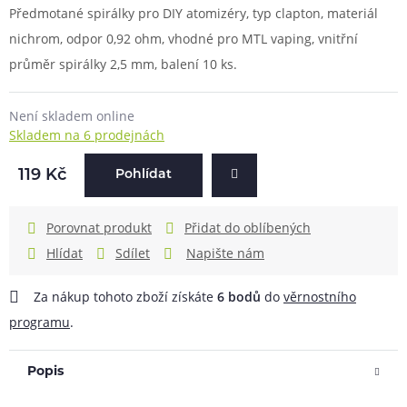
Předmotané spirálky pro DIY atomizéry, typ clapton, materiál
nichrom, odpor 0,92 ohm, vhodné pro MTL vaping, vnitřní
průměr spirálky 2,5 mm, balení 10 ks.
Není skladem online
Skladem na 6 prodejnách
119 Kč
Pohlídat
Porovnat produkt
Přidat do oblíbených
Hlídat
Sdílet
Napište nám
Za nákup tohoto zboží získáte
6
bodů
do
věrnostního
programu
.
Popis