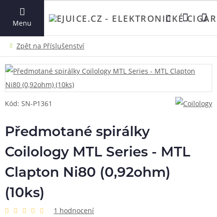
VYHLEDAT
Menu
Kód: SN-P1361
Předmotané spirálky
Coilology MTL Series - MTL
Clapton Ni80 (0,92ohm)
(10ks)
1 hodnocení