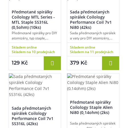
Předmotané spirálky
Sada předmotaných
Coilology MTL Series -
spirálek Coilology
MTL Staple SS316L
Performance Coil 7v1
(0,5ohm) (10ks)
Ni80 (42ks)
Předmotané spirálky pro DIY
Sada předmotaných spirálek
atomizéry, typ staple,
a vaty pro DIY atomizéry,
materiál nerezová ocel,
různé typy, materiál
Skladem online
Skladem online
odpor 0,5 ohm, vhodné pro
nichrom, různé odpory,
Skladem na 10 prodejnách
Skladem na 11 prodejnách
MTL vaping, vnitřní průměr
vhodné pro DL vaping, vnitřní
spirálky 2,5 mm, balení 10
průměr spirálky 3,0 mm,
129 Kč
379 Kč
ks.
balení 42 ks.
Předmotané spirálky
Coilology Staple Alien
Sada předmotaných
Ni80 (0,14ohm) (2ks)
spirálek Coilology
Performance Coil 7v1
SS316L (42ks)
Sada předmotaných spirálek