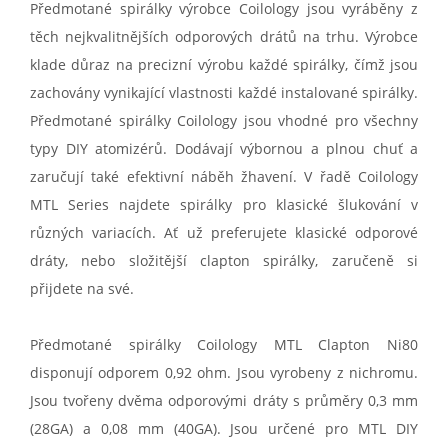
Předmotané spirálky výrobce Coilology jsou vyráběny z
těch nejkvalitnějších odporových drátů na trhu. Výrobce
klade důraz na precizní výrobu každé spirálky, čímž jsou
zachovány vynikající vlastnosti každé instalované spirálky.
Předmotané spirálky Coilology jsou vhodné pro všechny
typy DIY atomizérů. Dodávají výbornou a plnou chuť a
zaručují také efektivní náběh žhavení. V řadě Coilology
MTL Series najdete spirálky pro klasické šlukování v
různých variacích. Ať už preferujete klasické odporové
dráty, nebo složitější clapton spirálky, zaručeně si
přijdete na své.
Předmotané spirálky Coilology MTL Clapton Ni80
disponují odporem 0,92 ohm. Jsou vyrobeny z nichromu.
Jsou tvořeny dvěma odporovými dráty s průměry 0,3 mm
(28GA) a 0,08 mm (40GA). Jsou určené pro MTL DIY