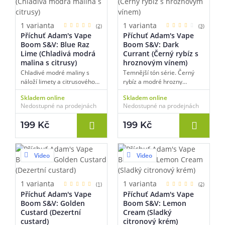
1 varianta
1 varianta
(2)
(3)
Příchuť Adam's Vape
Příchuť Adam's Vape
Boom S&V: Blue Raz
Boom S&V: Dark
Lime (Chladivá modrá
Currant (Černý rybíz s
malina s citrusy)
hroznovým vínem)
Chladivé modré maliny s
Temnější tón série. Černý
náloží limety a citrusového
rybíz a modré hrozny
mixu. Sladkokyselý šok, který
spojené v hutné, téměř
Skladem online
Skladem online
vyšroubuje chuťové pohárky
vínové symfonii. Plná chuť s
Nedostupné na prodejnách
Nedostupné na prodejnách
do červených otáček. Jeden z
dlouhým dozvukem.
nejvýraznějších zážitků série.
199 Kč
199 Kč
Video
Video
1 varianta
1 varianta
(1)
(2)
Příchuť Adam's Vape
Příchuť Adam's Vape
Boom S&V: Golden
Boom S&V: Lemon
Custard (Dezertní
Cream (Sladký
custard)
citronový krém)