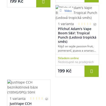
199 Kč
Video
1 varianta
(2)
Příchuť Adam's Vape
Boom S&V: Tropical
Punch (Ledová tropická
směs)
Když se sejde passion fruit,
pomeranč, guava a ananas
na ledu, výsledkem je
Skladem online
havajská párty v ústech.
Nedostupné na prodejnách
Tropická puma plná šťávy.
199 Kč
1 varianta
(2)
JustVape CCH