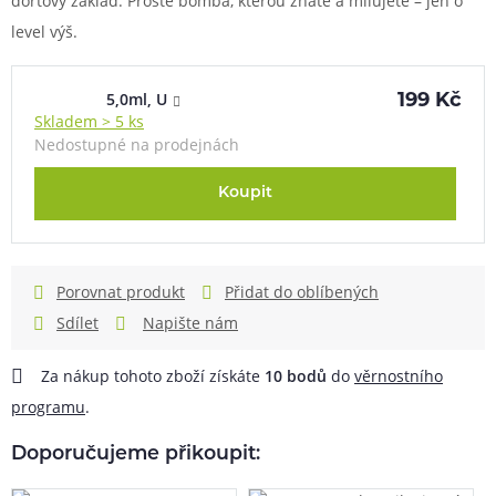
dortový základ. Prostě bomba, kterou znáte a milujete – jen o
level výš.
5,0ml, U
199 Kč
Skladem > 5 ks
Nedostupné na prodejnách
Koupit
Porovnat produkt
Přidat do oblíbených
Sdílet
Napište nám
Za nákup tohoto zboží získáte
10
bodů
do
věrnostního
programu
.
Doporučujeme přikoupit: