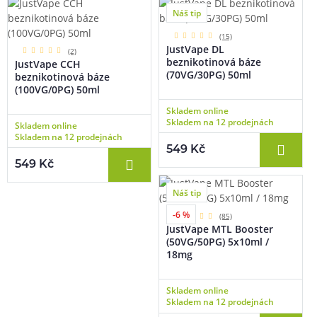
Náš tip
(15)
JustVape DL
(2)
beznikotinová báze
JustVape CCH
(70VG/30PG) 50ml
beznikotinová báze
(100VG/0PG) 50ml
Skladem online
Skladem na 12 prodejnách
Skladem online
Skladem na 12 prodejnách
549 Kč
549 Kč
Náš tip
-6 %
(85)
JustVape MTL Booster
(50VG/50PG) 5x10ml /
18mg
Skladem online
Skladem na 12 prodejnách