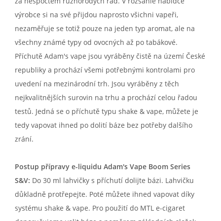
za nespočtem různorodých řad. V rozsáhlé nabídce
výrobce si na své přijdou naprosto všichni vapeři,
nezaměřuje se totiž pouze na jeden typ aromat, ale na
všechny známé typy od ovocných až po tabákové.
Příchutě Adam's vape jsou vyráběny čistě na území České
republiky a prochází všemi potřebnými kontrolami pro
uvedení na mezinárodní trh. Jsou vyráběny z těch
nejkvalitnějších surovin na trhu a prochází celou řadou
testů. Jedná se o příchutě typu shake & vape, můžete je
tedy vapovat ihned po dolití báze bez potřeby dalšího
zrání.
Postup přípravy e-liquidu Adam's Vape Boom Series
S&V:
Do 30 ml lahvičky s příchutí dolijte bázi. Lahvičku
důkladně protřepejte. Poté můžete ihned vapovat díky
systému shake & vape. Pro použití do MTL e-cigaret