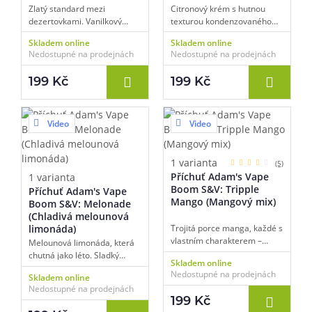
Zlatý standard mezi
Citronový krém s hutnou
dezertovkami. Vanilkový
texturou kondenzovaného
custard s medem,
mléka a vanilkovým koncem.
Skladem online
Skladem online
karamelem a nadrcenou
Sladce kyselá jízda pro
Nedostupné na prodejnách
Nedostupné na prodejnách
pusinkou. Hustý, sladký,
fanoušky nejen citrónových
neodolatelně výrazný.
koláčů.
199 Kč
199 Kč
Video
Video
1 varianta
(5)
Příchuť Adam's Vape
1 varianta
Boom S&V: Tripple
Příchuť Adam's Vape
Mango (Mangový mix)
Boom S&V: Melonade
(Chladivá melounová
limonáda)
Trojitá porce manga, každé s
vlastním charakterem –
Melounová limonáda, která
sladké, šťavnaté, zralé, s
chutná jako léto. Sladký
Skladem online
kapkou ledu. Víc mango už to
meloun, citrusová šťáva a
Nedostupné na prodejnách
Skladem online
být nemůže. Explozivní
jemná chladivá perlivost –
Nedostupné na prodejnách
začátek řady BOOM!
bublavá slast na jazyku.
199 Kč