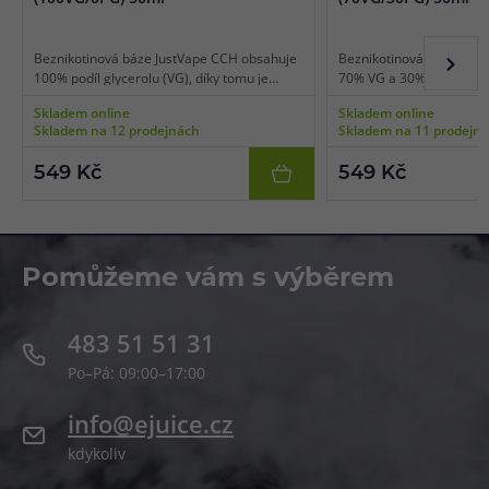
Beznikotinová báze JustVape CCH obsahuje
Beznikotinová báze Just
100% podíl glycerolu (VG), díky tomu je
70% VG a 30% PG, díky t
vhodná pro nízkoodporové e-cigarety
výkonné e-cigarety použ
Skladem online
Skladem online
používané pro extrémní tvorbu páry a
potah do plic (DL vaping)
Skladem na 12 prodejnách
Skladem na 11 prodejn
získání té nejlepší chuti. Bázi lze smíchat s
libovolnou příchutí a nik
libovolnou příchutí a nikotinovými boostery
či salt boostery.
549 Kč
549 Kč
či salt boostery.
Pomůžeme vám s výběrem
483 51 51 31
Po–Pá: 09:00–17:00
info@ejuice.cz
kdykoliv