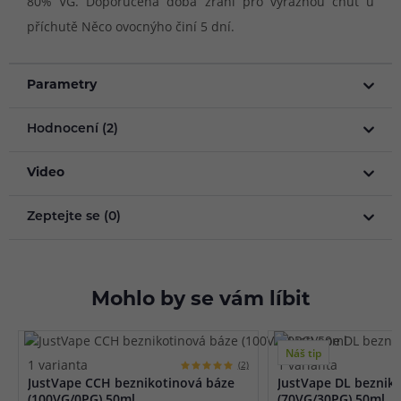
80% VG. Doporučená doba zrání pro výraznou chuť u
příchutě Něco ovocnýho činí 5 dní.
Parametry
Hodnocení (2)
Video
Zeptejte se (0)
Mohlo by se vám líbit
Náš tip
1 varianta
1 varianta
(2)
JustVape CCH beznikotinová báze
JustVape DL beznik
(100VG/0PG) 50ml
(70VG/30PG) 50ml