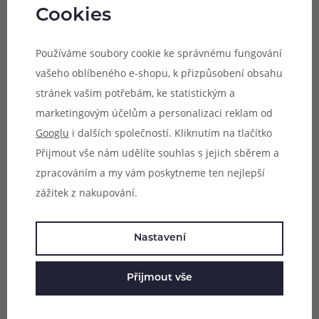
uvedení na mezinárodní trh. Jsou vyráběny z těch
Cookies
nejkvalitnějších surovin na trhu a prochází celou řadou
testů. Jedná se o příchutě typu shake & vape, můžete je
Používáme soubory cookie ke správnému fungování
tedy vapovat ihned po dolití báze bez potřeby dalšího
vašeho oblíbeného e-shopu, k přizpůsobení obsahu
zrání. Výrobce potom doporučuje nechat namíchané
stránek vašim potřebám, ke statistickým a
příchutě 5 - 7 dní odležet pro zvýraznění chuti všech
marketingovým účelům a personalizaci reklam od
použitých surovin. Příchutě Adam's vape jsou dodávány v
Googlu
i dalších společností. Kliknutím na tlačítko
originálních Chubby Gorilla lahvičkách s celkovým
Přijmout vše nám udělíte souhlas s jejich sběrem a
objemem 60ml, ve kterých se nachází příchuť pro
zpracováním a my vám poskytneme ten nejlepší
smíchání s bází.
zážitek z nakupování.
Postup přípravy e-liquidu Adam's Vape Mlsná řada
Nastavení
S&V:
Do 60 ml lahvičky s příchutí dolijte bázi. Lahvičku
důkladně protřepejte. Poté můžete ihned vapovat díky
Přijmout vše
systému shake & vape. Příchutě skvěle chutnají s bázemi
s vyšším podílem VG (rostlinný glycerol), nejlépe 70% -