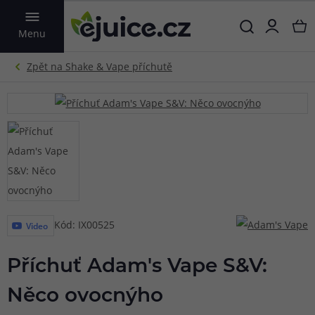
VYHLEDAT
Menu
Kód: IX00525
Video
Příchuť Adam's Vape S&V:
Něco ovocnýho