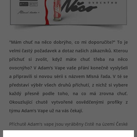
"Mám chuť na něco dobrýho, co mi doporučíte?" To je
velmi častý požadavek a dotaz našich zákazníků. Kterou
příchuť si zvolit, když máte chuť třeba na něco
ovocnýho? V Adam's Vape vaše přání konečně vyslyšeli
a připravili si novou sérii s názvem Mlsná řada. V té se
představí výběr všech druhů příchutí, z nichž si vybere
každý přesně podle toho, na co má zrovna chuť.
Okouzlující chutě vytvořené osvědčenými profíky z
týmu Adam's Vape už na vás čekají.
Příchutě Adam's vape jsou vyráběny čistě na území České
republiky a prochází všemi potřebnými kontrolami pro