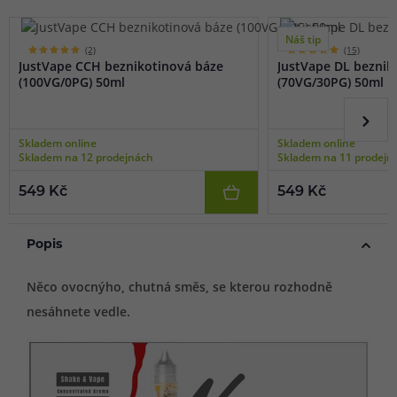
Náš tip
(2)
(15)
JustVape CCH beznikotinová báze
JustVape DL beznik
(100VG/0PG) 50ml
(70VG/30PG) 50ml
Skladem online
Skladem online
Skladem na 12 prodejnách
Skladem na 11 prodejn
549 Kč
549 Kč
Popis
Něco ovocnýho, chutná směs, se kterou rozhodně
nesáhnete vedle.