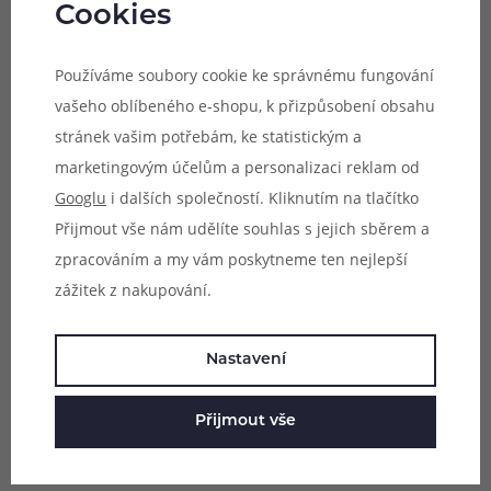
příchutě typu shake & vape, do velké lahvičky s příchutí
Cookies
tak můžete jen dolít bázi, protřepat a začít vapovat.
Používáme soubory cookie ke správnému fungování
Příchutě ze série Bombo Solo Juice jsou dodávány v
vašeho oblíbeného e-shopu, k přizpůsobení obsahu
originálních Chubby Gorilla lahvičkách s objemem 60 ml,
stránek vašim potřebám, ke statistickým a
ve kterých se nachází aroma pro snadné smíchání s bází.
marketingovým účelům a personalizaci reklam od
Pro výrobu příchutí Bombo jsou používány ty
Googlu
i dalších společností. Kliknutím na tlačítko
nejvybranější a nejkvalitnější suroviny a příchutě
Přijmout vše nám udělíte souhlas s jejich sběrem a
prochází všemi nutnými kontrolami pro uvedení na
zpracováním a my vám poskytneme ten nejlepší
světový trh.
zážitek z nakupování.
Postup přípravy e-liquidu Bombo Solo Juice: Do 60 ml
Nastavení
lahvičky s příchutí dolijte bázi. Lahvičku důkladně
protřepejte. Poté můžete ihned vapovat díky systému
Přijmout vše
shake & vape. Pro míchání na MTL vaping doporučujeme
příchuť smíchat s bází s poměrem PG50/VG50, pro použití