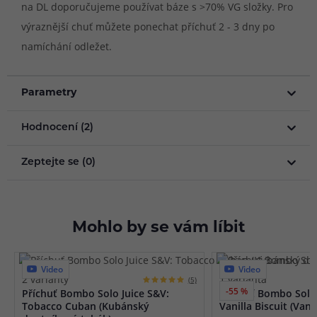
na DL doporučujeme používat báze s >70% VG složky. Pro
výraznější chuť můžete ponechat příchuť 2 - 3 dny po
namíchání odležet.
Parametry
Hodnocení (2)
Zeptejte se (0)
Mohlo by se vám líbit
Video
Video
2 varianty
1 varianta
(5)
-55 %
Příchuť Bombo Solo Juice S&V:
Příchuť Bombo Solo 
Tobacco Cuban (Kubánský
Vanilla Biscuit (Van