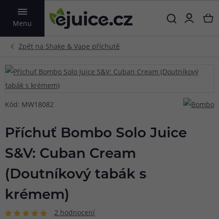
VYHLEDAT
Menu
Kód: MW18082
Příchuť Bombo Solo Juice
S&V: Cuban Cream
(Doutníkový tabák s
krémem)
2 hodnocení