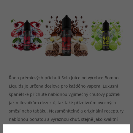
Řada prémiových příchutí Solo Juice od výrobce Bombo
Liquids je určena doslova pro každého vapera. Luxusní
španělské příchutě nabídnou výjimečný chuťový požitek
jak milovníkům dezertů, tak také příznivcům ovocných
směsí nebo tabáku. Nezaměnitelné a originální receptury
nabídnou bohatou a výraznou chuť, stejně jako kvalitní
použité suroviny pro mimořádný zážitek. Jedná se o