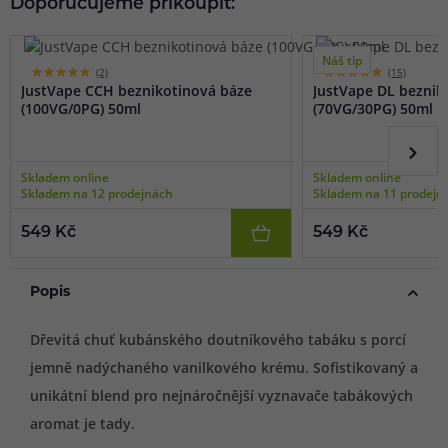
Doporučujeme přikoupit:
Náš tip
(2)
(15)
JustVape CCH beznikotinová báze
JustVape DL beznik
(100VG/0PG) 50ml
(70VG/30PG) 50ml
Skladem online
Skladem online
Skladem na 12 prodejnách
Skladem na 11 prodejn
549 Kč
549 Kč
Popis
Dřevitá chuť kubánského doutníkového tabáku s porcí
jemně nadýchaného vanilkového krému. Sofistikovaný a
unikátní blend pro nejnáročnější vyznavače tabákových
aromat je tady.