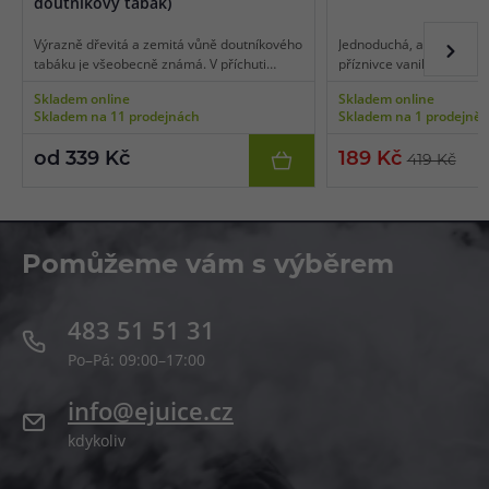
doutníkový tabák)
Výrazně dřevitá a zemitá vůně doutníkového
Jednoduchá, ale zcela vý
tabáku je všeobecně známá. V příchuti
příznivce vanilky zaručen
Tobacco Cuban na vás čeká přesně tato
Zakousněte se do křupav
Skladem online
Skladem online
chuť, výrazný kubánský doutníkový tabák
naplněné tím nejlahodně
Skladem na 11 prodejnách
Skladem na 1 prodejně
bez dalších příměsí, ideální potěšení pro
vanilkovým krémem na s
všechny milovníky hutných tabáků.
nasládlé a krémové tóny
od 339 Kč
189 Kč
419 Kč
rozhodně zpříjemní den.
Pomůžeme vám s výběrem
483 51 51 31
Po–Pá: 09:00–17:00
info@ejuice.cz
kdykoliv