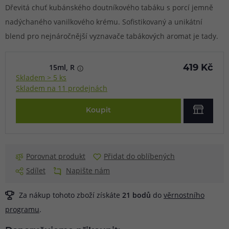
Dřevitá chuť kubánského doutníkového tabáku s porcí jemně
nadýchaného vanilkového krému. Sofistikovaný a unikátní
blend pro nejnáročnější vyznavače tabákových aromat je tady.
15ml, R
419 Kč
Skladem > 5 ks
Skladem na 11 prodejnách
Koupit
Porovnat produkt
Přidat do oblíbených
Sdílet
Napište nám
Za nákup tohoto zboží získáte
21
bodů
do
věrnostního
programu
.