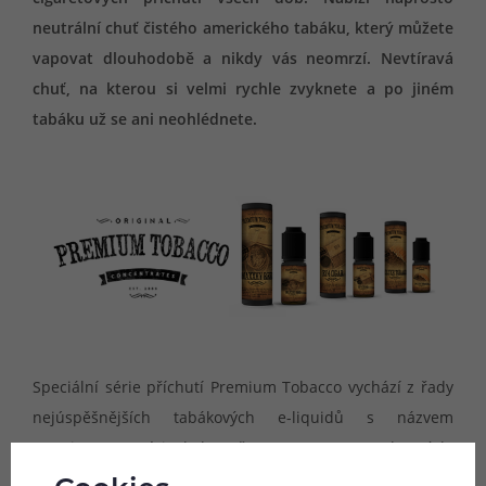
neutrální chuť čistého amerického tabáku, který můžete
vapovat dlouhodobě a nikdy vás neomrzí. Nevtíravá
chuť, na kterou si velmi rychle zvyknete a po jiném
tabáku už se ani neohlédnete.
Speciální série příchutí Premium Tobacco vychází z řady
nejúspěšnějších tabákových e-liquidů s názvem
Premium. Do série bylo zařazeno pouze 10 vybraných,
naprosto nejoblíbenějších druhů tabáků, které slavily v