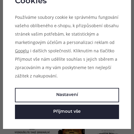
Cookies
prodejnosti největší úspěchy. Nyní si je můžete dopřát v
podobě samotného aromatu pro namíchání vlastního e-
Používáme soubory cookie ke správnému fungování
liquidu.
vašeho oblíbeného e-shopu, k přizpůsobení obsahu
stránek vašim potřebám, ke statistickým a
Příchutě Premium Tobacco jsou k dispozici v luxusním
marketingovým účelům a personalizaci reklam od
10ml balení. Doporučená koncentrace je 10 - 15%, což
Googlu
i dalších společností. Kliknutím na tlačítko
znamená, že jedna lahvička s příchutí vystačí na
Přijmout vše nám udělíte souhlas s jejich sběrem a
namíchání až 100ml e-liquidu. Sami si tak určíte, jak moc
zpracováním a my vám poskytneme ten nejlepší
má být výsledná příchuť e-liquidu výrazná.
zážitek z nakupování.
Obsah balení:
10ml
Nastavení
Doporučené dávkování:
10 - 15%
Přijmout vše