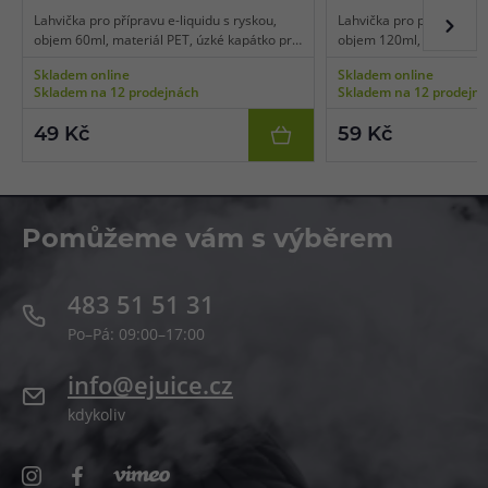
Lahvička pro přípravu e-liquidu s ryskou,
Lahvička pro přípravu e-l
objem 60ml, materiál PET, úzké kapátko pro
objem 120ml, materiál P
snadné plnění, transparentní barva, balení 1
pro snadné plnění, trans
Skladem online
Skladem online
ks.
balení 1 ks.
Skladem na 12 prodejnách
Skladem na 12 prodejn
49 Kč
59 Kč
Pomůžeme vám s výběrem
483 51 51 31
Po–Pá: 09:00–17:00
info@ejuice.cz
kdykoliv