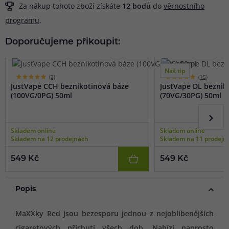
Za nákup tohoto zboží získáte
12
bodů
do
věrnostního
programu
.
Doporučujeme přikoupit:
Náš tip
(2)
(15)
JustVape CCH beznikotinová báze
JustVape DL beznik
(100VG/0PG) 50ml
(70VG/30PG) 50ml
Skladem online
Skladem online
Skladem na 12 prodejnách
Skladem na 11 prodejn
549 Kč
549 Kč
Popis
MaXXky Red jsou bezesporu jednou z nejoblíbenějších
cigaretových příchutí všech dob. Nabízí naprosto