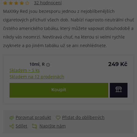
32 hodnocení
MaXXky Red jsou bezesporu jednou z nejoblíbenějších
cigaretových příchutí všech dob. Nabízí naprosto neutrální chuť
čistého amerického tabáku, který můžete vapovat dlouhodobě a
nikdy vás neomrzí. Nevtíravá chuť, na kterou si velmi rychle
zvyknete a po jiném tabáku už se ani neohlédnete.
10ml, R
249 Kč
Skladem > 5 ks
Skladem na 12 prodejnách
Koupit
Porovnat produkt
Přidat do oblíbených
Sdílet
Napište nám