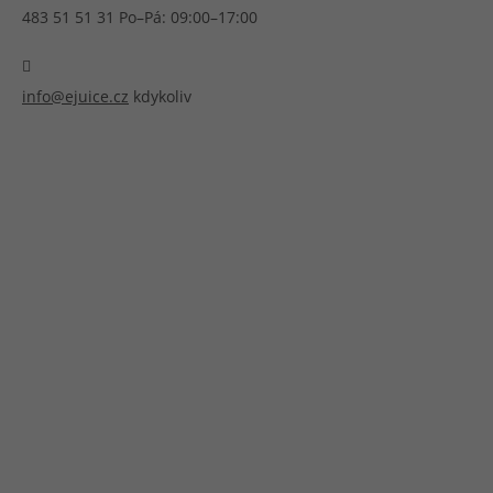
483 51 51 31
Po–Pá: 09:00–17:00
Článek:
Vybíráme e-liquid, aneb co potřebujete 
Článek:
Vybíráte první e-cigaretu? Poradíme vá
Článek:
Jak namíchat vlastní e-liquid? Je to snad
info@ejuice.cz
kdykoliv