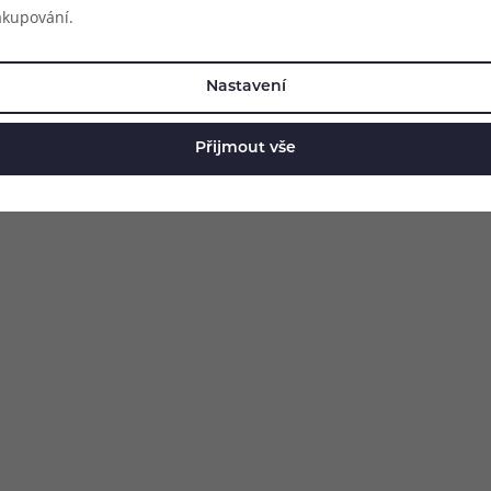
akupování.
hutí dolijte bázi. Lahvičku důkladně protřepejte.
oručujeme především báze s vyšším podílem VG
Nastavení
te také klasické báze 50/50, nebo báze s vyšším
Přijmout vše