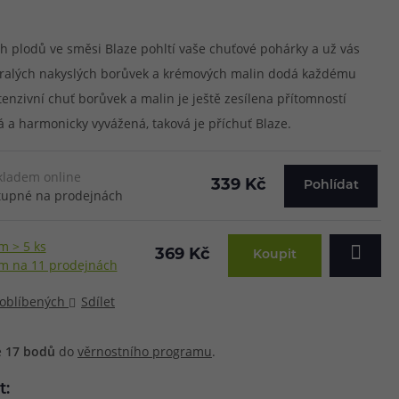
h plodů ve směsi Blaze pohltí vaše chuťové pohárky a už vás
 zralých nakyslých borůvek a krémových malin dodá každému
tenzivní chuť borůvek a malin je ještě zesílena přítomností
á a harmonicky vyvážená, taková je příchuť Blaze.
kladem online
339 Kč
Pohlídat
upné na prodejnách
m > 5 ks
369 Kč
Koupit
m na 11 prodejnách
 oblíbených
Sdílet
e
17
bodů
do
věrnostního programu
.
t: