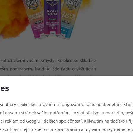
 zatočí všemi vašimi smysly. Kolekce se skládá z
vým podkresem. Najdete zde řadu osvěžujících
ho dne, ale také kdykoliv během celého roku.
íchat se základní bází, protřepat a začít vapovat
es
soubory cookie ke správnému fungování vašeho oblíbeného e-shop
nejkvalitnějších surovin, aby bylo dosaženo co
ní obsahu stránek vašim potřebám, ke statistickým a marketingov
u. Pukka Juice S&V jsou dodávány ve velkých 60
aci reklam od
Googlu
i dalších společností. Kliknutím na tlačítko Př
ní s vlastní bází.
e souhlas s jejich sběrem a zpracováním a my vám poskytneme ten