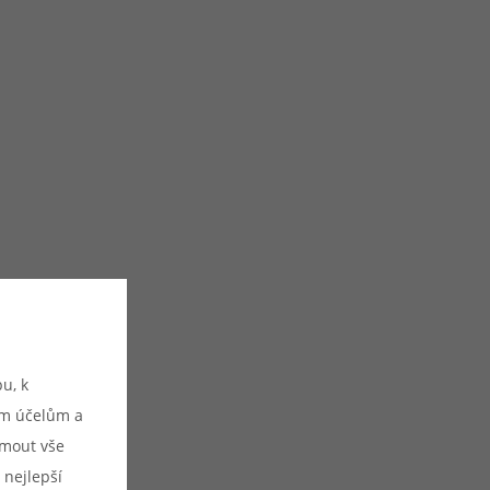
u, k
ým účelům a
ijmout vše
 nejlepší