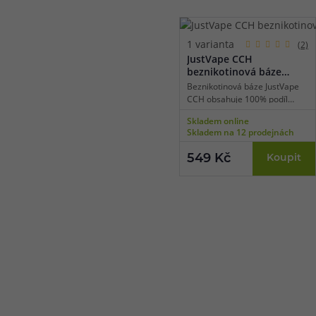
1 varianta
(2)
JustVape CCH
beznikotinová báze
(100VG/0PG) 50ml
Beznikotinová báze JustVape
CCH obsahuje 100% podíl
glycerolu (VG), díky tomu je
Skladem online
vhodná pro nízkoodporové e-
Skladem na 12 prodejnách
cigarety používané pro
extrémní tvorbu páry a získání
549 Kč
Koupit
té nejlepší chuti. Bázi lze
smíchat s libovolnou příchutí a
nikotinovými boostery či salt
boostery.