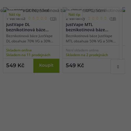
Náš tip
Náš tip
N
1 varianta
2 varianty
2 
(15)
(18)
-
JustVape DL
JustVape MTL
Ju
beznikotinová báze
beznikotinová báze
(5
(70VG/30PG) 50ml
(50VG/50PG) 50ml
18
Beznikotinová báze JustVape
Beznikotinová báze JustVape
Boo
DL obsahuje 70% VG a 30%
MTL obsahuje 50% VG a 50%
obs
PG, díky tomu je vhodná pro
PG, díky tomu je vhodná do
slo
Skladem online
Není skladem online
Skl
výkonné e-cigarety používané
všech elektronických cigaret
bez
Skladem na 11 prodejnách
Skladem na 2 prodejnách
Skl
pro přímý potah do plic (DL
pro běžné kouření stylem
nam
vaping). Bázi lze smíchat s
pusa-plíce (MTL vaping). Bázi
kon
549 Kč
549 Kč
o
Koupit
libovolnou příchutí a
lze smíchat s libovolnou
VG 
nikotinovými boostery či salt
příchutí a nikotinovými
báz
boostery.
boostery či salt boostery.
sta
cig
sty