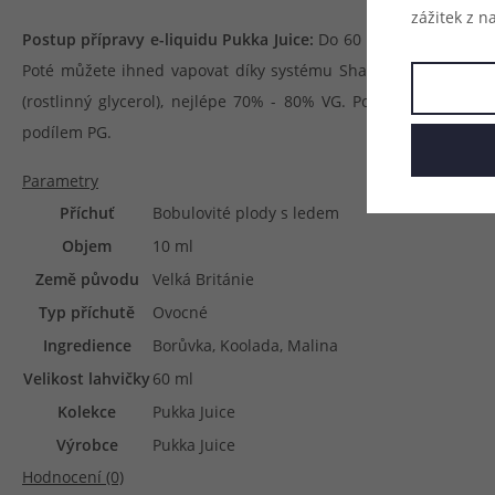
zážitek z n
Postup přípravy e-liquidu Pukka Juice:
Do 60 ml lahvičky s příc
Poté můžete ihned vapovat díky systému Shake & Vape. Dop
(rostlinný glycerol), nejlépe 70% - 80% VG. Použít však může
podílem PG.
Parametry
Příchuť
Bobulovité plody s ledem
Objem
10 ml
Země původu
Velká Británie
Typ příchutě
Ovocné
Ingredience
Borůvka, Koolada, Malina
Velikost lahvičky
60 ml
Kolekce
Pukka Juice
Výrobce
Pukka Juice
Hodnocení (0)