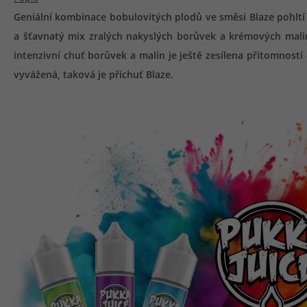
Geniální kombinace bobulovitých plodů ve směsi Blaze pohltí
a šťavnatý mix zralých nakyslých borůvek a krémových mal
intenzivní chuť borůvek a malin je ještě zesílena přítomnost
vyvážená, taková je příchuť Blaze.