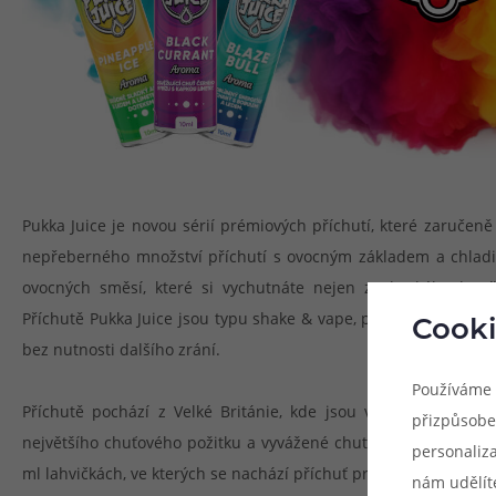
Pukka Juice je novou sérií prémiových příchutí, které zaručeně
nepřeberného množství příchutí s ovocným základem a chladi
ovocných směsí, které si vychutnáte nejen za horkého letní
Příchutě Pukka Juice jsou typu shake & vape, postačí je tedy sm
Cooki
bez nutnosti dalšího zrání.
Používáme 
Příchutě pochází z Velké Británie, kde jsou vyráběny z těch 
přizpůsobe
největšího chuťového požitku a vyvážené chuti každého aromat
personaliz
ml lahvičkách, ve kterých se nachází příchuť pro snadné namíchá
nám udělít