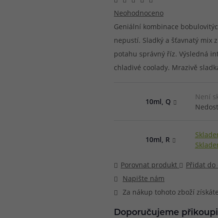
Neohodnoceno
při nákupu vědět
m, podle čeho se rozhodnout
nější, než si myslíte
Geniální kombinace bobulovitýc
nepustí. Sladký a šťavnatý mix
potahu správný říz. Výsledná in
chladivé coolady. Mrazivě sladk
Není s
10ml, Q
Nedost
Sklade
10ml, R
Sklade
Porovnat produkt
Přidat do
Napište nám
Za nákup tohoto zboží získát
Doporučujeme přikoupi