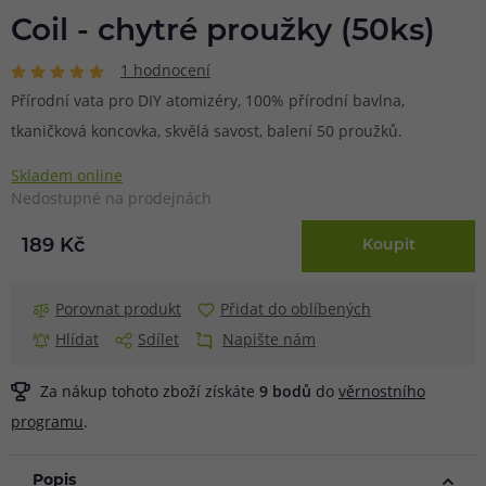
Coil - chytré proužky (50ks)
1 hodnocení
Přírodní vata pro DIY atomizéry, 100% přírodní bavlna,
tkaničková koncovka, skvělá savost, balení 50 proužků.
Skladem online
Nedostupné na prodejnách
189 Kč
Koupit
Porovnat produkt
Přidat do oblíbených
Hlídat
Sdílet
Napište nám
Za nákup tohoto zboží získáte
9
bodů
do
věrnostního
programu
.
Popis