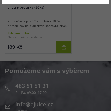
Přírodní vata Advken Doctor Coil -
chytré proužky (50ks)
Přírodní vata pro DIY atomizéry, 100%
přírodní bavlna, tkaničková koncovka, skvělá
savost, balení 50 proužků.
Skladem online
Nedostupné na prodejnách
189 Kč
Pomůžeme vám s výběrem
483 51 51 31
Po–Pá: 09:00–17:00
info@ejuice.cz
kdykoliv