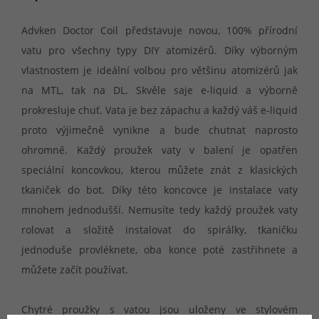
Advken Doctor Coil představuje novou, 100% přírodní
vatu pro všechny typy DIY atomizérů. Díky výborným
vlastnostem je ideální volbou pro většinu atomizérů jak
na MTL, tak na DL. Skvěle saje e-liquid a výborně
prokresluje chuť. Vata je bez zápachu a každý váš e-liquid
proto výjimečně vynikne a bude chutnat naprosto
ohromně. Každý proužek vaty v balení je opatřen
speciální koncovkou, kterou můžete znát z klasických
tkaniček do bot. Díky této koncovce je instalace vaty
mnohem jednodušší. Nemusíte tedy každý proužek vaty
rolovat a složitě instalovat do spirálky, tkaničku
jednoduše provléknete, oba konce poté zastřihnete a
můžete začít používat.
Chytré proužky s vatou jsou uloženy ve stylovém