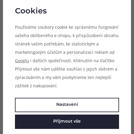
plastovém sáčku s motivem výrobce. Koncovky vaty jsou
Cookies
uzpůsobeny pro instalaci do průměrově širších spirálek a
pro větší DL buildy s průměrem oka nad 3mm.
Používáme soubory cookie ke správnému fungování
vašeho oblíbeného e-shopu, k přizpůsobení obsahu
Balení:
50 proužků
stránek vašim potřebám, ke statistickým a
marketingovým účelům a personalizaci reklam od
Parametry
Googlu
i dalších společností. Kliknutím na tlačítko
Hodnocení (1)
Přijmout vše nám udělíte souhlas s jejich sběrem a
zpracováním a my vám poskytneme ten nejlepší
Zeptejte se (0)
zážitek z nakupování.
Nastavení
Mohlo by se vám líbit
Přijmout vše
(1)