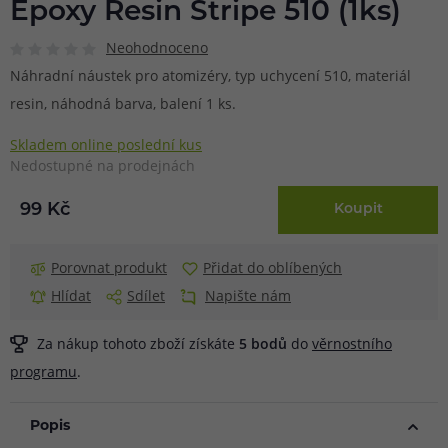
Epoxy Resin Stripe 510 (1ks)
Neohodnoceno
Náhradní náustek pro atomizéry, typ uchycení 510, materiál
resin, náhodná barva, balení 1 ks.
Skladem online poslední kus
Nedostupné na prodejnách
99 Kč
Koupit
Porovnat produkt
Přidat do oblíbených
Hlídat
Sdílet
Napište nám
Za nákup tohoto zboží získáte
5
bodů
do
věrnostního
programu
.
Popis