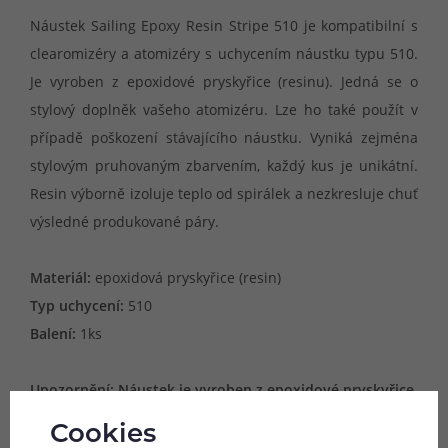
Náustek Sailing Epoxy Resin Stripe 510 je kompatibilní s
clearomizéry a atomizéry s uchycením náustku typu 510.
Je vyroben z epoxidové pryskyřice (resinu). Jedná se o
stylový doplněk vašeho atomizéru. Lze ho také použít v
případě poškození stávajícího náustku. Vyniká zejména
stylovým pruhovaným zbarvením, každý kus je unikátní.
Resin výborně izoluje teplo od spirálek a nezkresluje chuť
výsledné produkované páry.
Materiál:
epoxidová pryskyřice (resin)
Typ uchycení:
510
Balení:
1ks
Upozornění: Náustek je vyroben z epoxidové pryskyřice
(resinu) a každý kus má jinou barvu a vzor. Tyto
Cookies
parametry tak nelze předem určit a náustky jsou