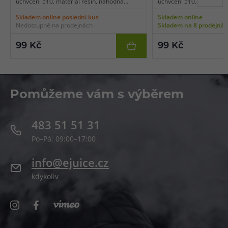
uchycení 510, materiál resin, náhodná
uchycení 510, materiál r
barva, balení 1 ks.
barva, balení 1 ks.
Skladem online poslední kus
Skladem online
Nedostupné na prodejnách
Skladem na 8 prodejná
99 Kč
99 Kč
Pomůžeme vám s výběrem
483 51 51 31
Po–Pá: 09:00–17:00
info@ejuice.cz
kdykoliv