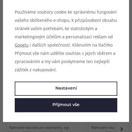
vybírány náhodně.
Používáme soubory cookie ke správnému fungování
vašeho oblíbeného e-shopu, k přizpůsobení obsahu
Parametry
stránek vašim potřebám, ke statistickým a
marketingovým účelům a personalizaci reklam od
Hodnocení (0)
Googlu
i dalších společností. Kliknutím na tlačítko
Zeptejte se (0)
Přijmout vše nám udělíte souhlas s jejich sběrem a
zpracováním a my vám poskytneme ten nejlepší
zážitek z nakupování.
Mohlo by se vám líbit
Nastavení
Přijmout vše
Resinový náustek Sailing Epoxy
Resinový náustek Sa
Resin Stripe 510 (1ks)
Resin 510 SL211
Náhradní náustek pro atomizéry, typ
Náhradní náustek pro at