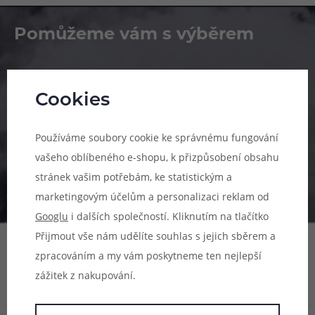
Pomůžeme vám s výběrem
483 51 51 31
Po–Pá: 09:00–17:00
Cookies
info@ejuice.cz
Používáme soubory cookie ke správnému fungování
kdykoliv
vašeho oblíbeného e-shopu, k přizpůsobení obsahu
stránek vašim potřebám, ke statistickým a
marketingovým účelům a personalizaci reklam od
Googlu
i dalších společností. Kliknutím na tlačítko
Přijmout vše nám udělíte souhlas s jejich sběrem a
zpracováním a my vám poskytneme ten nejlepší
zážitek z nakupování.