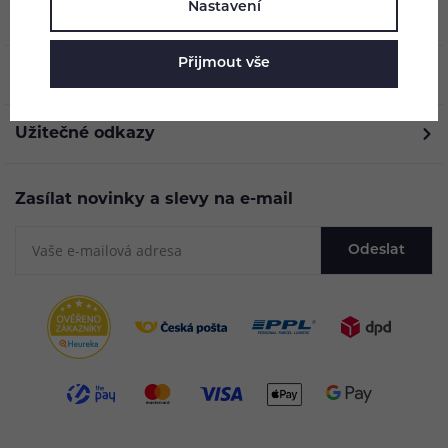
Nastavení
O nás
Přijmout vše
Vše o nákupu
Užitečné odkazy
Zasílat novinky a slevy na e-mail
Odeslat