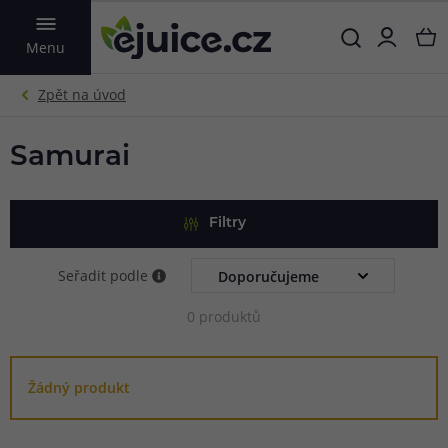
VYHLEDAT
Menu
Samurai
Filtry
Seřadit podle
0 produktů
Žádný produkt