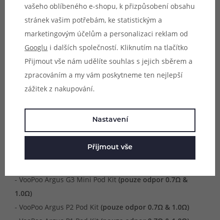
vašeho oblíbeného e-shopu, k přizpůsobení obsahu
navazujících novějších modelech, které budou
stránek vašim potřebám, ke statistickým a
představeny v budoucnu.
marketingovým účelům a personalizaci reklam od
Googlu
i dalších společností. Kliknutím na tlačítko
Kompatibilní zařízení:
Přijmout vše nám udělíte souhlas s jejich sběrem a
- VooPoo Argus G4 Pod Kit
zpracováním a my vám poskytneme ten nejlepší
- VooPoo Argus G4 Mini Pod Kit
(pouze odpor 0.7Ω &
zážitek z nakupování.
1.0Ω)
- VooPoo Argus P3 Pod Kit
(pouze odpor 0.7Ω & 1.0Ω)
Nastavení
- VooPoo Argus Matrix Pod Kit
(pouze odpor 0.7Ω & 1.0Ω)
- VooPoo Argus Z2 Pod Kit
(pouze odpor 0.7Ω & 1.0Ω)
Přijmout vše
- VooPoo Argus Klyc Pod Kit
(pouze odpor 0.7Ω & 1.0Ω)
- VooPoo Argus G3 Pod Kit
(pouze odpor 0.7Ω & 1.0Ω)
- VooPoo Argus G3 Mini Pod Kit
(pouze odpor 0.7Ω &
1.0Ω)
- VooPoo Argus P2 Pod Kit
(pouze odpor 0.7Ω & 1.0Ω)