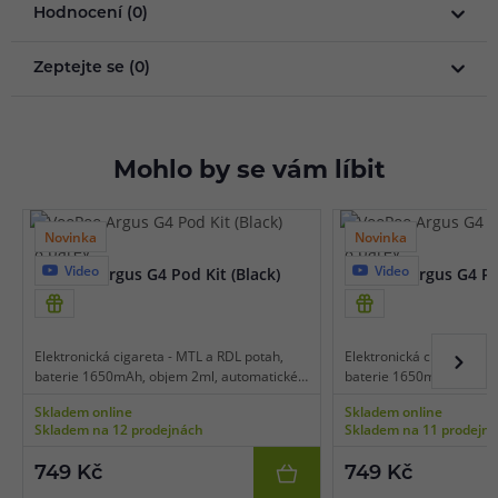
Hodnocení (0)
Zeptejte se (0)
Mohlo by se vám líbit
Novinka
Novinka
8 barev
8 barev
Video
Video
VooPoo Argus G4 Pod Kit (Black)
VooPoo Argus G4 Pod
Elektronická cigareta - MTL a RDL potah,
Elektronická cigareta - 
baterie 1650mAh, objem 2ml, automatické
baterie 1650mAh, objem
spínání, výkon 5-35W, dobíjení USB-C,
spínání, výkon 5-35W, do
Skladem online
Skladem online
regulace air-flow, displej, inteligentní
regulace air-flow, displej,
Skladem na 12 prodejnách
Skladem na 11 prodejn
detekce odporu, převratná technologie
detekce odporu, převrat
Multi Ohm, platforma VooPoo Argus, čipset
Multi Ohm, platforma Vo
749 Kč
749 Kč
GENE AI 3.0, dlouhá životnost cartridgí.
GENE AI 3.0, dlouhá život