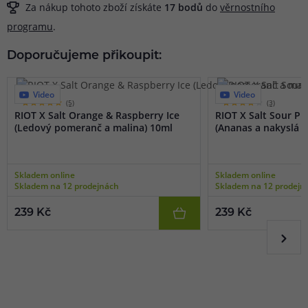
Za nákup tohoto zboží získáte
17
bodů
do
věrnostního
programu
.
Doporučujeme přikoupit:
Video
Video
(5)
(3)
RIOT X Salt Orange & Raspberry Ice
RIOT X Salt Sour P
(Ledový pomeranč a malina) 10ml
(Ananas a nakyslá m
Skladem online
Skladem online
Skladem na 12 prodejnách
Skladem na 12 prodejn
239 Kč
239 Kč