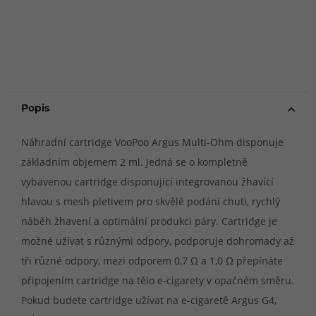
Popis
Náhradní cartridge VooPoo Argus Multi-Ohm disponuje
základním objemem 2 ml. Jedná se o kompletně
vybavenou cartridge disponující integrovanou žhavící
hlavou s mesh pletivem pro skvělé podání chuti, rychlý
náběh žhavení a optimální produkci páry. Cartridge je
možné užívat s různými odpory, podporuje dohromady až
tři různé odpory, mezi odporem 0,7 Ω a 1,0 Ω přepínáte
připojením cartridge na tělo e-cigarety v opačném směru.
Pokud budete cartridge užívat na e-cigaretě Argus G4,