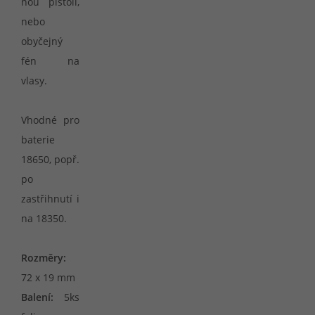
nou pistoli,
nebo
obyčejný
fén na
vlasy.
Vhodné pro
baterie
18650, popř.
po
zastřihnutí i
na 18350.
Rozměry:
72 x 19 mm
Balení:
5ks