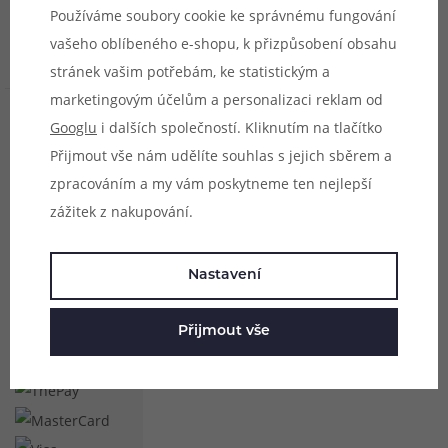
Používáme soubory cookie ke správnému fungování
Užitečné
vašeho oblíbeného e-shopu, k přizpůsobení obsahu
odkazy
stránek vašim potřebám, ke statistickým a
marketingovým účelům a personalizaci reklam od
Zasílat novinky a
Googlu
i dalších společností. Kliknutím na tlačítko
Přijmout vše nám udělíte souhlas s jejich sběrem a
slevy na e-mail
zpracováním a my vám poskytneme ten nejlepší
Odeslat
zážitek z nakupování.
Nastavení
Přijmout vše