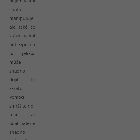
nejen velmi
špatně
manipuluje,
ale také se
stává velmi
nebezpečno
u, jelikož
může
snadno
dojít ke
zkratu.
Pomocí
smrštitelné
folie lze
obal baterie
snadno