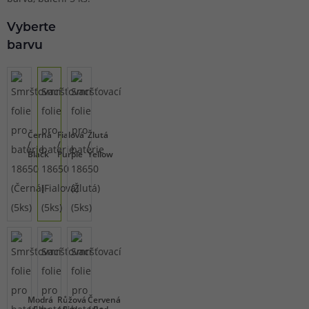
Vyberte
barvu
Černá
Fialová
Žlutá
/
/
/
Black
Purple
Yellow
Modrá
Růžová
Červená