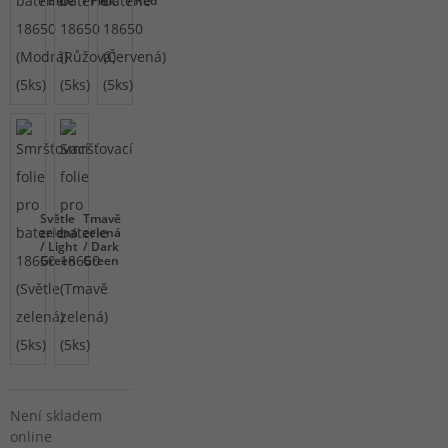
/ Blue
/ Pink
/ Red
Světle
Tmavě
zelená
zelená
/ Light
/ Dark
Green
Green
Není skladem
online