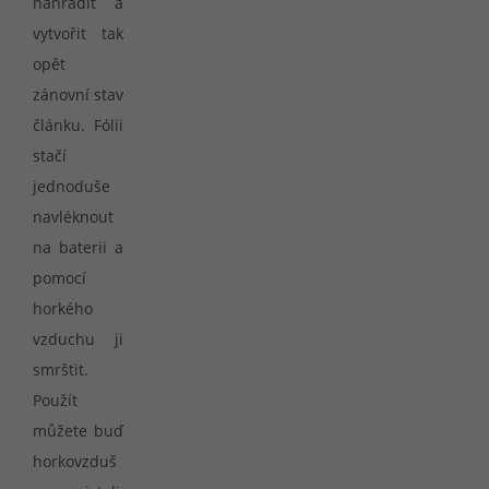
nahradit a
vytvořit tak
opět
zánovní stav
článku. Fólii
stačí
jednoduše
navléknout
na baterii a
pomocí
horkého
vzduchu ji
smrštit.
Použít
můžete buď
horkovzduš