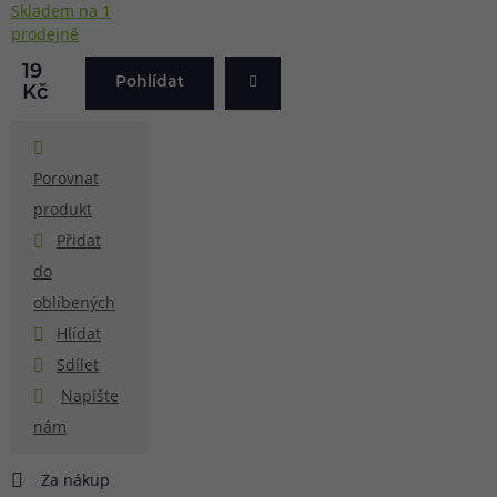
Skladem na 1
prodejně
19
Pohlídat
Kč
Porovnat
produkt
Přidat
do
oblíbených
Hlídat
Sdílet
Napište
nám
Za nákup