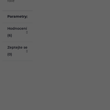
folie
Parametry
Hodnocení
(6)
Zeptejte se
(0)
Pomůžeme
vám s
483 51 51 31
výběrem
Po–Pá: 09:00–17:00