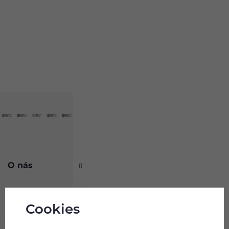
info@ejuice.cz
kdykoliv
O nás
Vše o nákupu
Cookies