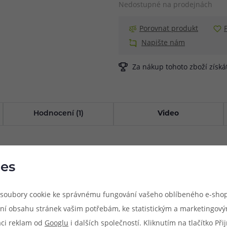
Nedostupné na prodejnách
Porovnat produkt
Napište nám
Za nákup tohoto zboží získ
Hodnocení (1)
Video
íbený pen KIWI neustále při ruce. Uchycení na krk tvoří kvalitně 
ete po šňůrce a e-cigaretu máte ihned v ruce. K dostání je v celé 
es
ami tohoto výrobce.
soubory cookie ke správnému fungování vašeho oblíbeného e-shop
ní obsahu stránek vašim potřebám, ke statistickým a marketingov
aci reklam od
Googlu
i dalších společností. Kliknutím na tlačítko Př