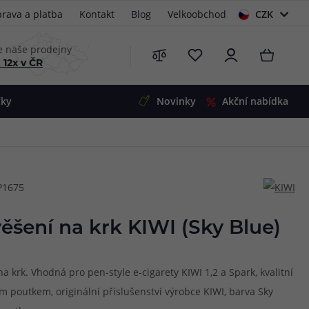
rava a platba
Kontakt
Blog
Velkoobchod
CZK
EUR
e naše prodejny
 12x v ČR
čky
Novinky
Akční nabídka
e
i-Ohm
illa
P1675
 Alpha
4
G5
 S&V
ěšení na krk KIWI (Sky Blue)
 V2
00 Pro
Mini
S&V
a krk. Vhodná pro pen-style e-cigarety KIWI 1,2 a Spark, kvalitní
220
 3v1
45
ým poutkem, originální příslušenství výrobce KIWI, barva Sky
Zobrazit produkty
Zobrazit produkty
Zobrazit produkty
Zobrazit produkty
Zobrazit produkty
Zobrazit produkty