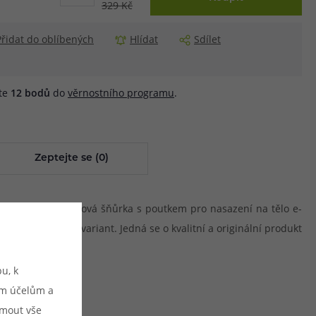
329 Kč
Přidat do oblíbených
Hlídat
Sdílet
áte
12
bodů
do
věrnostního programu
.
Zeptejte se (0)
zpracovaná tkaničková šňůrka s poutkem pro nasazení na tělo e-
řadě barevných variant. Jedná se o kvalitní a originální produkt
u, k
ým účelům a
ijmout vše