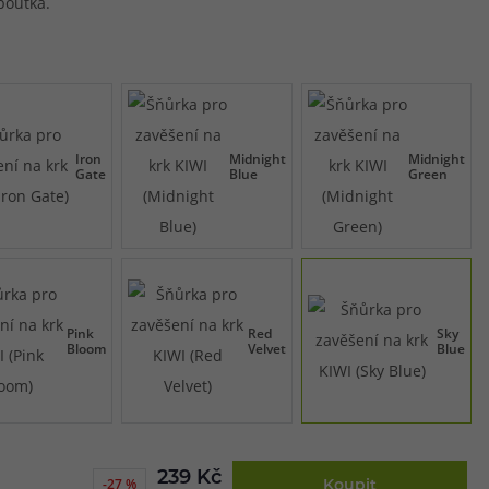
poutka.
Iron
Midnight
Midnight
Gate
Blue
Green
Pink
Red
Sky
Bloom
Velvet
Blue
239 Kč
-27 %
Koupit