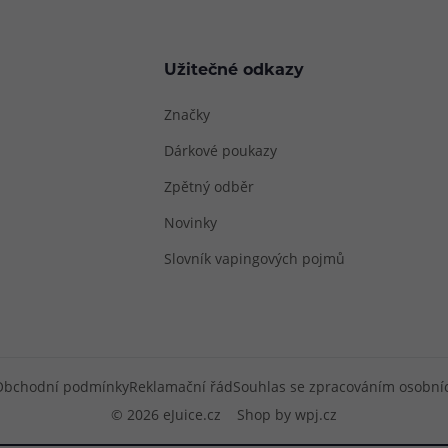
Užitečné odkazy
Značky
Dárkové poukazy
Zpětný odběr
Novinky
Slovník vapingových pojmů
Obchodní podmínky
Reklamační řád
Souhlas se zpracováním osobní
© 2026 eJuice.cz
Shop by
wpj.cz