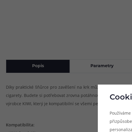
Popis
Parametry
Díky praktické šňůrce pro zavěšení na krk můžete mít svůj obl
cigarety. Budete si potřebovat zrovna potáhnout? Jednoduše sáhn
Cooki
výrobce KIWI, který je kompatibilní se všemi pen-style e-cigaret
Používáme 
přizpůsobe
Kompatibilita:
personaliz