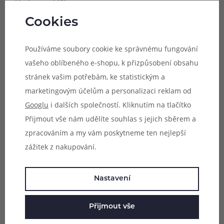
Hodnocení (0)
Cookies
Zeptejte se (0)
Používáme soubory cookie ke správnému fungování
vašeho oblíbeného e-shopu, k přizpůsobení obsahu
Mohlo by se vám líbit
stránek vašim potřebám, ke statistickým a
marketingovým účelům a personalizaci reklam od
Googlu
i dalších společností. Kliknutím na tlačítko
Přijmout vše nám udělíte souhlas s jejich sběrem a
zpracováním a my vám poskytneme ten nejlepší
zážitek z nakupování.
Nastavení
Přijmout vše