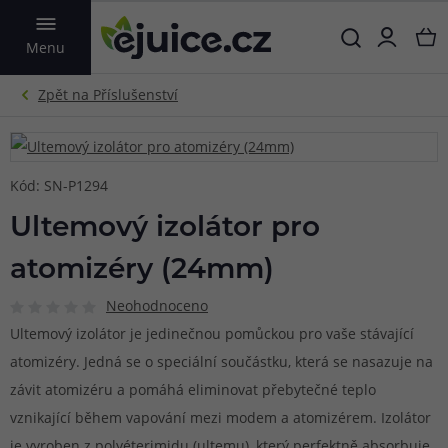
VYHLEDAT
Menu
Kód: SN-P1294
Ultemový izolátor pro
atomizéry (24mm)
Neohodnoceno
Ultemový izolátor je jedinečnou pomůckou pro vaše stávající
atomizéry. Jedná se o speciální součástku, která se nasazuje na
závit atomizéru a pomáhá eliminovat přebytečné teplo
vznikající během vapování mezi modem a atomizérem. Izolátor
je vyroben z polyéterimidu (ultemu), který perfektně absorbuje