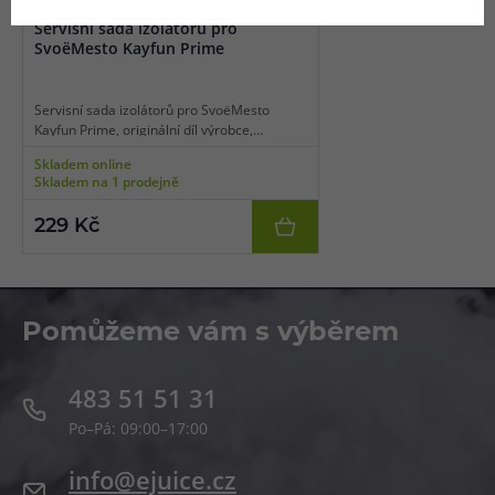
Servisní sada izolátorů pro
SvoëMesto Kayfun Prime
Servisní sada izolátorů pro SvoëMesto
Kayfun Prime, originální díl výrobce,
materiál POM a PEEK, balení 3ks.
Skladem online
Skladem na 1 prodejně
229 Kč
Pomůžeme vám s výběrem
483 51 51 31
Po–Pá: 09:00–17:00
info@ejuice.cz