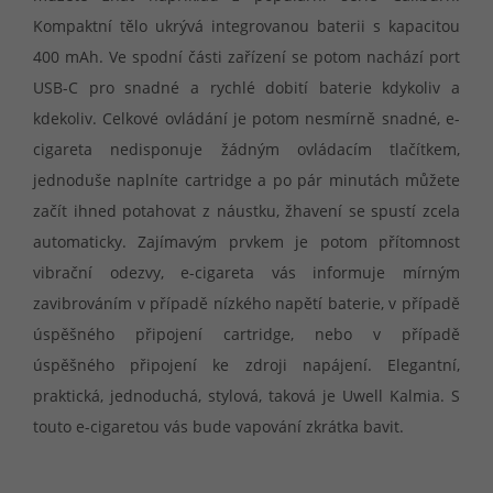
Kompaktní tělo ukrývá integrovanou baterii s kapacitou
400 mAh. Ve spodní části zařízení se potom nachází port
USB-C pro snadné a rychlé dobití baterie kdykoliv a
kdekoliv. Celkové ovládání je potom nesmírně snadné, e-
cigareta nedisponuje žádným ovládacím tlačítkem,
jednoduše naplníte cartridge a po pár minutách můžete
začít ihned potahovat z náustku, žhavení se spustí zcela
automaticky. Zajímavým prvkem je potom přítomnost
vibrační odezvy, e-cigareta vás informuje mírným
zavibrováním v případě nízkého napětí baterie, v případě
úspěšného připojení cartridge, nebo v případě
úspěšného připojení ke zdroji napájení. Elegantní,
praktická, jednoduchá, stylová, taková je Uwell Kalmia. S
touto e-cigaretou vás bude vapování zkrátka bavit.