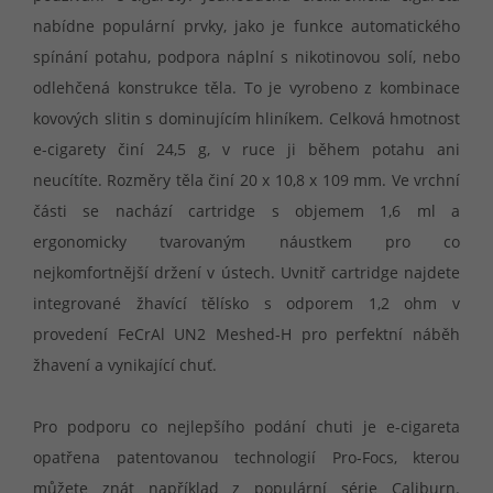
nabídne populární prvky, jako je funkce automatického
spínání potahu, podpora náplní s nikotinovou solí, nebo
odlehčená konstrukce těla. To je vyrobeno z kombinace
kovových slitin s dominujícím hliníkem. Celková hmotnost
e-cigarety činí 24,5 g, v ruce ji během potahu ani
neucítíte. Rozměry těla činí 20 x 10,8 x 109 mm. Ve vrchní
části se nachází cartridge s objemem 1,6 ml a
ergonomicky tvarovaným náustkem pro co
nejkomfortnější držení v ústech. Uvnitř cartridge najdete
integrované žhavící tělísko s odporem 1,2 ohm v
provedení FeCrAl UN2 Meshed-H pro perfektní náběh
žhavení a vynikající chuť.
Pro podporu co nejlepšího podání chuti je e-cigareta
opatřena patentovanou technologií Pro-Focs, kterou
můžete znát například z populární série Caliburn.