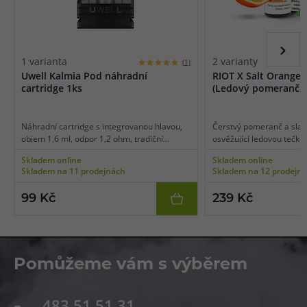
1 varianta
2 varianty
(1)
Uwell Kalmia Pod náhradní
RIOT X Salt Orange 
cartridge 1ks
(Ledový pomeranč a
Náhradní cartridge s integrovanou hlavou,
Čerstvý pomeranč a slad
objem 1,6 ml, odpor 1,2 ohm, tradiční
osvěžující ledovou tečko
spirálka, boční plnění, vhodné pro MTL
Skladem online
Skladem online
vaping, 1ks v balení.
Skladem na 11 prodejnách
Skladem na 12 prodejn
99 Kč
239 Kč
Pomůžeme vám s výběrem
483 51 51 31