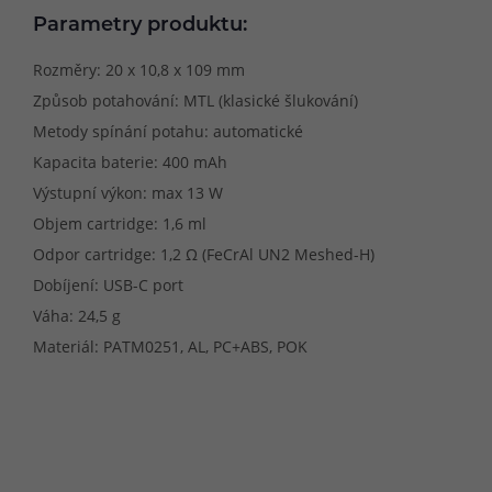
Parametry produktu:
Rozměry: 20 x 10,8 x 109 mm
Způsob potahování: MTL (klasické šlukování)
Metody spínání potahu: automatické
Kapacita baterie: 400 mAh
Výstupní výkon: max 13 W
Objem cartridge: 1,6 ml
Odpor cartridge: 1,2 Ω (FeCrAl UN2 Meshed-H)
Dobíjení: USB-C port
Váha: 24,5 g
Materiál: PATM0251, AL, PC+ABS, POK