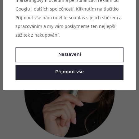
marketingovým účelům a personalizaci reklam od
žhavení se spustí zcela automaticky. Tento snadný, téměř
Googlu
i dalších společností. Kliknutím na tlačítko
bezúdržbový provoz, ocení hlavně začátečníci a
Přijmout vše nám udělíte souhlas s jejich sběrem a
nenároční uživatelé.
zpracováním a my vám poskytneme ten nejlepší
zážitek z nakupování.
Nastavení
Přijmout vše