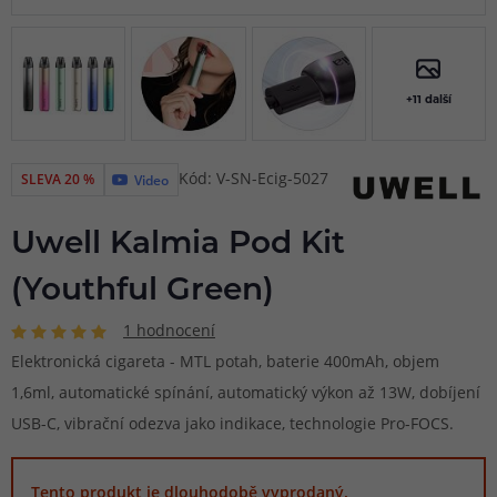
+11 další
Kód: V-SN-Ecig-5027
SLEVA 20 %
Video
Uwell Kalmia Pod Kit
(Youthful Green)
1 hodnocení
Elektronická cigareta - MTL potah, baterie 400mAh, objem
1,6ml, automatické spínání, automatický výkon až 13W, dobíjení
USB-C, vibrační odezva jako indikace, technologie Pro-FOCS.
Tento produkt je dlouhodobě vyprodaný.