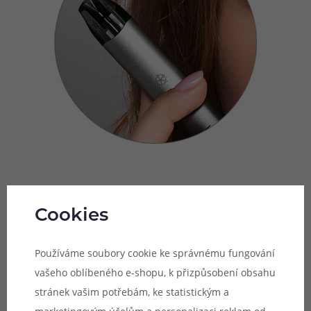
Automatické spínání potahu
Cookies
Uwell Kalmia Pod Kit nabídne co nejjednodušší možnosti
užívání. Pro ovládání tak nebudete potřebovat žádné
Používáme soubory cookie ke správnému fungování
tlačítko. Jednoduše naplníte cartridge e-liquidem,
vašeho oblíbeného e-shopu, k přizpůsobení obsahu
nasadíte ji na tělo baterie a za pár minut můžete rovnou
stránek vašim potřebám, ke statistickým a
začít potahovat z náustku. Jakmile potáhnete z náustku,