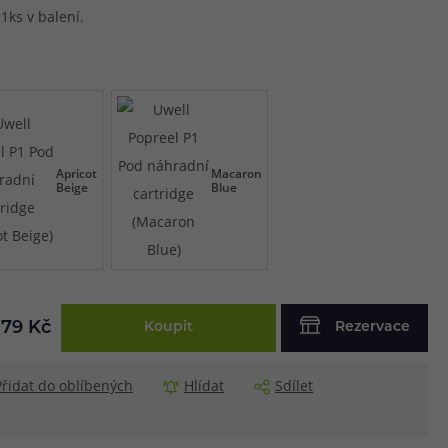
1ks v balení.
Apricot
Macaron
Beige
Blue
79 Kč
Koupit
Rezervace
Přidat do oblíbených
Hlídat
Sdílet