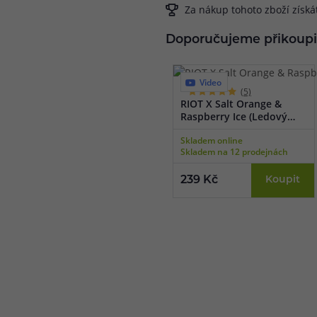
Za nákup tohoto zboží získ
Doporučujeme přikoupi
Video
(5)
RIOT X Salt Orange &
Raspberry Ice (Ledový
pomeranč a malina) 10ml
Skladem online
Skladem na 12 prodejnách
239 Kč
Koupit