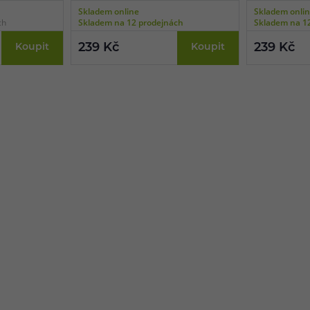
ní, vhodné pro
Skladem online
Skladem onli
ch
Skladem na 12 prodejnách
Skladem na 1
239 Kč
239 Kč
Koupit
Koupit
83 51 51 31
info@ejuice
o–Pá: 09:00–17:00
kdykoliv