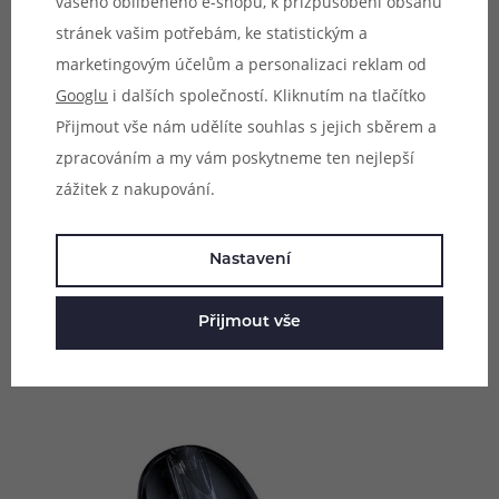
vašeho oblíbeného e-shopu, k přizpůsobení obsahu
stránek vašim potřebám, ke statistickým a
marketingovým účelům a personalizaci reklam od
Googlu
i dalších společností. Kliknutím na tlačítko
Přijmout vše nám udělíte souhlas s jejich sběrem a
Velká kapacita baterie
zpracováním a my vám poskytneme ten nejlepší
zážitek z nakupování.
Uvnitř kapesního těla se nachází integrovaná baterie se
solidní kapacitou 800 mAh pro dlouhé hodiny
Nastavení
nerušeného vapování bez nutnosti dobíjení. U zařízení
nesmí chybět prvotřídní elektronika s řadou
Přijmout vše
bezpečnostních prvků pro baterii a pro bezpečný a
pohodový provoz celého zařízení.