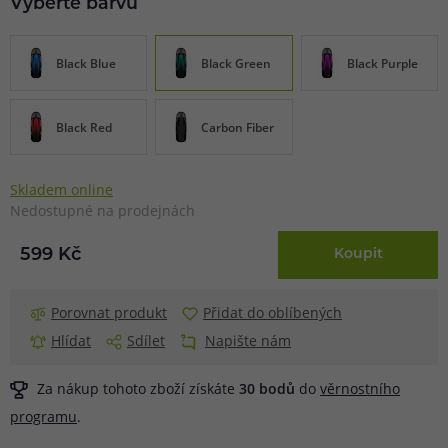
Vyberte barvu
Black Blue
Black Green
Black Purple
Black Red
Carbon Fiber
Skladem online
Nedostupné na prodejnách
599 Kč
Koupit
Porovnat produkt
Přidat do oblíbených
Hlídat
Sdílet
Napište nám
Za nákup tohoto zboží získáte
30
bodů
do
věrnostního
programu
.