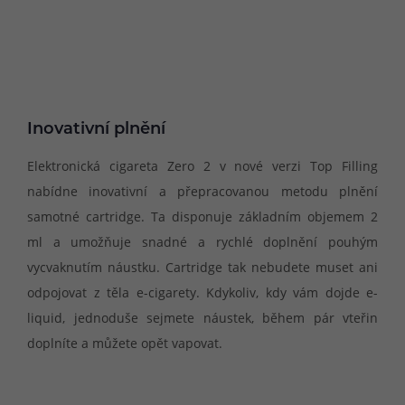
Inovativní plnění
Elektronická cigareta Zero 2 v nové verzi Top Filling
nabídne inovativní a přepracovanou metodu plnění
samotné cartridge. Ta disponuje základním objemem 2
ml a umožňuje snadné a rychlé doplnění pouhým
vycvaknutím náustku. Cartridge tak nebudete muset ani
odpojovat z těla e-cigarety. Kdykoliv, kdy vám dojde e-
liquid, jednoduše sejmete náustek, během pár vteřin
doplníte a můžete opět vapovat.