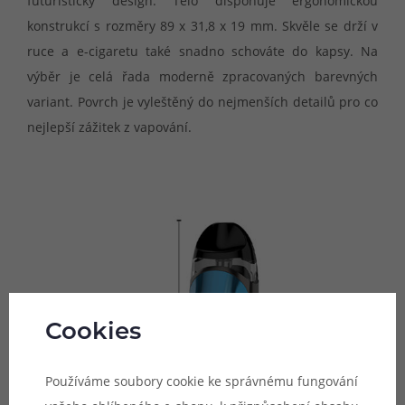
futuristický design. Tělo disponuje ergonomickou
konstrukcí s rozměry 89 x 31,8 x 19 mm. Skvěle se drží v
ruce a e-cigaretu také snadno schováte do kapsy. Na
výběr je celá řada moderně zpracovaných barevných
variant. Povrch je vyleštěný do nejmenších detailů pro co
nejlepší zážitek z vapování.
Cookies
Používáme soubory cookie ke správnému fungování