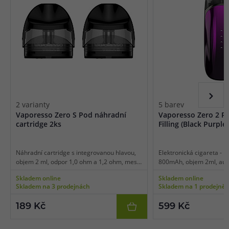
2 varianty
5 barev
Vaporesso Zero S Pod náhradní
Vaporesso Zero 2 Po
cartridge 2ks
Filling (Black Purple)
Náhradní cartridge s integrovanou hlavou,
Elektronická cigareta - M
objem 2 ml, odpor 1,0 ohm a 1,2 ohm, mesh
800mAh, objem 2ml, auto
pletivo, vrchní plnění, vhodné pro MTL
automatický výkon, dobíj
Skladem online
Skladem online
vaping, 2ks v balení.
inteligentní detekce odp
Skladem na 3 prodejnách
Skladem na 1 prodejně
rozměry, inovativní horn
LED indikace.
189 Kč
599 Kč