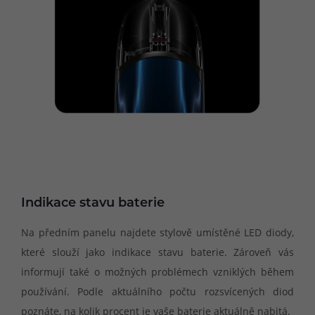
Indikace stavu baterie
Na předním panelu najdete stylově umístěné LED diody,
které slouží jako indikace stavu baterie. Zároveň vás
informují také o možných problémech vzniklých během
používání. Podle aktuálního počtu rozsvícených diod
poznáte, na kolik procent je vaše baterie aktuálně nabitá.