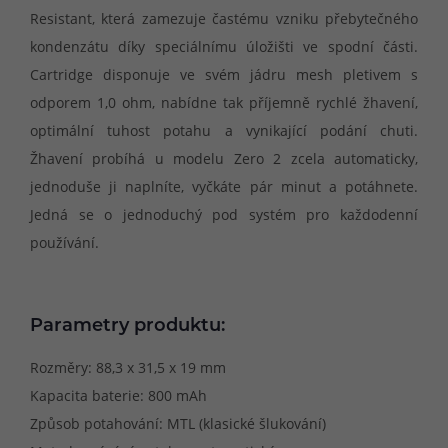
Resistant, která zamezuje častému vzniku přebytečného
kondenzátu díky speciálnímu úložišti ve spodní části.
Cartridge disponuje ve svém jádru mesh pletivem s
odporem 1,0 ohm, nabídne tak příjemně rychlé žhavení,
optimální tuhost potahu a vynikající podání chuti.
Žhavení probíhá u modelu Zero 2 zcela automaticky,
jednoduše ji naplníte, vyčkáte pár minut a potáhnete.
Jedná se o jednoduchý pod systém pro každodenní
používání.
Parametry produktu:
Rozměry: 88,3 x 31,5 x 19 mm
Kapacita baterie: 800 mAh
Způsob potahování: MTL (klasické šlukování)