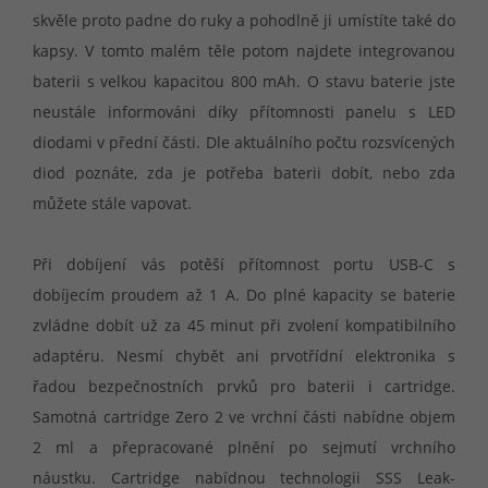
skvěle proto padne do ruky a pohodlně ji umístíte také do
kapsy. V tomto malém těle potom najdete integrovanou
baterii s velkou kapacitou 800 mAh. O stavu baterie jste
neustále informováni díky přítomnosti panelu s LED
diodami v přední části. Dle aktuálního počtu rozsvícených
diod poznáte, zda je potřeba baterii dobít, nebo zda
můžete stále vapovat.
Při dobíjení vás potěší přítomnost portu USB-C s
dobíjecím proudem až 1 A. Do plné kapacity se baterie
zvládne dobít už za 45 minut při zvolení kompatibilního
adaptéru. Nesmí chybět ani prvotřídní elektronika s
řadou bezpečnostních prvků pro baterii i cartridge.
Samotná cartridge Zero 2 ve vrchní části nabídne objem
2 ml a přepracované plnění po sejmutí vrchního
náustku. Cartridge nabídnou technologii SSS Leak-