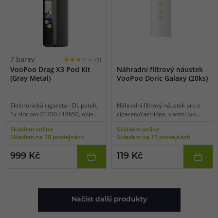
Futuristický design s rychlonabíjením a jednoduchými
funkcemi. Ideální pro uživatele, kteří chtějí moderní
technologie v kompaktním balení.
7 barev
(1)
Baterie: 800 mAh
VooPoo Drag X3 Pod Kit
Náhradní filtrový náustek
(Gray Metal)
VooPoo Doric Galaxy (20ks)
Objem: 2 ml
Výkon: automatický 5 - 25 W
Elektronická cigareta - DL potah,
Náhradní filtrový náustek pro e-
1x slot pro 21700 / 18650, objem
cigarety/cartridge, vlastní typ
2ml, manuální spínání, výkon 5-
uchycení, pro model VooPoo
Skladem online
Skladem online
80W, dobíjení USB-C, regulace
Doric Galaxy, bílá barva, balení
Bezpečnost a kvalita VooPoo
Skladem na 10 prodejnách
Skladem na 11 prodejnách
air-flow, dotykový displej,
20 ks.
dotykové zamykací tlačítko,
999 Kč
119 Kč
luxusní zpracování, kompatibilní s
Všechny produkty VooPoo splňují přísné evropské normy a
platformou PnP X.
jsou certifikovány podle TPD a CE standardů. Každé
zařízení má komplexní bezpečnostní systém zahrnující
ochranu proti přehřátí, zkratu, přetížení a přebití baterie.
Načíst další produkty