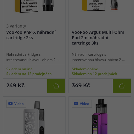
Řady DRAG a Argus MT/XT nabízejí plnohodnotnou
regulaci výkonu, různé režimy vapování a další
přizpůsobitelné nastavení.
3 varianty
VooPoo PnP-X náhradní
VooPoo Argus Multi-Ohm
cartridge 2ks
Pod 2ml náhradní
Nejoblíbenější modely značky
cartridge 3ks
VooPoo
Náhradní cartridge s
Náhradní cartridge s
integrovanou hlavou, objem 2 ml,
integrovanou hlavou, objem 2 ml,
odpor 0,3 ohm a 0,8 ohm a 1,0
multijádro s podporou odporů 0,4
VooPoo Argus G3 Pod Kit
Skladem online
Skladem online
ohm, mesh pletivo, boční plnění,
ohm a 0,7 ohm a 1,0 ohm, mesh
Skladem na 12 prodejnách
Skladem na 12 prodejnách
vhodné pro MTL/DL vaping, 2ks v
pletivo, boční plnění, vhodné pro
Kompaktní pod systém s technologií iCOSM Code 2.0 pro
balení.
MTL/RDL vaping, 3ks v balení.
249 Kč
349 Kč
výjimečnou chuť a životnost. Ideální pro MTL a RDL
uživatele hledající spolehlivé každodenní zařízení.
Video
Video
Baterie: 1500 mAh
Objem: 3 ml
Výkon: 5 - 30 W