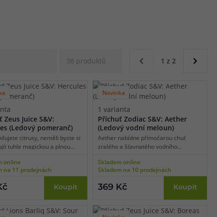
38 produktů
1 z 2
ka
Novinka
anta
1 varianta
ť Zeus Juice S&V:
Příchuť Zodiac S&V: Aether
es (Ledový pomeranč)
(Ledový vodní meloun)
lujete citrusy, neměli byste si
Aether nabídne přímočarou chuť
jít tuhle magickou a plnou
zralého a šťavnatého vodního
ťavnaté pomeranče zralého
melounu umocněnou přítomností
 online
Skladem online
kého charakteru doplněné
mrazivé koolady pro ještě výraznější
 na 11 prodejnách
Skladem na 10 prodejnách
ní chutí mrazivé koolady. To je
efekt a plnější požitek z vapování.
á kombinace, která chutná
Zchlaďte se i v tom největším horku a
Kč
369 Kč
Koupit
Koupit
kdykoliv během celého roku.
vychutnejte si tuhle oblíbenou
autentickou chuť.
ka
Novinka