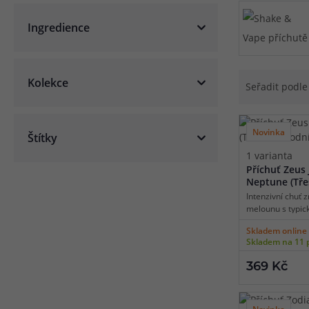
jinde nenajdete
Článek:
Vybíráme e-liquid, aneb co potřebujete 
Ingredience
Článek:
Vybíráte první e-cigaretu? Poradíme vá
Článek:
Jak namíchat vlastní e-liquid? Je to snad
Kolekce
Seřadit podl
Novinka
Štítky
1 varianta
Příchuť Zeus 
Neptune (Tře
meloun)
Intenzivní chuť 
melounu s typic
o ještě intenzivn
Skladem online 
čerstvě natrhan
Skladem na 11 
složky se krásně
nezapomenutelno
369 Kč
název Neptune.
Novinka