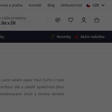
rava a platba
Kontakt
Blog
Velkoobchod
CZK
EUR
e naše prodejny
 12x v ČR
čky
Novinky
Akční nabídka
e
i-Ohm
illa
 Alpha
4
G5
 S&V
uice založil vaper Paul Curtis v roce
stribuci dál a založil společnost Zeus
 V2
00 Pro
i kombinacemi chutí a mnoha sériemi
Mini
S&V
 je stejnojmenná řada s&v příchutí
220
 3v1
45
to originální kombinaci chutí, kterou
Zobrazit produkty
Zobrazit produkty
Zobrazit produkty
Zobrazit produkty
Zobrazit produkty
Zobrazit produkty