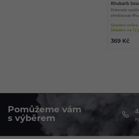
Rhubarb Sou
(Rebarbora a 
Dokonale vyváže
představuje Rhu
Nakyslost čerstv
Skladem online
totiž vyvažuje 
Skladem na 12 
rebarbory. Obě t
nádherně doplňuj
369 Kč
nejen komplexní
chutný. Je to zkr
Pomůžeme vám
4
s výběrem
P