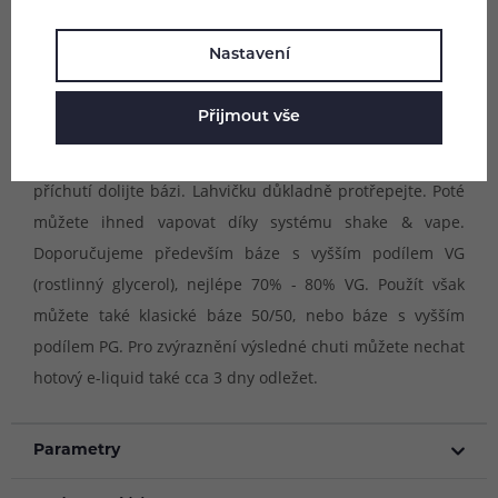
vyráběny z těch nejlepších možných surovin pro
zachování autentické a výrazné chuti. Příchutě Brutal S&V
Nastavení
jsou dodávány ve velké 60ml Chubby Gorilla lahvičce, ve
které se nachází příchuť pro smíchání s bází.
Přijmout vše
Postup přípravy e-liquidu Brutal:
Do 60 ml lahvičky s
příchutí dolijte bázi. Lahvičku důkladně protřepejte. Poté
můžete ihned vapovat díky systému shake & vape.
Doporučujeme především báze s vyšším podílem VG
(rostlinný glycerol), nejlépe 70% - 80% VG. Použít však
můžete také klasické báze 50/50, nebo báze s vyšším
podílem PG. Pro zvýraznění výsledné chuti můžete nechat
hotový e-liquid také cca 3 dny odležet.
Parametry