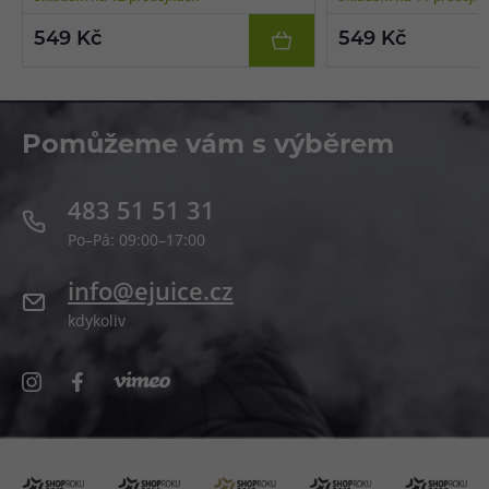
získání té nejlepší chuti. Bázi lze smíchat s
libovolnou příchutí a nik
libovolnou příchutí a nikotinovými boostery
či salt boostery.
549 Kč
549 Kč
či salt boostery.
Pomůžeme vám s výběrem
483 51 51 31
Po–Pá: 09:00–17:00
info@ejuice.cz
kdykoliv