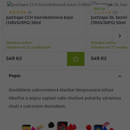
Náš tip
(2)
(15)
JustVape CCH beznikotinová báze
JustVape DL beznik
(100VG/0PG) 50ml
(70VG/30PG) 50ml
Skladem online
Skladem online
Skladem na 12 prodejnách
Skladem na 11 prodejn
549 Kč
549 Kč
Popis
Osvědčená cukrovinková klasika! Nespoutaná infuze
lékořice a anýzu zaplaví vaše chuťové pohárky výraznou
chutí s cukrovým dozvukem.