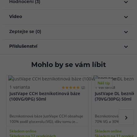
Hodnocení (3)
Video
Zeptejte se (0)
Příslušenství
Mohlo by se vám líbit
Náš tip
1 varianta
1 varianta
(2)
JustVape CCH beznikotinová báze
JustVape DL beznik
(100VG/0PG) 50ml
(70VG/30PG) 50ml
Beznikotinová báze JustVape CCH obsahuje
Beznikotinová báze Just
100% podíl glycerolu (VG), díky tomu je
70% VG a 30% PG, díky t
vhodná pro nízkoodporové e-cigarety
výkonné e-cigarety použ
Skladem online
Skladem online
používané pro extrémní tvorbu páry a
potah do plic (DL vaping)
Skladem na 12 prodejnách
Skladem na 11 prodejn