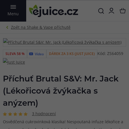
VYHLEDAT
Menu
Kód: ZS64059
SLEVA 58 %
DÁREK ZA 3 KS (JUST JUICE)
Video
Příchuť Brutal S&V: Mr. Jack
(Lékořicová žvýkačka s
anýzem)
3 hodnocení
Osvědčená cukrovinková klasika! Nespoutaná infuze lékořice a