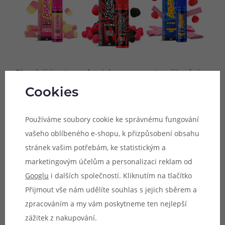
Okouzlující retro cukrovinky a naprosto výjimečná a
mimořádně sladká chuť, to je ve zkratce nová série
Cookies
příchutí Brutal, za níž stojí britský výrobce Just Juice. Celá
série nabídne originální receptury slavných světových
Používáme soubory cookie ke správnému fungování
cukrovinek prověřených zubem času a zkušenostmi
vašeho oblíbeného e-shopu, k přizpůsobení obsahu
vaperů ze společnosti Just Juice. Unikátní, neotřelé,
stránek vašim potřebám, ke statistickým a
výrazné a do nebes sladké, příchutě Brutal nabídnou
marketingovým účelům a personalizaci reklam od
opravdový ráj na zemi. Jedná se o příchutě typu shake &
Googlu
i dalších společností. Kliknutím na tlačítko
vape, které budete moci vapovat po dolití báze ihned, bez
Přijmout vše nám udělíte souhlas s jejich sběrem a
nutnosti zrání. Všechny příchutě ze série Brutal prochází
zpracováním a my vám poskytneme ten nejlepší
přísnými výstupními kontrolami pro uvedení na trh. Jsou
zážitek z nakupování.