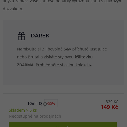
anýzu zaplaví vaše chuťové pohárky výraznou chutí s cukrovým
dozvukem.
DÁREK
Namixujte si 3 libovolné S&V příchutě Just Juice
nebo Brutal a získáte stylovou
kšiltovku
ZDARMA
.
Prohlédněte si celou kolekci ▸
329 Kč
10ml, Q
-55%
149 Kč
Skladem > 5 ks
Nedostupné na prodejnách