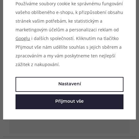
Materiál:
borosilikátové sklo (pyrex)
Používáme soubory cookie ke správnému fungování
Balení:
1ks
vašeho oblíbeného e-shopu, k přizpůsobení obsahu
Kompatibilita:
stránek vašim potřebám, ke statistickým a
- Aspire PockeX
marketingovým účelům a personalizaci reklam od
Googlu
i dalších společností. Kliknutím na tlačítko
Přijmout vše nám udělíte souhlas s jejich sběrem a
zpracováním a my vám poskytneme ten nejlepší
Upozornění:
Náhradní tělo je určeno
zážitek z nakupování.
výhradně pro model atomizéru, jehož
název je uveden v popisu produktu.
Nastavení
Uvedené rozměry skla jsou pouze
orientační a není zaručena kompatibilita s
Přijmout vše
jinými modely atomizérů, byť se mohou
rozměrově shodovat.