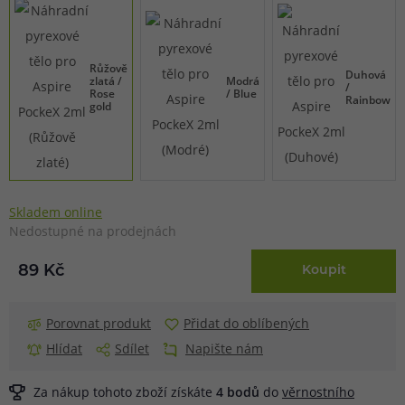
Růžově
Duhová
zlatá /
Modrá
/
Rose
/ Blue
Rainbow
gold
Skladem online
Nedostupné na prodejnách
89 Kč
Koupit
Porovnat produkt
Přidat do oblíbených
Hlídat
Sdílet
Napište nám
Za nákup tohoto zboží získáte
4
bodů
do
věrnostního