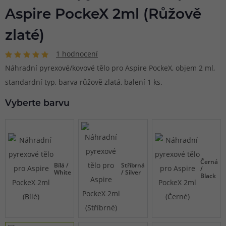
Aspire PockeX 2ml (Růžově
zlaté)
1 hodnocení
Náhradní pyrexové/kovové tělo pro Aspire PockeX, objem 2 ml,
standardní typ, barva růžově zlatá, balení 1 ks.
Vyberte barvu
Černá
Bílá /
Stříbrná
/
White
/ Silver
Black