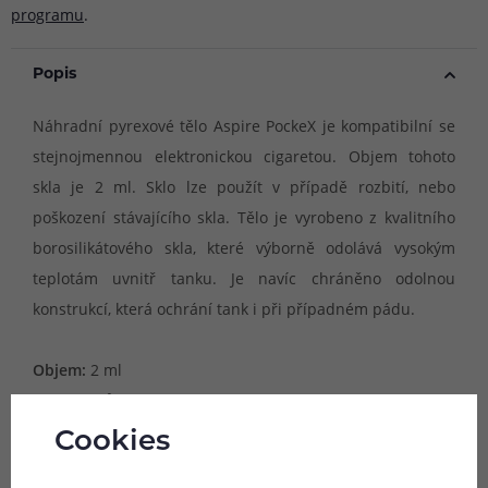
programu
.
Popis
Náhradní pyrexové tělo Aspire PockeX je kompatibilní se
stejnojmennou elektronickou cigaretou. Objem tohoto
skla je 2 ml. Sklo lze použít v případě rozbití, nebo
poškození stávajícího skla. Tělo je vyrobeno z kvalitního
borosilikátového skla, které výborně odolává vysokým
teplotám uvnitř tanku. Je navíc chráněno odolnou
konstrukcí, která ochrání tank i při případném pádu.
Objem:
2 ml
Vnitřní průměr:
16 mm
Vnější průměr:
19 mm
Cookies
Délka:
19 mm