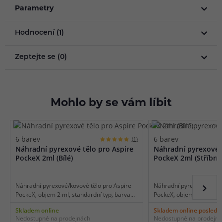
Parametry
Hodnocení (1)
Zeptejte se (0)
Mohlo by se vám líbit
6 barev
6 barev
(1)
Náhradní pyrexové tělo pro Aspire
Náhradní pyrexové t
PockeX 2ml (Bílé)
PockeX 2ml (Stříbrn
Náhradní pyrexové/kovové tělo pro Aspire
Náhradní pyrexové/kovov
PockeX, objem 2 ml, standardní typ, barva
PockeX, objem 2 ml, stan
bílá, balení 1 ks.
stříbrná, balení 1 ks.
Skladem online
Skladem online posledn
Nedostupné na prodejnách
Nedostupné na prodejn