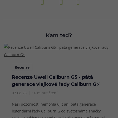
Kam teď?
Recenze
Recenze Uwell Caliburn G5 - pátá
generace vlajkové řady Caliburn G⚡
07.08.26
16 minut čtení
Naší pozornosti nemohla ujít ani pátá generace
legendární řady Caliburn G od světoznámé značky
Uwell. Nedávno vydaný Uwell Caliburn G5 nás zaujal