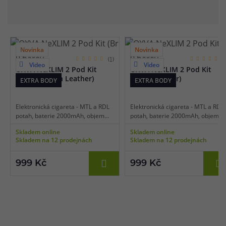
Novinka
Novinka
9 barev
9 barev
(1)
(
Video
Video
OXVA NeXLIM 2 Pod Kit
OXVA NeXLIM 2 Pod Kit
(Bright Brown Leather)
(Black Leather)
EXTRA BODY
EXTRA BODY
Elektronická cigareta - MTL a RDL
Elektronická cigareta - MTL a RDL
potah, baterie 2000mAh, objem
potah, baterie 2000mAh, objem
2ml, automatické spínání, výkon 5-
2ml, automatické spínání, výkon 5
Skladem online
Skladem online
40W, dobíjení USB-C, regulace air-
40W, dobíjení USB-C, regulace air
Skladem na 12 prodejnách
Skladem na 12 prodejnách
flow, displej, inteligentní detekce
flow, displej, inteligentní detekce
odporu, dva režimy výstupu,
odporu, dva režimy výstupu,
technologie Super Pulse,
technologie Super Pulse,
999 Kč
999 Kč
technologie UniTech 3.0, Dual
technologie UniTech 3.0, Dual
Mesh cartridge, platforma OXVA
Mesh cartridge, platforma OXVA
NeXLIM.
NeXLIM.