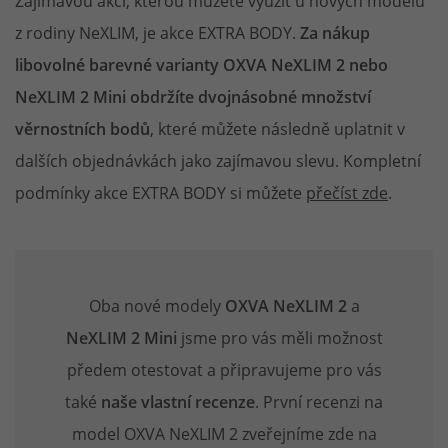
Zajímavou akcí, kterou můžete využít u nových modelů
z rodiny NeXLIM, je akce EXTRA BODY.
Za nákup
libovolné barevné varianty OXVA NeXLIM 2 nebo
NeXLIM 2 Mini obdržíte dvojnásobné množství
věrnostních bodů
, které můžete následně uplatnit v
dalších objednávkách jako zajímavou slevu. Kompletní
podmínky akce EXTRA BODY si můžete
přečíst zde
.
Oba nové modely
OXVA NeXLIM 2
a
NeXLIM 2 Mini
jsme pro vás měli možnost
předem otestovat a připravujeme pro vás
také
naše vlastní recenze
. První recenzi na
model OXVA NeXLIM 2 zveřejníme zde na