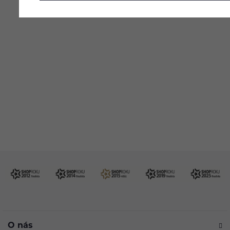
Pomůžeme vám s výběrem
483 51 51 31
Po–Pá: 09:00–17:00
info@ejuice.cz
kdykoliv
O nás