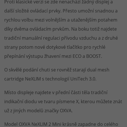
Proti klasické verzi se zde nenachází žádný displej a
další složité ovládací prvky. Přesto umožní snadnou a
rychlou volbu mezi volnějším a utaženějším potahem
díky dvěma ovládacím prvkům. Na boku totiž najdete
tradiční manuální regulaci přívodu vzduchu a z druhé
strany potom nové dotykové tlačítko pro rychlé
přepínání výstupu žhavení mezi ECO a BOOST.
O skvělé podání chuti se rovněž starají dual mesh
cartridge NeXLIM s technologií UniTech 3.0.
Místo displeje najdete v přední části těla tradiční
indikační diodu ve tvaru písmene X, kterou můžete znát
už z jiných modelů značky OXVA.
Model OXVA NeXLIM 2 Mini krásně zapadne do celého