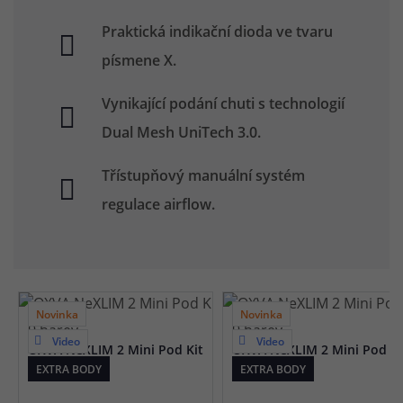
Praktická indikační dioda ve tvaru
písmene X.
Vynikající podání chuti s technologií
Dual Mesh UniTech 3.0.
Třístupňový manuální systém
regulace airflow.
Novinka
Novinka
9 barev
9 barev
Video
Video
OXVA NeXLIM 2 Mini Pod Kit
OXVA NeXLIM 2 Mini Pod Ki
(Aurora Blue)
(Mist Purple)
EXTRA BODY
EXTRA BODY