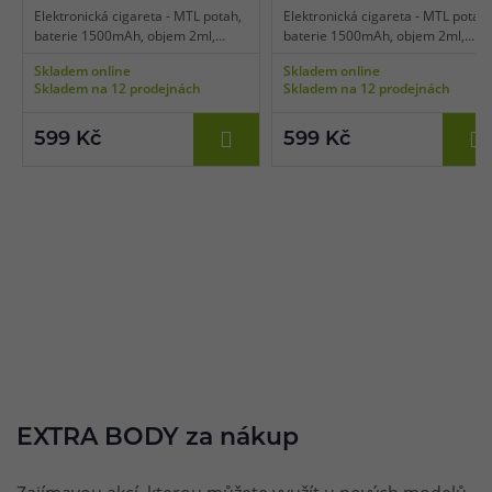
Elektronická cigareta - MTL potah,
Elektronická cigareta - MTL potah,
baterie 1500mAh, objem 2ml,
baterie 1500mAh, objem 2ml,
automatické spínání, výkon 5-30W,
automatické spínání, výkon 5-30W
Skladem online
Skladem online
dobíjení USB-C, regulace air-flow,
dobíjení USB-C, regulace air-flow,
Skladem na 12 prodejnách
Skladem na 12 prodejnách
inteligentní detekce odporu, dva
inteligentní detekce odporu, dva
režimy výstupu, technologie
režimy výstupu, technologie
UniTech 3.0, Dual Mesh cartridge,
UniTech 3.0, Dual Mesh cartridge,
599 Kč
599 Kč
platforma OXVA NeXLIM.
platforma OXVA NeXLIM.
EXTRA BODY za nákup