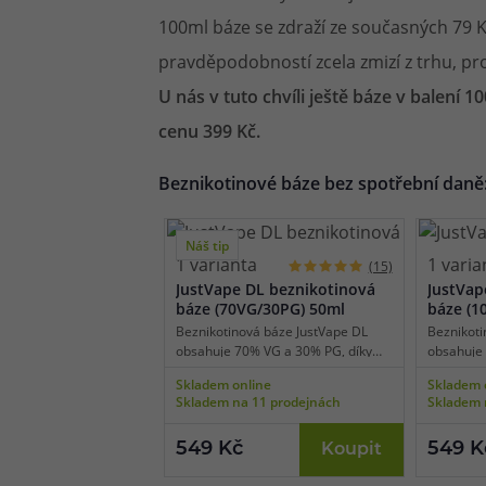
100ml báze se zdraží ze současných 79 Kč
pravděpodobností zcela zmizí z trhu, pr
U nás v tuto chvíli ještě báze v balení 
cenu 399 Kč.
Beznikotinové báze bez spotřební daně
Náš tip
1 varianta
1 varia
(15)
JustVape DL beznikotinová
JustVap
báze (70VG/30PG) 50ml
báze (1
Beznikotinová báze JustVape DL
Beznikoti
obsahuje 70% VG a 30% PG, díky
obsahuje 
tomu je vhodná pro výkonné e-
díky tomu
Skladem online
Skladem 
cigarety používané pro přímý potah
nízkoodpo
Skladem na 11 prodejnách
Skladem 
do plic (DL vaping). Bázi lze smíchat
používané
s libovolnou příchutí a nikotinovými
a získání 
boostery či salt boostery.
smíchat s 
549 Kč
549 K
Koupit
nikotinový