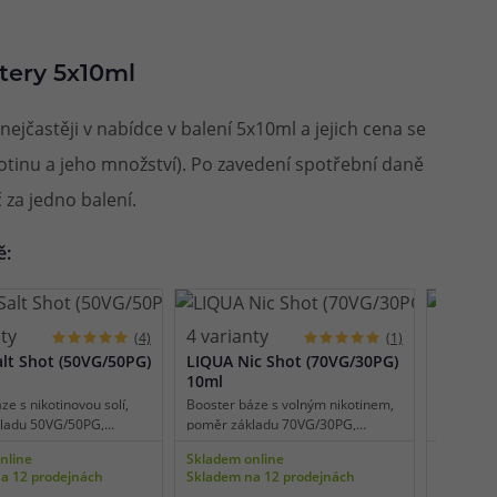
tery 5x10ml
ejčastěji v nabídce v balení 5x10ml a jejich cena se
kotinu a jeho množství). Po zavedení spotřební daně
 za jedno balení.
ě:
nty
4 varianty
4 varia
(4)
(1)
lt Shot (50VG/50PG)
LIQUA Nic Shot (70VG/30PG)
LIQUA N
10ml
10ml
ze s nikotinovou solí,
Booster báze s volným nikotinem,
Booster b
ladu 50VG/50PG,
poměr základu 70VG/30PG,
poměr zá
o domácí výrobu e-
vhodné pro domácí výrobu e-
vhodné p
nline
Skladem online
Skladem 
pro míchání s
liquidu a pro míchání s
liquidu a
a 12 prodejnách
Skladem na 12 prodejnách
Skladem 
novými bázemi, dostupné
beznikotinovými bázemi, dostupné
beznikot