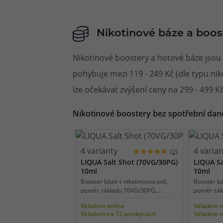
boostery.
Nikotinové báze a boos
Nikotinové boostery a hotové báze jsou n
pohybuje mezi 119 - 249 Kč (dle typu ni
lze očekávat zvýšení ceny na 299 - 499 Kč
Nikotinové boostery bez spotřební dan
4 varianty
4 varia
(2)
LIQUA Salt Shot (70VG/30PG)
LIQUA Sa
10ml
10ml
Booster báze s nikotinovou solí,
Booster bá
poměr základu 70VG/30PG,
poměr zák
vhodné pro domácí výrobu e-
vhodné pr
Skladem online
Skladem o
liquidu a pro míchání s
liquidu a 
Skladem na 12 prodejnách
Skladem n
beznikotinovými bázemi, dostupné
beznikoti