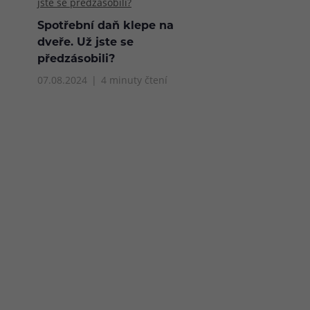
Spotřební daň klepe na
dveře. Už jste se
předzásobili?
07.08.2024
4 minuty čtení