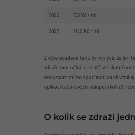
2026
7,5 Kč / ml
2027
10,0 Kč / ml
Z výše uvedené tabulky vyplývá, že jen te
zdraží minimálně o 30 Kč. Ve skutečnost
dovozcům mimo spotřební daně vznikají t
aplikaci tabákových nálepek (kolků) neb
O kolik se zdraží jed