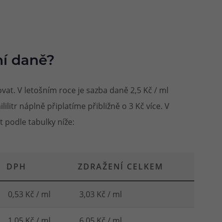
ní daně?
t. V letošním roce je sazba daně 2,5 Kč / ml
ilitr náplně připlatíme přibližně o 3 Kč více. V
 podle tabulky níže:
DPH
ZDRAŽENÍ CELKEM
0,53 Kč / ml
3,03 Kč / ml
1,05 Kč / ml
6,05 Kč / ml