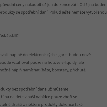
původní ceny nakoupit už jen do konce září. Od října budem
při nákupu vědět
 produkty se spotřební daní. Pokud ještě nemáte vytvořeno
m, podle čeho se rozhodnout
nější, než si myslíte
vali, náplně do elektronických cigaret budou nově
 nebude vztahovat pouze na
hotové e-liquidy
, ale
e možné náplň namíchat (
báze
,
boostery
,
příchutě
,
rodukty bez spotřební daně už
můžeme
 října najdete v naší nabídce pouze zboží se
telně dražší a některé produkty dokonce také