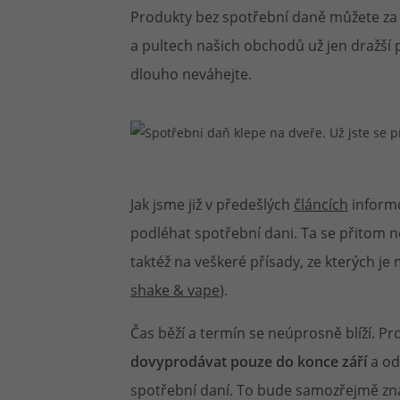
Produkty bez spotřební daně můžete za 
Článek:
Vybíráme e-liquid, aneb co potřebujete 
Článek:
a pultech našich obchodů už jen dražší
Vybíráte první e-cigaretu? Poradíme vá
Článek:
Jak namíchat vlastní e-liquid? Je to snad
dlouho neváhejte.
Jak jsme již v předešlých
článcích
informo
podléhat spotřební dani. Ta se přitom
taktéž na veškeré přísady, ze kterých j
shake & vape
).
Čas běží a termín se neúprosně blíží. P
dovyprodávat pouze do konce září
a od
spotřební daní. To bude samozřejmě zna