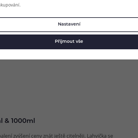
 sladěné kombinaci s
osvěžující tropickou směs.
broskev s
akupování.
hutí.
nline
Skladem online
Skladem 
a 12 prodejnách
Skladem na 12 prodejnách
Skladem 
Nastavení
239 Kč
239 K
Koupit
Koupit
Přijmout vše
l & 1000ml
alení zvýšení ceny znát ještě citelněji. Lahvička se