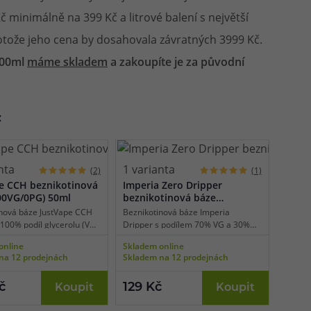
 minimálně na 399 Kč a litrové balení s největší
otože jeho cena by dosahovala závratných 3999 Kč.
1000ml
máme skladem
a zakoupíte je za původní
:
nta
1 varianta
(2)
(1)
e CCH beznikotinová
Imperia Zero Dripper
00VG/0PG) 50ml
beznikotinová báze
(70VG/30PG) 10ml
nová báze JustVape CCH
Beznikotinová báze Imperia
100% podíl glycerolu (VG),
Dripper s podílem 70% VG a 30%
 je vhodná pro
PG v balení 10ml. Vhodné pro
online
Skladem online
rové e-cigarety
domácí výrobu náplní, lze smíchat s
na 12 prodejnách
Skladem na 12 prodejnách
 pro extrémní tvorbu páry
libovolnou příchutí a nikotinovými
té nejlepší chuti. Bázi lze
boostery nebo salt boostery.
libovolnou příchutí a
č
129 Kč
Koupit
Koupit
mi boostery či salt