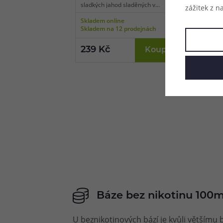
sladkých jahod sladěných v
v dokonale
zážitek z n
perfektní harmonii.
magickou c
Skladem online
Skladem o
Skladem na 12 prodejnách
Skladem n
239 Kč
239 Kč
Koupit
Báze bez nikotinu 100m
U beznikotinových bází je kvůli většímu b