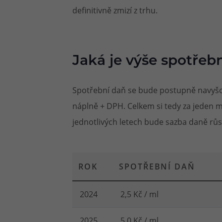
definitivně zmizí z trhu.
Jaká je výše spotřeb
Spotřební daň se bude postupně navyšova
náplně + DPH. Celkem si tedy za jeden mil
jednotlivých letech bude sazba daně růst
ROK
SPOTŘEBNÍ DAŇ
2024
2,5 Kč / ml
2025
5,0 Kč / ml