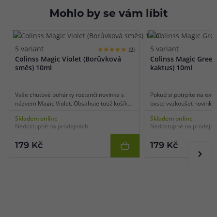
Mohlo by se vám líbit
5 variant
5 variant
(9)
Colinss Magic Violet (Borůvková
Colinss Magic Green
směs) 10ml
kaktus) 10ml
Vaše chuťové pohárky roztančí novinka s
Pokud si potrpíte na exot
názvem Magic Violet. Obsahuje totiž košík
byste vyzkoušet novinku 
plný čerstvě nasbíraných a slaďoučkých
příchuti Magic Green tot
Skladem online
Skladem online
modrých borůvek, které v samotném závěru
okouzlující a magickou p
Nedostupné na prodejnách
Nedostupné na prodejn
doplní velice jemný náznak lesní brusinky.
kaktusu. Příchuť oceníte 
Tomuto bobulovitému mixu zkrátka nelze
letních dnech, tak také v
179 Kč
179 Kč
odolat!
dokáže vykouzlit úsměv 
harmonickým spojením sv
sladké složky.