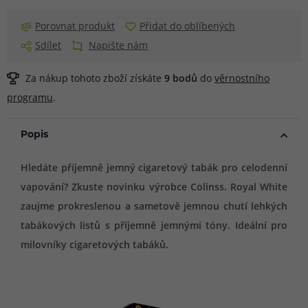
Porovnat produkt
Přidat do oblíbených
Sdílet
Napište nám
Za nákup tohoto zboží získáte
9
bodů
do
věrnostního
programu
.
Popis
Hledáte příjemně jemný cigaretový tabák pro celodenní
vapování? Zkuste novinku výrobce Colinss. Royal White
zaujme prokreslenou a sametově jemnou chutí lehkých
tabákových listů s příjemně jemnými tóny. Ideální pro
milovníky cigaretových tabáků.