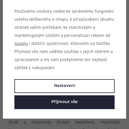
pro elektronické cigarety. Jejich výroba probíhá podle
aktuálních norem vydávaných Evropskou unií. Základem
Používáme soubory cookie ke správnému fungování
jejich e-liquidů je mono-propylenglykol a potravinářský
vašeho oblíbeného e-shopu, k přizpůsobení obsahu
glycerin, tyto dvě základní složky jsou potom doplněny o
stránek vašim potřebám, ke statistickým a
samotné aroma a v případě nikotinových náplní také o
marketingovým účelům a personalizaci reklam od
nikotin.
Googlu
i dalších společností. Kliknutím na tlačítko
Přijmout vše nám udělíte souhlas s jejich sběrem a
Náplně Colinss jsou k dostání v pěti koncentracích
zpracováním a my vám poskytneme ten nejlepší
nikotinu (0mg, 3mg, 6mg, 12mg a 18mg). Všechny
zážitek z nakupování.
koncentrace nikotinu se liší také barvou samotného
kapátka a značením na krabičce. E-liquidy s koncentrací
Nastavení
0mg jsou označeny bílé a obsahují bílé kapátko, e-liquidy
s koncentrací 3mg obsahují modré kapátko a modré
Přijmout vše
značení, u koncentrace 6mg potom najdete zelené
značení a zelené kapátko. Koncentrace 12mg je značena
žlutě a disponuje žlutým kapátkem, nejsilnější