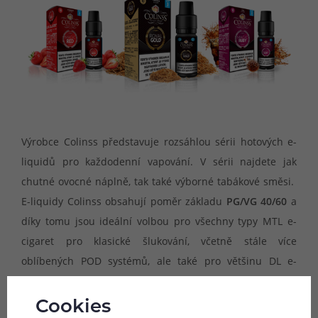
Výrobce Colinss představuje rozsáhlou sérii hotových e-
liquidů pro každodenní vapování. V sérii najdete jak
chutné ovocné náplně, tak také výborné tabákové směsi.
E-liquidy Colinss obsahují poměr základu
PG/VG 40/60
a
díky tomu jsou ideální volbou pro všechny typy MTL e-
cigaret pro klasické šlukování, včetně stále více
oblíbených POD systémů, ale také pro většinu DL e-
cigaret pro přímý potah do plic. Colinss je evropská
společnost zaměřující se na výrobu hotových e-liquidů
Cookies