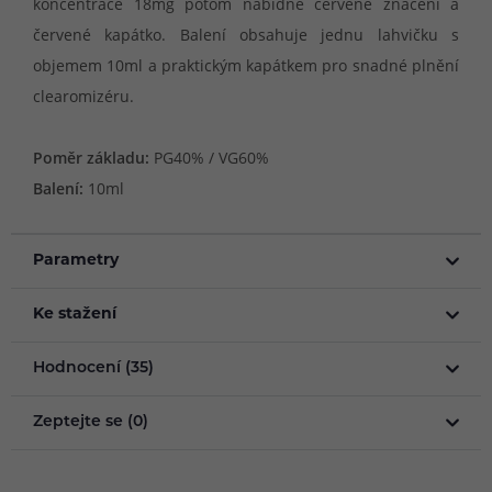
koncentrace 18mg potom nabídne červené značení a
červené kapátko. Balení obsahuje jednu lahvičku s
objemem 10ml a praktickým kapátkem pro snadné plnění
clearomizéru.
Poměr základu:
PG40% / VG60%
Balení:
10ml
Parametry
Ke stažení
Hodnocení (35)
Zeptejte se (0)