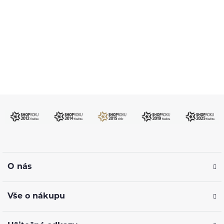
Po–Pá: 09:00–17:00
info@ejuice.cz
kdykoliv
O nás
Vše o nákupu