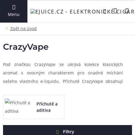
VYHLEDAT
Menu
CrazyVape
Pod značkou CrazyVape se ukrývá kolekce klasických
aromat s ovocným charakterem pro snadné míchání
vašeho vlastního e-liquidu. Příchutě CrazyVape obsahují
netradiční ovocné kombinace a kvalitní ingredience pro
nejchutnější požitek z vapování. Značka se neustále
Příchutě a
posouvá kupředu a dokáže roztančit chuťové pohárky i
aditiva
těch nejnáročnějších vaperů a milovníků DIY vapování a
vlastního míchání.
Filtry