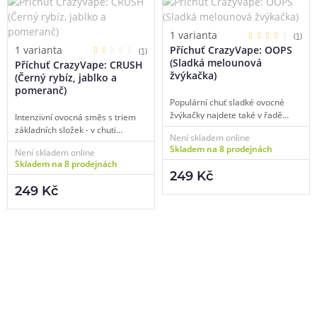
1 varianta
(1)
Příchuť CrazyVape: OOPS
1 varianta
(1)
(Sladká melounová
Příchuť CrazyVape: CRUSH
žvýkačka)
(Černý rybíz, jablko a
pomeranč)
Populární chuť sladké ovocné
žvýkačky najdete také v řadě
Intenzivní ovocná směs s triem
aromat CrazyVape. Vychutnejte si
základních složek - v chuti
Není skladem online
lahodnou a jemnou chuť sladké
zachytíte sladká jablka, příjemně
Skladem na 8 prodejnách
Není skladem online
melounové žvýkačky, co se vám
šťavnaté pomeranče a mírně
Skladem na 8 prodejnách
doslova rozplyne na jazyku.
nakyslý černý rybíz. Výsledkem je
249 Kč
Tomuhle zkrátka nelze odolat.
geniálně namíchané kombo
249 Kč
ovocných chutí, které nepustíte z
ruky.
Pomůžeme vám s výběrem
483 51 51 31