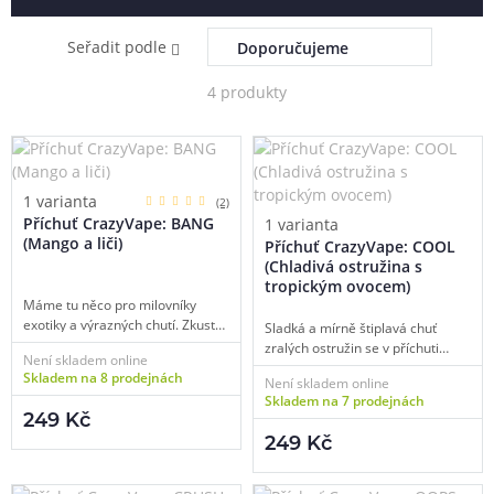
Seřadit podle
4 produkty
1 varianta
(2)
Příchuť CrazyVape: BANG
1 varianta
(Mango a liči)
Příchuť CrazyVape: COOL
(Chladivá ostružina s
tropickým ovocem)
Máme tu něco pro milovníky
exotiky a výrazných chutí. Zkuste
Sladká a mírně štiplavá chuť
si představit misku lahodných
zralých ostružin se v příchuti
Není skladem online
plátků čerstvého a šťavnatého
COOL jemně prolíná s tóny
Skladem na 8 prodejnách
Není skladem online
kiwi zasypaného vyloupaným liči.
exotické ovocné směsi. Vše
Skladem na 7 prodejnách
Tropická genialita, nemyslíte?
potom v závěru umocní trocha
249 Kč
koolady. Ideální mix nejen do
249 Kč
horkých letních dnů, ale také pro
chvíle pohody během celého
roku.