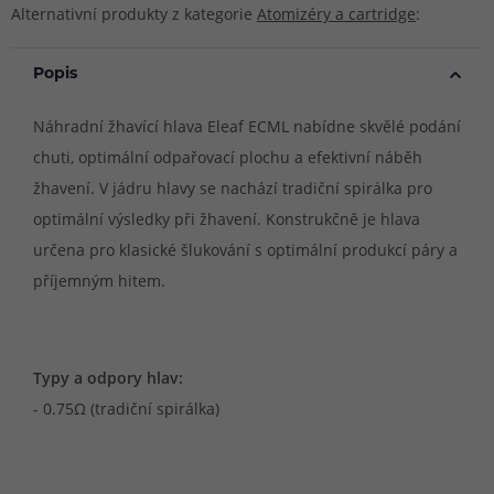
Alternativní produkty z kategorie
Atomizéry a cartridge
:
Popis
Náhradní žhavící hlava Eleaf ECML nabídne skvělé podání
chuti, optimální odpařovací plochu a efektivní náběh
žhavení. V jádru hlavy se nachází tradiční spirálka pro
optimální výsledky při žhavení. Konstrukčně je hlava
určena pro klasické šlukování s optimální produkcí páry a
příjemným hitem.
Typy a odpory hlav:
- 0.75Ω (tradiční spirálka)