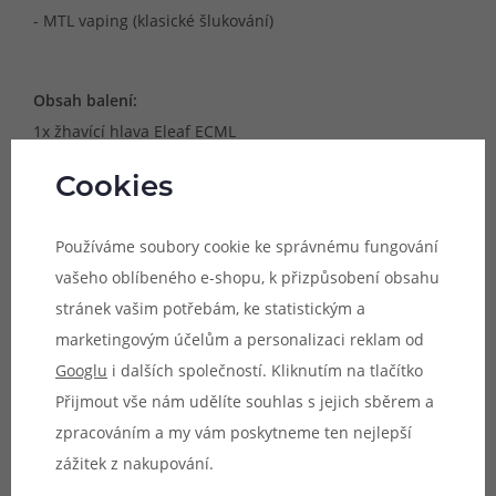
- MTL vaping (klasické šlukování)
Obsah balení:
1x žhavící hlava Eleaf ECML
Cookies
Upozornění: Před prvním použitím důrazně
Používáme soubory cookie ke správnému fungování
doporučujeme nakapat několik kapek e-liquidu do
vašeho oblíbeného e-shopu, k přizpůsobení obsahu
středu žhavící hlavy, aby se vata uvnitř dostatečně
stránek vašim potřebám, ke statistickým a
nasákla. Po instalaci hlavy do atomizéru/cartridge a
marketingovým účelům a personalizaci reklam od
doplnění tanku e-liquidem ponechte e-cigaretu/grip
Googlu
i dalších společností. Kliknutím na tlačítko
ještě cca 10 minut odstát, aby nedošlo k připálení hlavy
Přijmout vše nám udělíte souhlas s jejich sběrem a
při prvním žhavení.
zpracováním a my vám poskytneme ten nejlepší
zážitek z nakupování.
Parametry