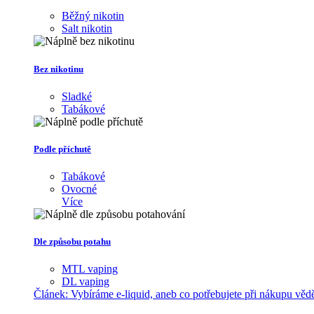
Běžný nikotin
Salt nikotin
Bez nikotinu
Sladké
Tabákové
Podle příchutě
Tabákové
Ovocné
Více
Dle způsobu potahu
MTL vaping
DL vaping
Článek:
Vybíráme e-liquid, aneb co potřebujete při nákupu věd