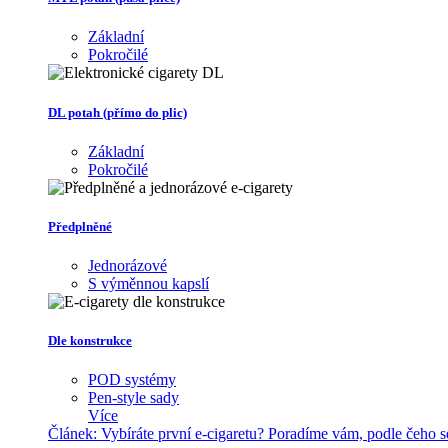
Základní
Pokročilé
DL potah (přímo do plic)
Základní
Pokročilé
Předplněné
Jednorázové
S výměnnou kapslí
Dle konstrukce
POD systémy
Pen-style sady
Více
Článek:
Vybíráte první e-cigaretu? Poradíme vám, podle čeho 