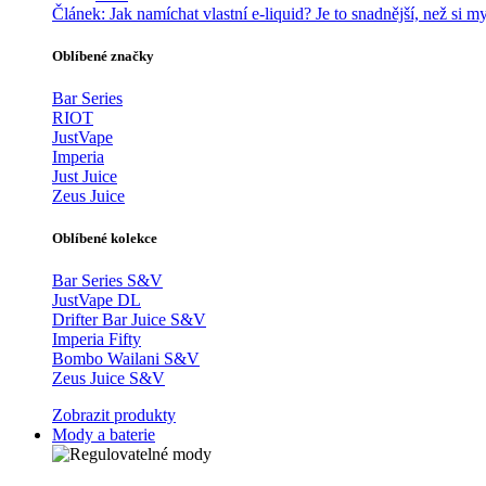
Článek:
Jak namíchat vlastní e-liquid? Je to snadnější, než si my
Oblíbené značky
Bar Series
RIOT
JustVape
Imperia
Just Juice
Zeus Juice
Oblíbené kolekce
Bar Series S&V
JustVape DL
Drifter Bar Juice S&V
Imperia Fifty
Bombo Wailani S&V
Zeus Juice S&V
Zobrazit produkty
Mody a baterie