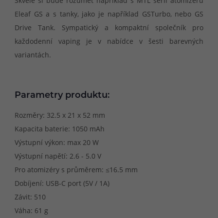
Skvěle si bude rozumět například s MTL sérií atomizérů
Eleaf GS a s tanky, jako je například GSTurbo, nebo GS
Drive Tank. Sympatický a kompaktní společník pro
každodenní vaping je v nabídce v šesti barevných
variantách.
Parametry produktu:
Rozměry: 32.5 x 21 x 52 mm
Kapacita baterie: 1050 mAh
Výstupní výkon: max 20 W
Výstupní napětí: 2.6 - 5.0 V
Pro atomizéry s průměrem: ≤16.5 mm
Dobíjení: USB-C port (5V / 1A)
Závit: 510
Váha: 61 g