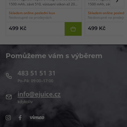
1500 mAh, závit 510, výstupní výkon až 20
1500 mAh, závit 510, výs
W, USB-C nabíjení, kapesní rozměry,
W, USB-C nabíjení, kape
Skladem online poslední kus
Skladem online posledn
přehledné rozhraní, snadná obsluha.
přehledné rozhraní, sna
Nedostupné na prodejnách
Nedostupné na prodejn
499 Kč
499 Kč
Pomůžeme vám s výběrem
483 51 51 31
Po–Pá: 09:00–17:00
info@ejuice.cz
kdykoliv