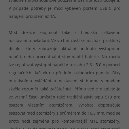
zvládne mnohahodinové používání bez nutnosti dobíjení.
V případě potřeby je mod vybaven portem USB-C pro
nabíjení proudem až 1A.
Mod dokáže zaujmout také z hlediska celkového
nastavení a ovládání. Ve vrchní části se nachází praktický
displej, který zobrazuje aktuální hodnotu výstupního
napětí, nebo procentuální stav nabití baterie. Na modu
lze regulovat výstupní napětí v rozsahu 2.6 - 5.0 V pomocí
regulačních tlačítek na předním ovládacím panelu. Díky
intuitivnímu ovládání a nastavení si budou s modem
skvěle rozumět také začátečníci. Přímo vedle displeje je
ve vrchní části umístěn také tradiční závit typu 510 pro
osazení vlastním atomizérem. Výrobce doporučuje
osazovat mod atomizéry s průměrem do 16.5 mm, mod se
proto hodí zejména pro kompaktnější MTL atomizéry.