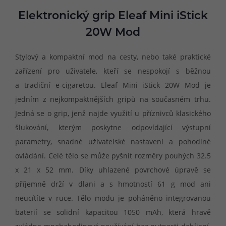
Elektronický grip Eleaf Mini iStick
20W Mod
Stylový a kompaktní mod na cesty, nebo také praktické
zařízení pro uživatele, kteří se nespokojí s běžnou
a tradiční e-cigaretou. Eleaf Mini iStick 20W Mod je
jedním z nejkompaktnějších gripů na současném trhu.
Jedná se o grip, jenž najde využití u příznivců klasického
šlukování, kterým poskytne odpovídající výstupní
parametry, snadné uživatelské nastavení a pohodlné
ovládání. Celé tělo se může pyšnit rozměry pouhých 32.5
x 21 x 52 mm. Díky uhlazené povrchové úpravě se
příjemně drží v dlani a s hmotností 61 g mod ani
neucítíte v ruce. Tělo modu je poháněno integrovanou
baterií se solidní kapacitou 1050 mAh, která hravě