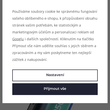
Tělo celého modu je poháněno integrovanou baterií se
Používáme soubory cookie ke správnému fungování
solidní kapacitou, která se zastavila na krásných 1050
vašeho oblíbeného e-shopu, k přizpůsobení obsahu
mAh. Díky této kapacitě se můžete těšit na výbornou
stránek vašim potřebám, ke statistickým a
výdrž na jedno nabití. V případě potřeby potom postačí
marketingovým účelům a personalizaci reklam od
kdykoliv připojit USB-C kabel a baterii pohodlně dobít.
Googlu
i dalších společností. Kliknutím na tlačítko
Mod podporuje nabíjení proudem 1 A.
Přijmout vše nám udělíte souhlas s jejich sběrem a
zpracováním a my vám poskytneme ten nejlepší
zážitek z nakupování.
Nastavení
Přijmout vše