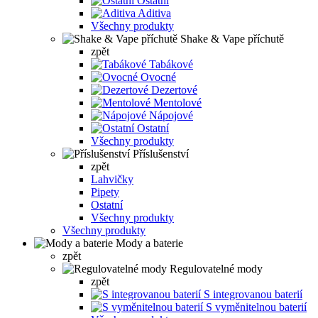
Ostatní
Aditiva
Všechny produkty
Shake & Vape příchutě
zpět
Tabákové
Ovocné
Dezertové
Mentolové
Nápojové
Ostatní
Všechny produkty
Příslušenství
zpět
Lahvičky
Pipety
Ostatní
Všechny produkty
Všechny produkty
Mody a baterie
zpět
Regulovatelné mody
zpět
S integrovanou baterií
S vyměnitelnou baterií