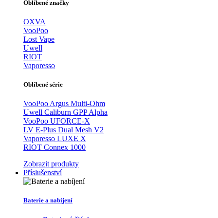
Oblíbené značky
OXVA
VooPoo
Lost Vape
Uwell
RIOT
Vaporesso
Oblíbené série
VooPoo Argus Multi-Ohm
Uwell Caliburn GPP Alpha
VooPoo UFORCE-X
LV E-Plus Dual Mesh V2
Vaporesso LUXE X
RIOT Connex 1000
Zobrazit produkty
Příslušenství
Baterie a nabíjení