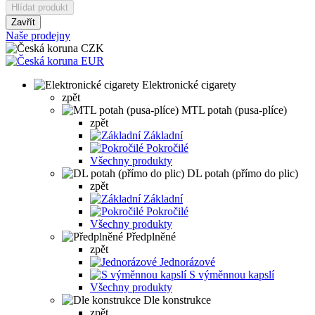
Hlídat produkt
Zavřít
Naše prodejny
CZK
EUR
Elektronické cigarety
zpět
MTL potah (pusa-plíce)
zpět
Základní
Pokročilé
Všechny produkty
DL potah (přímo do plic)
zpět
Základní
Pokročilé
Všechny produkty
Předplněné
zpět
Jednorázové
S výměnnou kapslí
Všechny produkty
Dle konstrukce
zpět