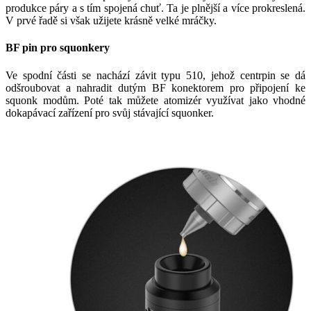
produkce páry a s tím spojená chuť. Ta je plnější a více prokreslená.
V prvé řadě si však užijete krásně velké mráčky.
BF pin pro squonkery
Ve spodní části se nachází závit typu 510, jehož centrpin se dá
odšroubovat a nahradit dutým BF konektorem pro připojení ke
squonk modům. Poté tak můžete atomizér využívat jako vhodné
dokapávací zařízení pro svůj stávající squonker.