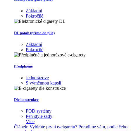
Základní
Pokročilé
DL potah (přímo do plic)
Základní
Pokročilé
Předplněné
Jednorázové
S výměnnou kapslí
Dle konstrukce
POD systémy
Pen-style sady
Více
Článek:
Vybíráte první e-cigaretu? Poradíme vám, podle čeho