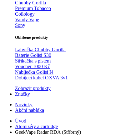
Chubby Gorilla
Premium Tobacco
Coilology
Vandy Vape
Sony
Oblíbené produkty
Lahvička Chubby Gorilla
Baterie Golisi S30
Stříkačka s pístem
Voucher 1000 Kč
Nabíječka Golisi I4
Dobíjecí kabel OXVA 3v1
Zobrazit produkty
Značky
Novinky
Akční nabídka
Úvod
Atomizéry a cartridge
GeekVape Radar RDA (Stříbrný)