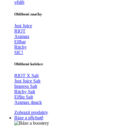
vědět
Oblíbené značky
Just Juice
RIOT
Aramax
Elfbar
Ritchy
SIC!
Oblíbené kolekce
RIOT X Salt
Just Juice Salt
Impress Salt
Ritchy Salt
Elfliq Salt
Aramax 4pack
Zobrazit produkty
Báze a příchutě