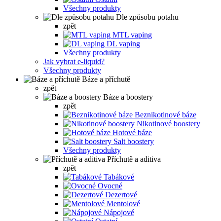
Všechny produkty
Dle způsobu potahu
zpět
MTL vaping
DL vaping
Všechny produkty
Jak vybrat e-liquid?
Všechny produkty
Báze a příchutě
zpět
Báze a boostery
zpět
Beznikotinové báze
Nikotinové boostery
Hotové báze
Salt boostery
Všechny produkty
Příchutě a aditiva
zpět
Tabákové
Ovocné
Dezertové
Mentolové
Nápojové