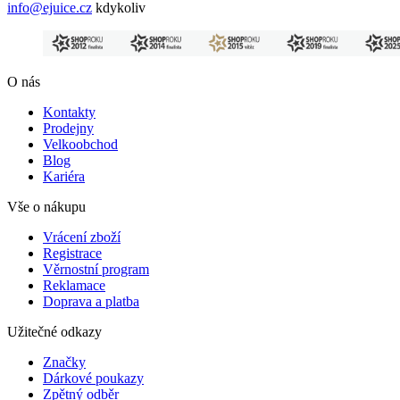
info@ejuice.cz
kdykoliv
O nás
Kontakty
Prodejny
Velkoobchod
Blog
Kariéra
Vše o nákupu
Vrácení zboží
Registrace
Věrnostní program
Reklamace
Doprava a platba
Užitečné odkazy
Značky
Dárkové poukazy
Zpětný odběr