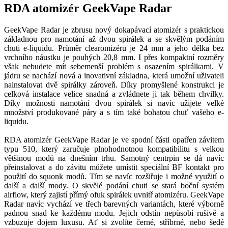
RDA atomizér GeekVape Radar
GeekVape Radar je zbrusu nový dokapávací atomizér s praktickou
základnou pro namotání až dvou spirálek a se skvělým podáním
chuti e-liquidu. Průměr clearomizéru je 24 mm a jeho délka bez
vrchního náustku je pouhých 20,8 mm. I přes kompaktní rozměry
však nebudete mít sebemenší problém s osazením spirálkami. V
jádru se nachází nová a inovativní základna, která umožní uživateli
nainstalovat dvě spirálky zároveň. Díky promyšlené konstrukci je
celková instalace velice snadná a zvládnete ji tak během chvilky.
Díky možnosti namotání dvou spirálek si navíc užijete velké
množství produkované páry a s tím také bohatou chuť vašeho e-
liquidu.
RDA atomizér GeekVape Radar je ve spodní části opatřen závitem
typu 510, který zaručuje plnohodnotnou kompatibilitu s velkou
většinou modů na dnešním trhu. Samotný centrpin se dá navíc
přeinstalovat a do závitu můžete umístit speciální BF kontakt pro
použití do squonk modů. Tím se navíc rozšiřuje i možné využití o
další a další mody. O skvělé podání chuti se stará boční systém
airflow, který zajistí přímý ofuk spirálek uvnitř atomizéru. GeekVape
Radar navíc vychází ve třech barevných variantách, které výborně
padnou snad ke každému modu. Jejich odstín nepůsobí rušivě a
vzbuzuje dojem luxusu. Ať si zvolíte černé, stříbrné, nebo šedé