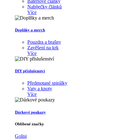
Bateriové články
Nabíječky článků
Více
Doplňky a merch
Pouzdra a brašny
Zavěšení na krk
Více
DIY příslušenství
Předmotané spirálky
Vaty a knoty
Více
Dárkové poukazy
Oblíbené značky
Golisi