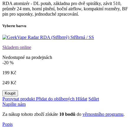
RDA atomizér - DL potah, základna pro dvě spirálky, závit 510,
průměr 24 mm, horní plnění, boční airflow, kompaktní rozměry, BF
pin pro squonky, jednoduché zpracování.
Vyberte barvu
Stříbrná / SS
Skladem online
Nedostupné na prodejnách
-20 %
199 Kč
249 Kč
Koupit
Porovnat produkt
Přidat do oblíbených
Hlídat
Sdílet
Napište nám
Za nákup tohoto zboží získáte
10
bodů
do
věrnostního programu
.
Popis