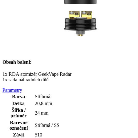
Obsah balení:
1x RDA atomizér GeekVape Radar
1x sada náhradních dílů
Parametry
Barva
Stříbrná
Délka
20.8 mm
Šířka /
24 mm
průměr
Barevné
Stříbrná / SS
označení
Závit
510