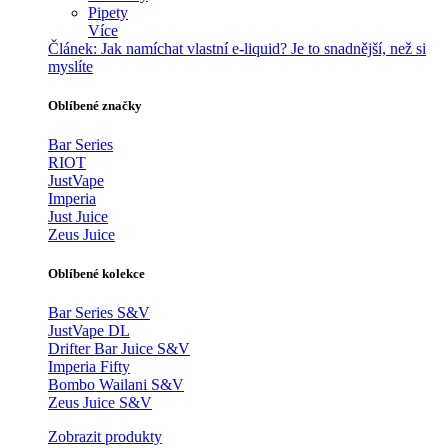
Pipety
Více
Článek:
Jak namíchat vlastní e-liquid? Je to snadnější, než si
myslíte
Oblíbené značky
Bar Series
RIOT
JustVape
Imperia
Just Juice
Zeus Juice
Oblíbené kolekce
Bar Series S&V
JustVape DL
Drifter Bar Juice S&V
Imperia Fifty
Bombo Wailani S&V
Zeus Juice S&V
Zobrazit produkty