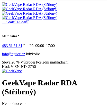
+3 další
+4 další
Máte dotaz?
483 51 51 31
Po–Pá: 09:00–17:00
info@ejuice.cz
kdykoliv
Sleva 20 %
Výprodej
Poslední naskladnění
Kód: V-SN-ND-2756
GeekVape Radar RDA
(Stříbrný)
Neohodnoceno