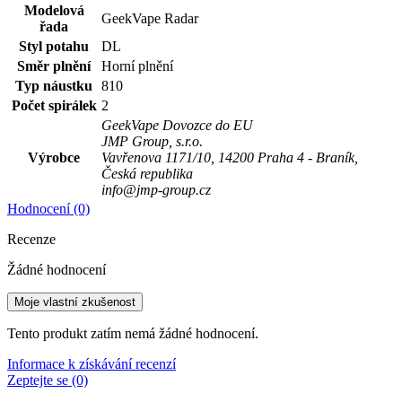
Modelová
GeekVape Radar
řada
Styl potahu
DL
Směr plnění
Horní plnění
Typ náustku
810
Počet spirálek
2
GeekVape
Dovozce do EU
JMP Group, s.r.o.
Výrobce
Vavřenova 1171/10, 14200 Praha 4 - Braník,
Česká republika
info@jmp-group.cz
Hodnocení (0)
Recenze
Žádné hodnocení
Moje vlastní zkušenost
Tento produkt zatím nemá žádné hodnocení.
Informace k získávání recenzí
Zeptejte se (0)