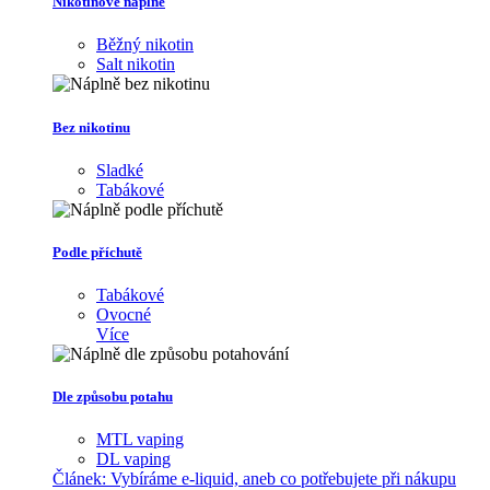
Nikotinové náplně
Běžný nikotin
Salt nikotin
Bez nikotinu
Sladké
Tabákové
Podle příchutě
Tabákové
Ovocné
Více
Dle způsobu potahu
MTL vaping
DL vaping
Článek:
Vybíráme e-liquid, aneb co potřebujete při nákupu