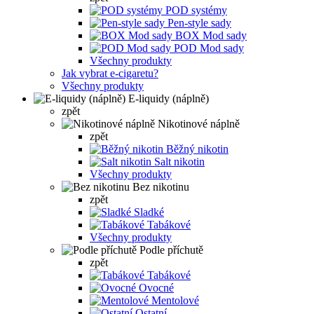
POD systémy
Pen-style sady
BOX Mod sady
POD Mod sady
Všechny produkty
Jak vybrat e-cigaretu?
Všechny produkty
E-liquidy (náplně)
zpět
Nikotinové náplně
zpět
Běžný nikotin
Salt nikotin
Všechny produkty
Bez nikotinu
zpět
Sladké
Tabákové
Všechny produkty
Podle příchutě
zpět
Tabákové
Ovocné
Mentolové
Ostatní