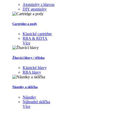
Atomizéry s hlavou
DIY atomizéry
Cartridge a pody
Klasické cartridge
RBA & RDTA
Více
Žhavící hlavy / tělíska
Klasické hlavy
RBA hlavy
Náustky a sklíčka
Náustky
Náhradní sklíčka
Více