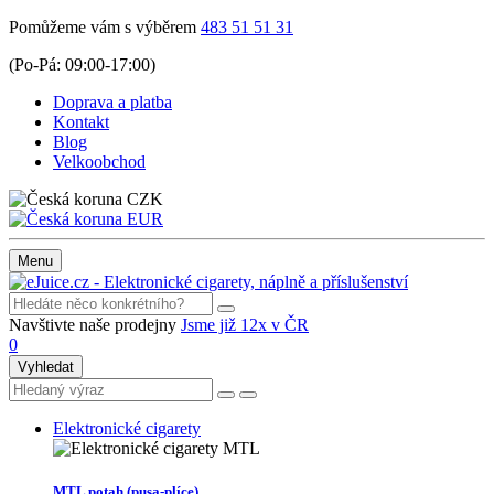
Pomůžeme vám s výběrem
483 51 51 31
(Po-Pá: 09:00-17:00)
Doprava a platba
Kontakt
Blog
Velkoobchod
CZK
EUR
Menu
Navštivte naše prodejny
Jsme již 12x v ČR
0
Vyhledat
Elektronické cigarety
MTL potah (pusa-plíce)