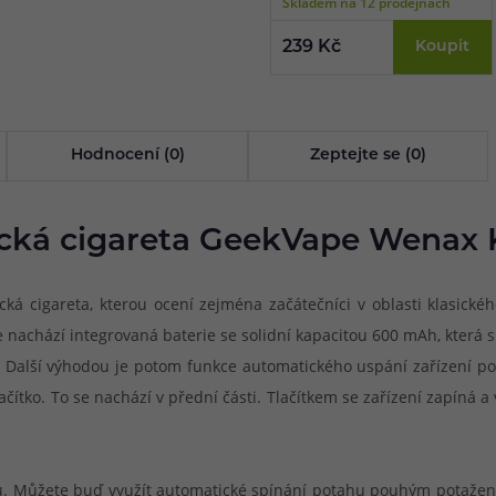
Skladem na 12 prodejnách
239 Kč
Koupit
Hodnocení (0)
Zeptejte se (0)
ická cigareta GeekVape Wenax K
á cigareta, kterou ocení zejména začátečníci v oblasti klasické
 nachází integrovaná baterie se solidní kapacitou 600 mAh, která 
e. Další výhodou je potom funkce automatického uspání zařízení 
ačítko. To se nachází v přední části. Tlačítkem se zařízení zapíná a 
u. Můžete buď využít automatické spínání potahu pouhým potažením