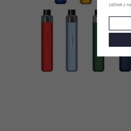
zážitek z n