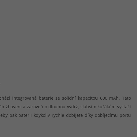
e
chází integrovaná baterie se solidní kapacitou 600 mAh. Tato
běh žhavení a zároveň o dlouhou výdrž, slabším kuřákům vystačí
eby pak baterii kdykoliv rychle dobijete díky dobíjecímu portu