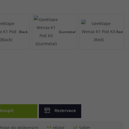
Black
Gunmetal
Red
Koupit
Rezervace
Přidat do oblíbených
Hlídat
Sdílet