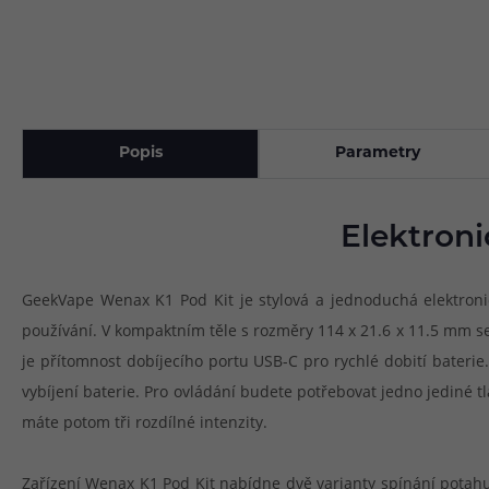
Popis
Parametry
Elektron
GeekVape Wenax K1 Pod Kit je stylová a jednoduchá elektronick
používání. V kompaktním těle s rozměry 114 x 21.6 x 11.5 mm se
je přítomnost dobíjecího portu USB-C pro rychlé dobití bateri
vybíjení baterie. Pro ovládání budete potřebovat jedno jediné tl
máte potom tři rozdílné intenzity.
Zařízení Wenax K1 Pod Kit nabídne dvě varianty spínání potah