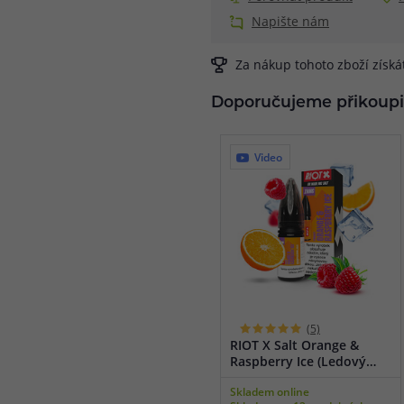
Napište nám
Za nákup tohoto zboží získ
Doporučujeme přikoupi
Video
(5)
RIOT X Salt Orange &
Raspberry Ice (Ledový
pomeranč a malina) 10ml
Skladem online