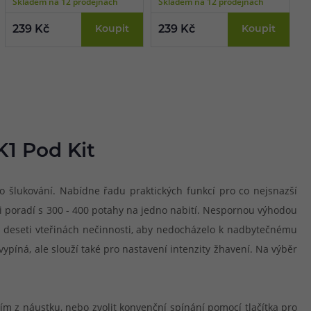
Skladem na 12 prodejnách
Skladem na 12 prodejnách
S
239 Kč
Koupit
239 Kč
Koupit
2
1 Pod Kit
ho šlukování. Nabídne řadu praktických funkcí pro co nejsnazší
si poradí s 300 - 400 potahy na jedno nabití. Nespornou výhodou
po deseti vteřinách nečinnosti, aby nedocházelo k nadbytečnému
vypíná, ale slouží také pro nastavení intenzity žhavení. Na výběr
 z náustku, nebo zvolit konvenční spínání pomocí tlačítka pro