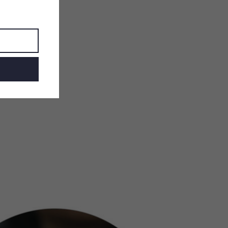
hm
PCTG plast