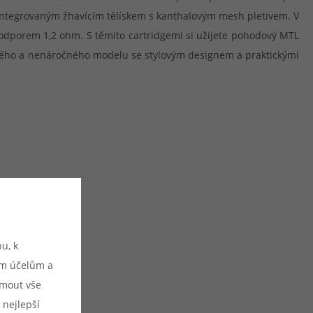
je integrovaným žhavícím tělískem s kanthalovým mesh pletivem. V
odporem 1,2 ohm. S těmito cartridgemi si užijete pohodový MTL
chého a nenáročného modelu se stylovým designem a praktickými
u:
u, k
ým účelům a
ijmout vše
é šlukování)
 nejlepší
tické & manuální