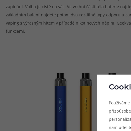
zapínání. Volba je čistě na vás. Ve vrchní části těla baterie n
základním balení najdete potom dva rozdílné typy odporu u ca
vaping s výrazným hitem v případě nikotinových náplní. GeekV
funkcemi.
Cooki
Používáme 
přizpůsobe
personaliz
nám udělít