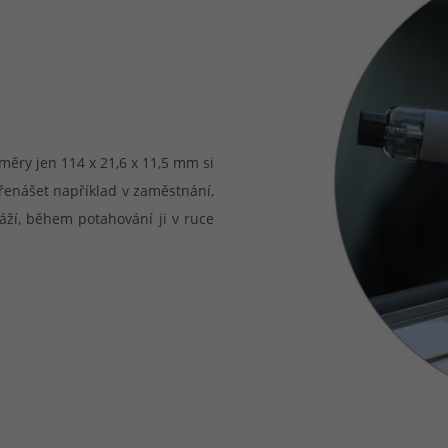
měry jen 114 x 21,6 x 11,5 mm si
řenášet například v zaměstnání,
áží, během potahování ji v ruce