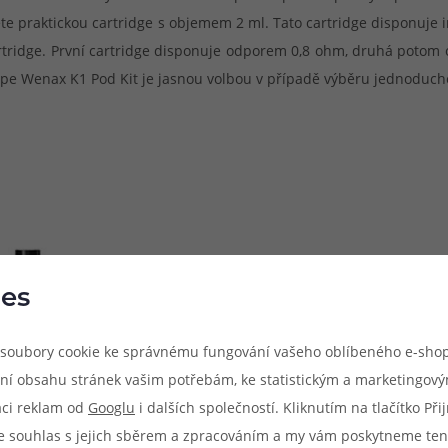
ajdete praktickou cartridge s objemem 2 ml. Tato cartridge disponu
rtridge. První cartridge disponuje odporem 0,8 ohm, druhá potom 
ape Wenax K1 Pod Kit je jasnou volbou v případě výběru jednodu
es
Parametry produkt
soubory cookie ke správnému fungování vašeho oblíbeného e-shop
ní obsahu stránek vašim potřebám, ke statistickým a marketingov
Rozměry: 114 x 21.6 x 11.5 mm
aci reklam od
Googlu
i dalších společností. Kliknutím na tlačítko Př
Způsob potahování: MTL (klasick
e souhlas s jejich sběrem a zpracováním a my vám poskytneme ten
Metody spínání potahu: automa