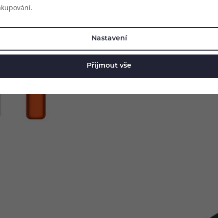
akupování.
Kapacita baterie: 600 mAh
Výstupní výkon: 9 - 16 W
Podporovaný odpor: 0,8 - 1,2 o
Nastavení
Materiál: anodizovaný hliník + 
Objem cartridge: 2 ml
Přijmout vše
Dobíjení: USB-C port (5V)