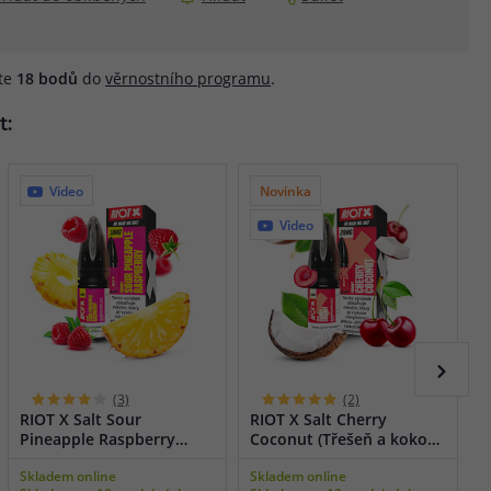
áte
18
bodů
do
věrnostního programu
.
t:
Video
Novinka
Video
(3)
(2)
RIOT X Salt Sour
RIOT X Salt Cherry
R
Pineapple Raspberry
Coconut (Třešeň a kokos)
B
(Ananas a nakyslá malina)
10ml
m
Skladem online
Skladem online
S
10ml
1