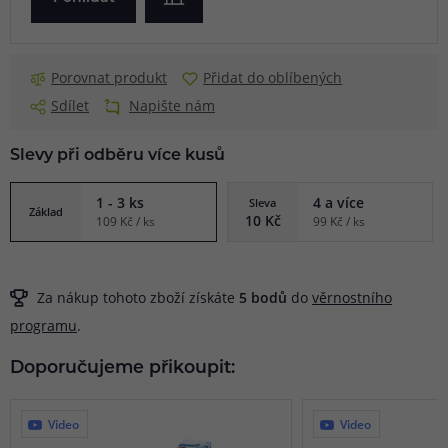
Porovnat produkt
Přidat do oblíbených
Sdílet
Napište nám
Slevy při odběru více kusů
1 - 3 ks
4 a více
Sleva
Základ
10 Kč
109 Kč / ks
99 Kč / ks
Za nákup tohoto zboží získáte
5
bodů
do
věrnostního
programu
.
Doporučujeme přikoupit:
Video
Video