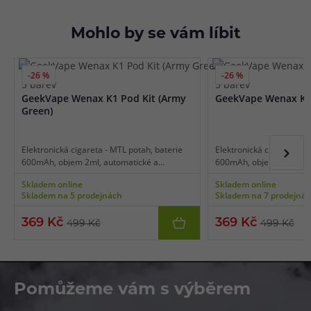
Mohlo by se vám líbit
-26 %
-26 %
5 barev
5 barev
GeekVape Wenax K1 Pod Kit (Army
GeekVape Wenax K1 
Green)
Elektronická cigareta - MTL potah, baterie
Elektronická cigareta - M
600mAh, objem 2ml, automatické a
600mAh, objem 2ml, aut
manuální spínání, automatický výkon 9-16W,
manuální spínání, autom
Skladem online
Skladem online
dobíjení USB-C, tři režimy intenzity, indikace
dobíjení USB-C, tři režimy
Skladem na 5 prodejnách
Skladem na 7 prodejná
stavu baterie.
stavu baterie.
369 Kč
369 Kč
499 Kč
499 Kč
Pomůžeme vám s výběrem