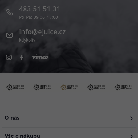
483 51 51 31
Po–Pá: 09:00–17:00
info@ejuice.cz
kdykoliv
O nás
Vše o nákupu