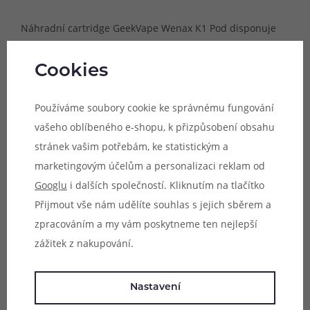
Náhradní cartridge GeekVape Wenax K1 Pod disponuje
základním objemem 2ml. Jedná se o kompletně
vybavenou cartridge disponující integrovaným žhavícím
Cookies
tělískem s moderním kanthalovým mesh pletivem pro
skvělé podání chuti, rychlý náběh žhavení a optimální
Používáme soubory cookie ke správnému fungování
produkci páry. Cartridge lze použít jak se standardními
vašeho oblíbeného e-shopu, k přizpůsobení obsahu
nikotinovými a beznikotinovými náplněmi s poměrem
stránek vašim potřebám, ke statistickým a
PG50/VG50, tak také s náplněmi s nikotinovou solí.
marketingovým účelům a personalizaci reklam od
Googlu
i dalších společností. Kliknutím na tlačítko
Kompatibilní zařízení:
Přijmout vše nám udělíte souhlas s jejich sběrem a
- GeekVape Wenax K1 Pod Kit
zpracováním a my vám poskytneme ten nejlepší
- GeekVape Wenax K1 SE Pod Kit
zážitek z nakupování.
- GeekVape Wenax K2 Pod Kit
Nastavení