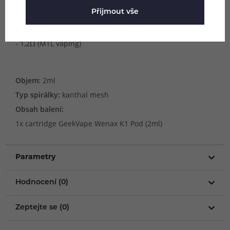
Dostupné odpory a styly potahování:
Přijmout vše
- 0,8Ω (MTL vaping)
- 1,0Ω (MTL vaping)
- 1,2Ω (MTL vaping)
Objem:
2ml
Typ spirálky:
kanthal mesh
Obsah balení:
1x cartridge GeekVape Wenax K1 Pod (2ml)
Parametry
Hodnocení (0)
Zeptejte se (0)