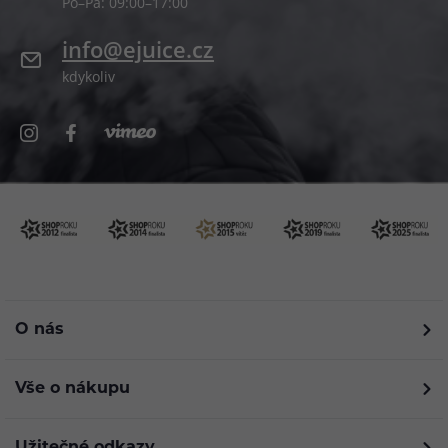
Po–Pá: 09:00–17:00
info@ejuice.cz
kdykoliv
O nás
Vše o nákupu