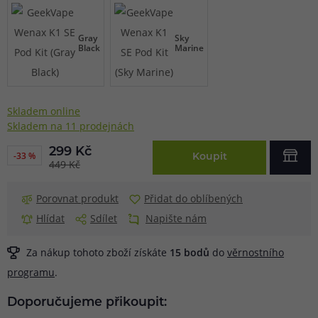
Gray
Sky
Black
Marine
Skladem online
Skladem na 11 prodejnách
299 Kč
-33 %
Koupit
449 Kč
Porovnat produkt
Přidat do oblíbených
Hlídat
Sdílet
Napište nám
Za nákup tohoto zboží získáte
15
bodů
do
věrnostního
programu
.
Doporučujeme přikoupit: