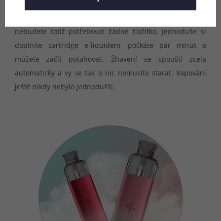
Ovládání celé e-cigarety je nesmírně snadné a komfortní,
nebudete totiž potřebovat žádné tlačítko. Jednoduše si
doplníte cartridge e-liquidem, počkáte pár minut a
můžete začít potahovat. Žhavení se spouští zcela
automaticky a vy se tak o nic nemusíte starat. Vapování
ještě nikdy nebylo jednodušší.