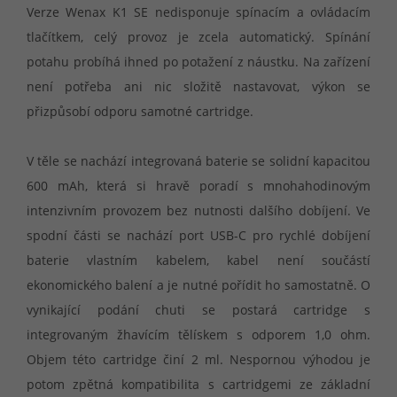
Verze Wenax K1 SE nedisponuje spínacím a ovládacím
tlačítkem, celý provoz je zcela automatický. Spínání
potahu probíhá ihned po potažení z náustku. Na zařízení
není potřeba ani nic složitě nastavovat, výkon se
přizpůsobí odporu samotné cartridge.
V těle se nachází integrovaná baterie se solidní kapacitou
600 mAh, která si hravě poradí s mnohahodinovým
intenzivním provozem bez nutnosti dalšího dobíjení. Ve
spodní části se nachází port USB-C pro rychlé dobíjení
baterie vlastním kabelem, kabel není součástí
ekonomického balení a je nutné pořídit ho samostatně. O
vynikající podání chuti se postará cartridge s
integrovaným žhavícím tělískem s odporem 1,0 ohm.
Objem této cartridge činí 2 ml. Nespornou výhodou je
potom zpětná kompatibilita s cartridgemi ze základní