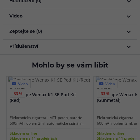
Hodnocení (0)
Video
Zeptejte se (0)
Příslušenství
Mohlo by se vám líbit
Video
Video
8 barev
8 barev
-33 %
-33 %
GeekVape Wenax K1 SE Pod Kit
GeekVape Wenax K1 
(Red)
(Gunmetal)
Elektronická cigareta - MTL potah, baterie
Elektronická cigareta - M
600mAh, objem 2ml, automatické spínání,
600mAh, objem 2ml, auto
automatický výkon 9-16W, dobíjení USB-C,
automatický výkon 9-16W
Skladem online
Skladem online
hmotnost jen 32g.
hmotnost jen 32g.
Skladem na 11 prodejnách
Skladem na 11 prodejn