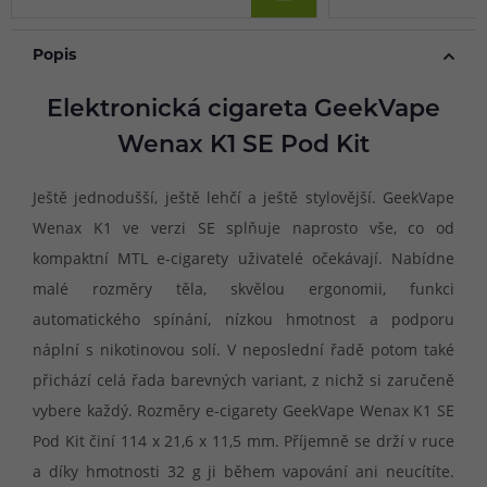
Popis
Elektronická cigareta GeekVape
Wenax K1 SE Pod Kit
Ještě jednodušší, ještě lehčí a ještě stylovější. GeekVape
Wenax K1 ve verzi SE splňuje naprosto vše, co od
kompaktní MTL e-cigarety uživatelé očekávají. Nabídne
malé rozměry těla, skvělou ergonomii, funkci
automatického spínání, nízkou hmotnost a podporu
náplní s nikotinovou solí. V neposlední řadě potom také
přichází celá řada barevných variant, z nichž si zaručeně
vybere každý. Rozměry e-cigarety GeekVape Wenax K1 SE
Pod Kit činí 114 x 21,6 x 11,5 mm. Příjemně se drží v ruce
a díky hmotnosti 32 g ji během vapování ani neucítíte.