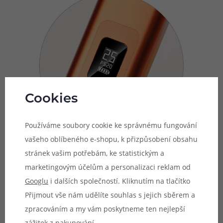
Cookies
Používáme soubory cookie ke správnému fungování
vašeho oblíbeného e-shopu, k přizpůsobení obsahu
stránek vašim potřebám, ke statistickým a
marketingovým účelům a personalizaci reklam od
Pohodlné ovládání
Googlu
i dalších společností. Kliknutím na tlačítko
Přijmout vše nám udělíte souhlas s jejich sběrem a
V přední části se nachází přehledný displej a velké
zpracováním a my vám poskytneme ten nejlepší
spínací tlačítko, které plní celou řadu úloh. Pomocí
zážitek z nakupování.