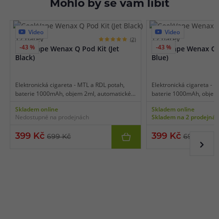
Mohlo by se vám líbit
Video
Video
12 barev
12 barev
(2)
-43 %
-43 %
GeekVape Wenax Q Pod Kit (Jet
GeekVape Wenax Q P
Black)
Blue)
Elektronická cigareta - MTL a RDL potah,
Elektronická cigareta - 
baterie 1000mAh, objem 2ml, automatické
baterie 1000mAh, objem
a manuální spínání, výkon 5 - 25 W, dobíjení
a manuální spínání, výkon
Skladem online
Skladem online
USB-C, inteligentní detekce odporu,
USB-C, inteligentní dete
Nedostupné na prodejnách
Skladem na 2 prodejná
regulace air-flow, kompatibilní s platformou
regulace air-flow, kompat
Q Pod Series, pohodlné ovládání,
Q Pod Series, pohodlné o
399 Kč
399 Kč
699 Kč
699 Kč
bezpečnostní zámek, snadné horní plnění.
bezpečnostní zámek, sna