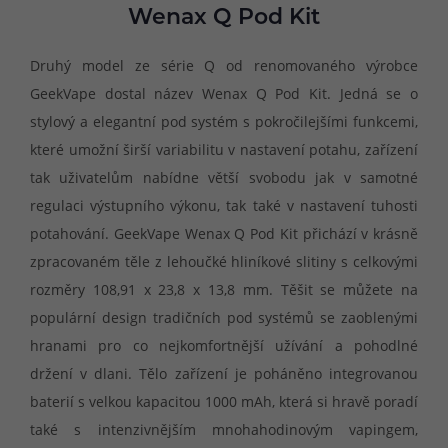
Wenax Q Pod Kit
Druhý model ze série Q od renomovaného výrobce
GeekVape dostal název Wenax Q Pod Kit. Jedná se o
stylový a elegantní pod systém s pokročilejšími funkcemi,
které umožní širší variabilitu v nastavení potahu, zařízení
tak uživatelům nabídne větší svobodu jak v samotné
regulaci výstupního výkonu, tak také v nastavení tuhosti
potahování. GeekVape Wenax Q Pod Kit přichází v krásně
zpracovaném těle z lehoučké hliníkové slitiny s celkovými
rozměry 108,91 x 23,8 x 13,8 mm. Těšit se můžete na
populární design tradičních pod systémů se zaoblenými
hranami pro co nejkomfortnější užívání a pohodlné
držení v dlani. Tělo zařízení je poháněno integrovanou
baterií s velkou kapacitou 1000 mAh, která si hravě poradí
také s intenzivnějším mnohahodinovým vapingem,