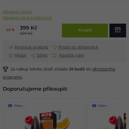
Skladem online
Skladem na 4 prodejnách
399 Kč
-43 %
Koupit
699 Kč
Porovnat produkt
Přidat do oblíbených
Hlídat
Sdílet
Napište nám
Za nákup tohoto zboží získáte
20
bodů
do
věrnostního
programu
.
Doporučujeme přikoupit:
Video
Video