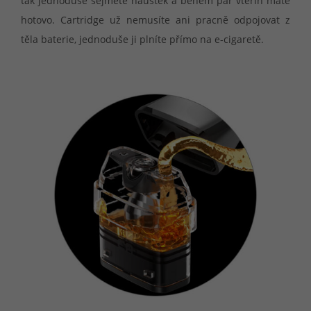
tak jednoduše sejmete náustek a během pár vteřin máte
hotovo. Cartridge už nemusíte ani pracně odpojovat z
těla baterie, jednoduše ji plníte přímo na e-cigaretě.