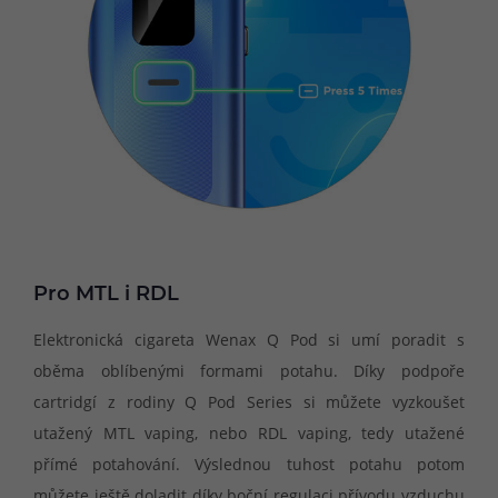
Pro MTL i RDL
Elektronická cigareta Wenax Q Pod si umí poradit s
oběma oblíbenými formami potahu. Díky podpoře
cartridgí z rodiny Q Pod Series si můžete vyzkoušet
utažený MTL vaping, nebo RDL vaping, tedy utažené
přímé potahování. Výslednou tuhost potahu potom
můžete ještě doladit díky boční regulaci přívodu vzduchu