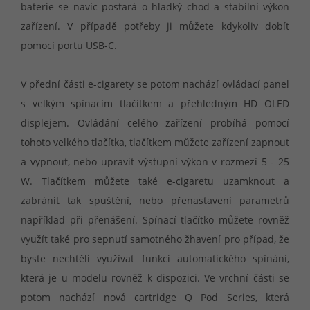
baterie se navíc postará o hladký chod a stabilní výkon
zařízení. V případě potřeby ji můžete kdykoliv dobít
pomocí portu USB-C.
V přední části e-cigarety se potom nachází ovládací panel
s velkým spínacím tlačítkem a přehledným HD OLED
displejem. Ovládání celého zařízení probíhá pomocí
tohoto velkého tlačítka, tlačítkem můžete zařízení zapnout
a vypnout, nebo upravit výstupní výkon v rozmezí 5 - 25
W. Tlačítkem můžete také e-cigaretu uzamknout a
zabránit tak spuštění, nebo přenastavení parametrů
například při přenášení. Spínací tlačítko můžete rovněž
využít také pro sepnutí samotného žhavení pro případ, že
byste nechtěli využívat funkci automatického spínání,
která je u modelu rovněž k dispozici. Ve vrchní části se
potom nachází nová cartridge Q Pod Series, která