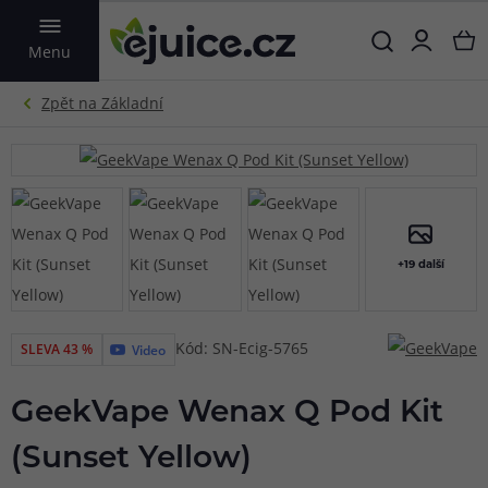
VYHLEDAT
Menu
+19 další
Kód: SN-Ecig-5765
SLEVA 43 %
Video
GeekVape Wenax Q Pod Kit
(Sunset Yellow)