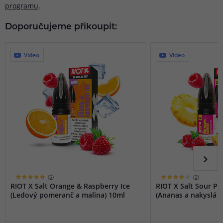
programu
.
Doporučujeme přikoupit:
Video
Video
(5)
(3)
RIOT X Salt Orange & Raspberry Ice
RIOT X Salt Sour P
(Ledový pomeranč a malina) 10ml
(Ananas a nakyslá m