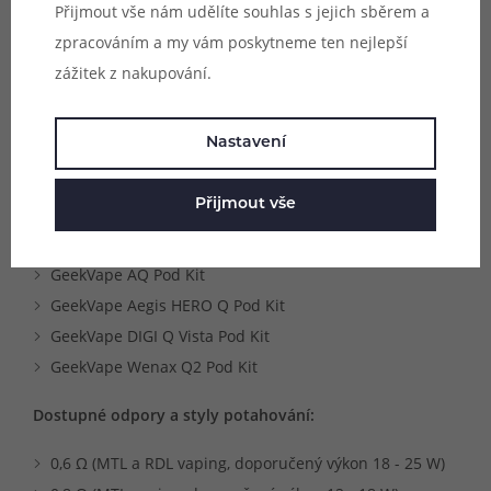
Přijmout vše nám udělíte souhlas s jejich sběrem a
Kompatibilní zařízení:
zpracováním a my vám poskytneme ten nejlepší
GeekVape Sonder Q Pod Kit
zážitek z nakupování.
GeekVape Sonder Q 2 Pod Kit
GeekVape Sonder Q Lite Pod Kit
Nastavení
GeekVape Wenax Q Pod Kit
GeekVape Wenax Q Mini Pod Kit
Přijmout vše
GeekVape Wenax Q Pro Pod Kit
GeekVape Wenax Q Ultra Pod Kit
GeekVape AQ Pod Kit
GeekVape Aegis HERO Q Pod Kit
GeekVape DIGI Q Vista Pod Kit
GeekVape Wenax Q2 Pod Kit
Dostupné odpory a styly potahování:
0,6 Ω (MTL a RDL vaping, doporučený výkon 18 - 25 W)