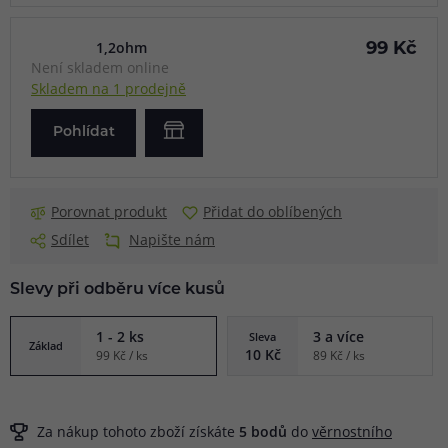
1,2ohm
99 Kč
Není skladem online
Skladem na 1 prodejně
Pohlídat
Porovnat produkt
Přidat do oblíbených
Sdílet
Napište nám
Slevy při odběru více kusů
1 - 2 ks
3 a více
Sleva
Základ
10 Kč
99 Kč / ks
89 Kč / ks
Za nákup tohoto zboží získáte
5
bodů
do
věrnostního