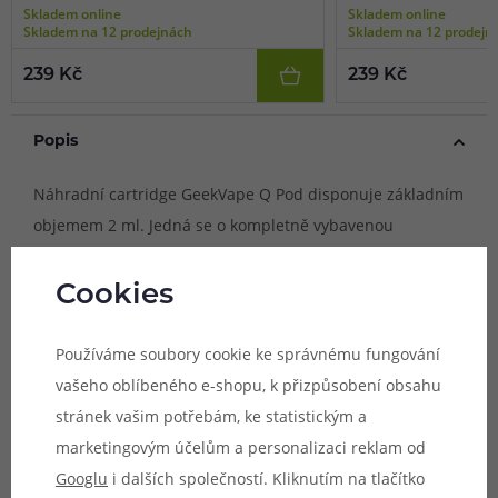
Skladem online
Skladem online
Skladem na 12 prodejnách
Skladem na 12 prodejn
239 Kč
239 Kč
Popis
Náhradní cartridge GeekVape Q Pod disponuje základním
objemem 2 ml. Jedná se o kompletně vybavenou
cartridge disponující integrovanou žhavící hlavou s
moderním mesh pletivem pro skvělé podání chuti, rychlý
Cookies
náběh žhavení a optimální produkci páry. Cartridge lze
použít jak se standardními nikotinovými a
Používáme soubory cookie ke správnému fungování
beznikotinovými náplněmi s poměrem PG50/VG50, tak
vašeho oblíbeného e-shopu, k přizpůsobení obsahu
také s náplněmi s nikotinovou solí.
stránek vašim potřebám, ke statistickým a
marketingovým účelům a personalizaci reklam od
Googlu
i dalších společností. Kliknutím na tlačítko