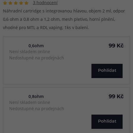
3 hodnocení
Náhradní cartridge s integrovanou hlavou, objem 2 ml, odpor
0,6 ohm a 0,8 ohm a 1,2 ohm, mesh pletivo, horní plnění,
vhodné pro MTL a RDL vaping, 1ks v balení.
0,6ohm
99 Kč
Není skladem online
Nedostupné na prodejnách
Pohlídat
0,8ohm
99 Kč
Není skladem online
Nedostupné na prodejnách
Pohlídat