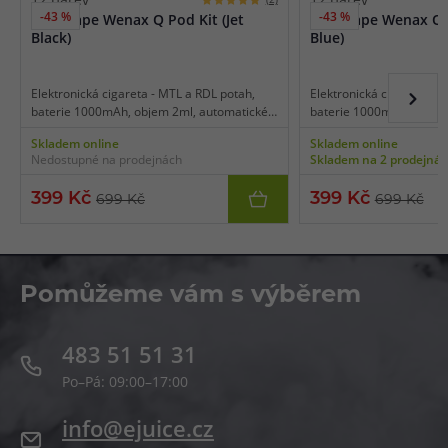
-43 %
-43 %
GeekVape Wenax Q Pod Kit (Jet
GeekVape Wenax Q P
Black)
Blue)
Elektronická cigareta - MTL a RDL potah,
Elektronická cigareta - 
baterie 1000mAh, objem 2ml, automatické
baterie 1000mAh, objem
a manuální spínání, výkon 5 - 25 W, dobíjení
a manuální spínání, výkon
Skladem online
Skladem online
USB-C, inteligentní detekce odporu,
USB-C, inteligentní dete
Nedostupné na prodejnách
Skladem na 2 prodejná
regulace air-flow, kompatibilní s platformou
regulace air-flow, kompat
Q Pod Series, pohodlné ovládání,
Q Pod Series, pohodlné o
399 Kč
399 Kč
699 Kč
699 Kč
bezpečnostní zámek, snadné horní plnění.
bezpečnostní zámek, sna
Pomůžeme vám s výběrem
483 51 51 31
Po–Pá: 09:00–17:00
info@ejuice.cz