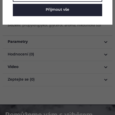
Přijmout vše
Objem lahvičky:
10 ml
Složení:
propylenglykol, glycerol, aroma, nikotinová sůl
Parametry
Hodnocení (0)
Video
Zeptejte se (0)