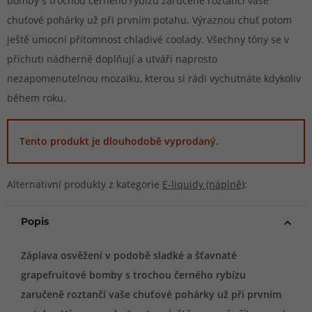
bomby s trochou černého rybízu zaručeně roztančí vaše
chuťové pohárky už při prvním potahu. Výraznou chuť potom
ještě umocní přítomnost chladivé coolady. Všechny tóny se v
příchuti nádherně doplňují a utváří naprosto
nezapomenutelnou mozaiku, kterou si rádi vychutnáte kdykoliv
během roku.
Tento produkt je dlouhodobě vyprodaný.
Alternativní produkty z kategorie
E-liquidy (náplně)
:
Popis
Záplava osvěžení v podobě sladké a šťavnaté
grapefruitové bomby s trochou černého rybízu
zaručeně roztančí vaše chuťové pohárky už při prvním