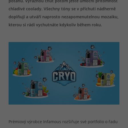
potahu. Výraznou chuť potom ještě umocní přítomnost
chladivé coolady. Všechny tóny se v příchuti nádherně
doplňují a utváří naprosto nezapomenutelnou mozaiku,
kterou si rádi vychutnáte kdykoliv během roku.
Prémiový výrobce Infamous rozšiřuje své portfolio o řadu