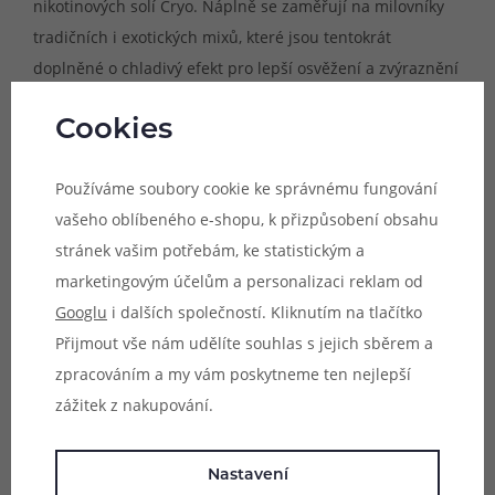
nikotinových solí Cryo. Náplně se zaměřují na milovníky
tradičních i exotických mixů, které jsou tentokrát
doplněné o chladivý efekt pro lepší osvěžení a zvýraznění
celkového požitku. Díky pečlivě zvolenému poměru všech
Cookies
použitých surovin jsou tyto směsi příjemně vyvážené a
mimořádně delikátní.
Používáme soubory cookie ke správnému fungování
E-liquidy Infamous pochází z Chorvatska a byly navrženy
vašeho oblíbeného e-shopu, k přizpůsobení obsahu
předními vapery, kteří se s vámi nyní podělí o tento
stránek vašim potřebám, ke statistickým a
mimořádný chuťový zážitek. Všechny příchutě prochází
marketingovým účelům a personalizaci reklam od
přísnými výstupními kontrolami pro uvedení na trh a jsou
Googlu
i dalších společností. Kliknutím na tlačítko
mnohokrát testovány, aby bylo dosaženo skutečně
Přijmout vše nám udělíte souhlas s jejich sběrem a
jedinečně vyladěné chuti každé příchutě z této okouzlující
zpracováním a my vám poskytneme ten nejlepší
řady. E-liquidy jsou dodávány v lahvičkách o objemu 10
zážitek z nakupování.
ml s obsahem nikotinu 20 mg a disponují praktickým
kapátkem pro snadné plnění atomizéru.
Nastavení