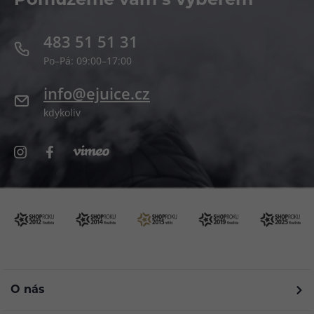
Pomůžeme vám s výběrem
483 51 51 31
Po–Pá: 09:00–17:00
info@ejuice.cz
kdykoliv
O nás