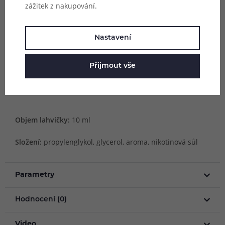
přísnými výstupními kontrolami pro uvedení na trh a jsou
zážitek z nakupování.
mnohokrát testovány, aby bylo dosaženo skutečně
jedinečně vyladěné chuti každé příchutě z této okouzlující
Nastavení
řady. E-liquidy jsou dodávány v lahvičkách o objemu 10
ml s obsahem nikotinu 20 mg a disponují praktickým
Přijmout vše
kapátkem pro snadné plnění atomizéru.
Objem lahvičky:
10 ml
Složení:
propylenglykol, glycerol, aroma, nikotinová sůl
Parametry
Hodnocení (0)
Video