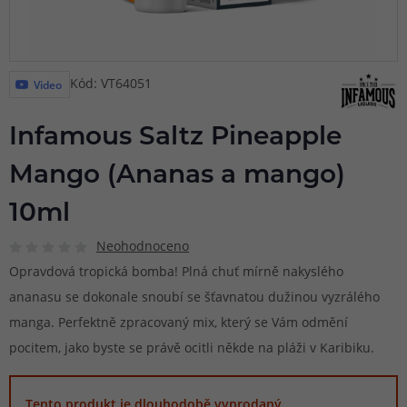
Kód: VT64051
Video
Infamous Saltz Pineapple
Mango (Ananas a mango)
10ml
Neohodnoceno
Opravdová tropická bomba! Plná chuť mírně nakyslého
ananasu se dokonale snoubí se šťavnatou dužinou vyzrálého
manga. Perfektně zpracovaný mix, který se Vám odmění
pocitem, jako byste se právě ocitli někde na pláži v Karibiku.
Tento produkt je dlouhodobě vyprodaný.