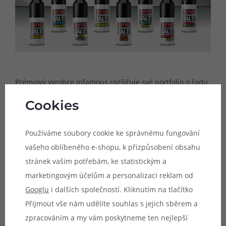
Prémiový výrobce Infamous rozšiřuje své portfolio o řadu
hotových náplní s nikotinovou solí. Náplně se zaměřují na
Cookies
milovníky tradičních i exotických mixů, u kterých si
výrobce dal záležet zejména na autentičnosti a chuťové
Používáme soubory cookie ke správnému fungování
výraznosti jednotlivých složek. Díky pečlivě zvolenému
vašeho oblíbeného e-shopu, k přizpůsobení obsahu
poměru všech použitých surovin jsou tyto směsi příjemně
stránek vašim potřebám, ke statistickým a
vyvážené a mimořádně delikátní.
marketingovým účelům a personalizaci reklam od
E-liquidy Infamous pochází z Chorvatska a byly navrženy
Googlu
i dalších společností. Kliknutím na tlačítko
předními vapery, kteří se s vámi nyní podělí o tento
Přijmout vše nám udělíte souhlas s jejich sběrem a
mimořádný chuťový zážitek. Všechny příchutě prochází
zpracováním a my vám poskytneme ten nejlepší