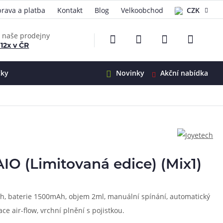
rava a platba
Kontakt
Blog
Velkoobchod
CZK
EUR
e naše prodejny
 12x v ČR
čky
Novinky
Akční nabídka
e
i-Ohm
illa
 Alpha
4
G5
 S&V
IO (Limitovaná edice) (Mix1)
 V2
00 Pro
Mini
S&V
tah, baterie 1500mAh, objem 2ml, manuální spínání, automatický
220
 3v1
45
ce air-flow, vrchní plnění s pojistkou.
Zobrazit produkty
Zobrazit produkty
Zobrazit produkty
Zobrazit produkty
Zobrazit produkty
Zobrazit produkty