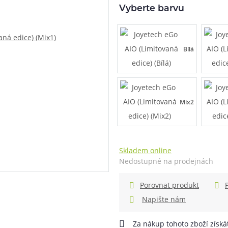
Vyberte barvu
při nákupu vědět
m, podle čeho se rozhodnout
nější, než si myslíte
Bílá
Mix2
Skladem online
Nedostupné na prodejnách
Porovnat produkt
info@ejuice.cz
Napište nám
kdykoliv
Za nákup tohoto zboží získ