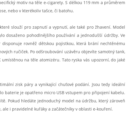
pecifický motiv na těle e-cigarety. S délkou 119 mm a průměrem
e, nebo v kterékoliv tašce, či batohu.
které slouží pro zapnutí a vypnutí, ale také pro žhavení. Model
bylo dosaženo pohodlnějšího používání a jednodušší údržby. Ve
ěr disponuje rovněž dětskou pojistkou, která brání nechtěnému
inových ručiček. Po odšroubování uzávěru objevíte samotný tank,
X umístěnou na těle atomizéru. Tato ryska vás upozorní, do jaké
mální zisk páry a vynikající chuťové podání. Jsou tedy ideální
lo baterie je opatřeno micro USB vstupem pro připojení kabelu.
sítě. Pokud hledáte jednoduchý model na údržbu, který zároveň
le i pravidelné kuřáky a začátečníky v oblasti e-kouření.