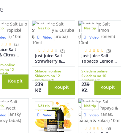
t:
tip
Náš tip
Náš tip
ideo
Video
Video
(2)
uice Salt
(3)
(3)
& Citrus
Just Juice Salt
Just Juice Salt
ické lulo &
Strawberry &
Tobacco Lemon
em online
n) 10ml
Curuba (Jahoda &
(Tabák s
em na 12
Skladem online
Skladem online
curuba) 10ml
citronem) 10ml
jnách
Skladem na 12
Skladem na 10
prodejnách
prodejnách
Koupit
239
239
Koupit
Koupit
Kč
Kč
tip
Náš tip
Náš tip
ideo
Video
Video
(3)