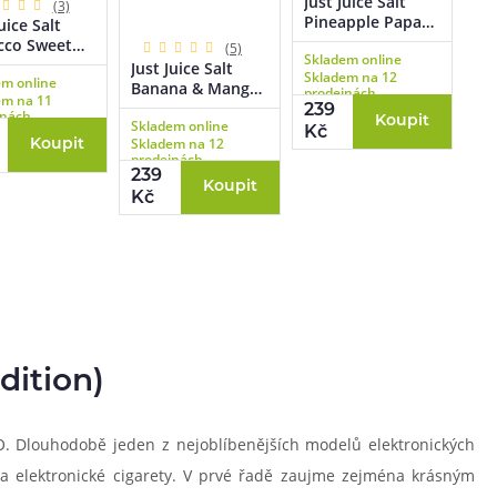
Just Juice Salt
(3)
Pineapple Papaya
uice Salt
& Coconut
cco Sweet
(5)
Skladem online
(Ananas, papája &
n (Kubánský
Just Juice Salt
Skladem na 12
kokos) 10ml
em online
níkový
Banana & Mango
prodejnách
em na 11
) 10ml
(Banán & mango)
239
jnách
Koupit
Skladem online
10ml
Kč
Skladem na 12
Koupit
prodejnách
239
Koupit
Kč
dition)
IO. Dlouhodobě jeden z nejoblíbenějších modelů elektronických
na elektronické cigarety. V prvé řadě zaujme zejména krásným