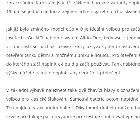
zpracováním. K dostání jsou tři základní barevné varianty dop
19 mm se jedná o jednu z nejmenších e-cigaret na trhu, skvěle t
Jak již bylo zmíněno, model eGo AIO je ideální volbou pro začá
Joyetech eGo AIO nabídne systém All-in-One, tedy vše v jedno
vrchní části se nachází uzávěr, který ukrývá systém nastaven
otevření tanku dětmi a možnému úniku e-liquidu. Pro otevření s
do kterého stačí naplnit e-liquid a začít používat. Tank nabíd
výšky můžete e-liquid doplnit, aby nedošlo k přetečení.
V základní výbavě naleznete také dvě žhavící hlavy s označení
volbou pro klasické šlukování. Samotná baterie potom nabídne 
Ten najdete v základním balení. Díky tomuto kabelu můžete ba
skvěle produkuje páru a výborně prokresluje chuť, neváhejte ani