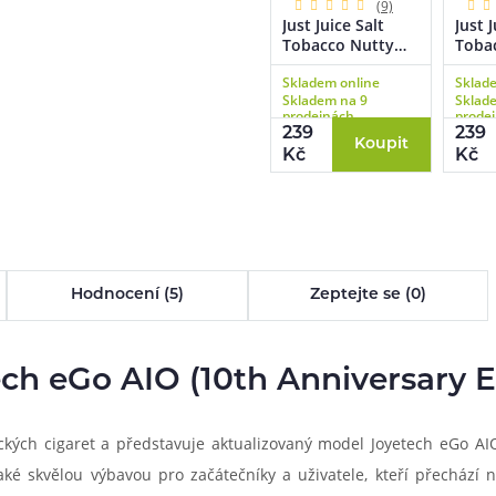
(9)
Just Juice Salt
Just J
Tobacco Nutty
Toba
Caramel
Cuba
Skladem online
Sklad
(Oříškový tabák s
dout
Skladem na 9
Sklad
karamelem) 10ml
tabák
prodejnách
prode
239
239
Koupit
Kč
Kč
Hodnocení (5)
Zeptejte se (0)
ch eGo AIO (10th Anniversary E
ických cigaret a představuje aktualizovaný model Joyetech eGo A
é skvělou výbavou pro začátečníky a uživatele, kteří přechází 