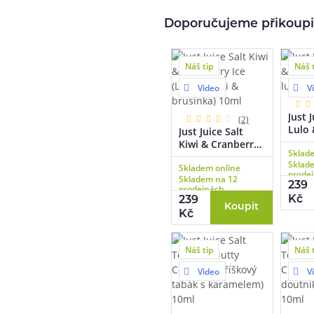
Doporučujeme přikoupi
Náš tip
Náš 
Video
V
Just J
(2)
Lulo 
Just Juice Salt
(Trop
Kiwi & Cranberry
Sklad
citro
Ice (Ledové kiwi &
Sklad
Skladem online
brusinka) 10ml
prode
Skladem na 12
239
prodejnách
Kč
239
Koupit
Kč
Náš tip
Náš 
Video
V