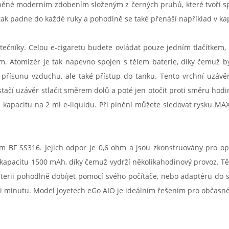
lněné moderním zdobením složeným z černých pruhů, které tvoří s
ak padne do každé ruky a pohodlně se také přenáší například v kaps
tečníky. Celou e-cigaretu budete ovládat pouze jedním tlačítkem, 
m. Atomizér je tak napevno spojen s tělem baterie, díky čemuž 
í přísunu vzduchu, ale také přístup do tanku. Tento vrchní uzáv
tačí uzávěr stlačit směrem dolů a poté jen otočit proti směru hod
ne kapacitu na 2 ml e-liquidu. Při plnění můžete sledovat rysku MA
m BF SS316. Jejich odpor je 0,6 ohm a jsou zkonstruovány pro opti
kapacitu 1500 mAh, díky čemuž vydrží několikahodinový provoz. Tě
terii pohodlně dobíjet pomocí svého počítače, nebo adaptéru do 
 minutu. Model Joyetech eGo AIO je ideálním řešením pro občasné, a