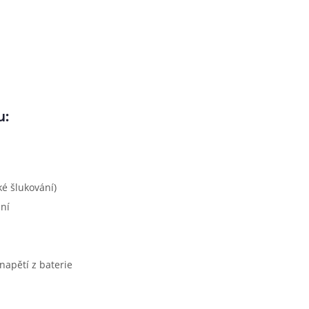
u:
é šlukování)
ní
napětí z baterie