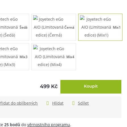
Šedá
Černá
Mix1
Mix3
Mix4
499 Kč
Koupit
Přidat do oblíbených
Hlídat
Sdílet
áte
25
bodů
do
věrnostního programu
.