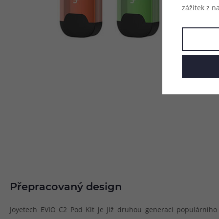
zážitek z n
Přepracovaný design
Joyetech EVIO C2 Pod Kit je již druhou generací populárníh