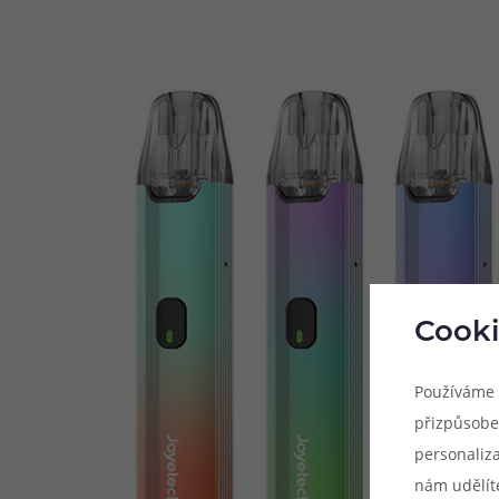
Cooki
Používáme 
přizpůsobe
personaliz
nám udělít