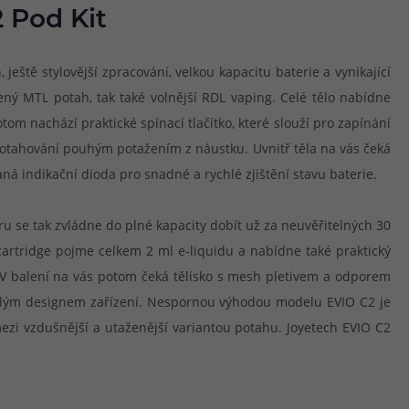
 Pod Kit
tě stylovější zpracování, velkou kapacitu baterie a vynikající
ný MTL potah, tak také volnější RDL vaping. Celé tělo nabídne
tom nachází praktické spínací tlačítko, které slouží pro zapínání
potahování pouhým potažením z náustku. Uvnitř těla na vás čeká
ná indikační dioda pro snadné a rychlé zjištění stavu baterie.
ru se tak zvládne do plné kapacity dobít už za neuvěřitelných 30
cartridge pojme celkem 2 ml e-liquidu a nabídne také praktický
. V balení na vás potom čeká tělísko s mesh pletivem a odporem
 a celým designem zařízení. Nespornou výhodou modelu EVIO C2 je
zi vzdušnější a utaženější variantou potahu. Joyetech EVIO C2