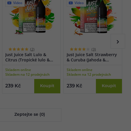
Video
Video
(2)
(3)
Just Juice Salt Lulo &
Just Juice Salt Strawberry
J
Citrus (Tropické lulo &
& Curuba (Jahoda &
L
citron) 10ml
curuba) 10ml
1
Skladem online
Skladem online
S
Skladem na 12 prodejnách
Skladem na 12 prodejnách
S
239 Kč
Koupit
239 Kč
Koupit
2
Zeptejte se (0)