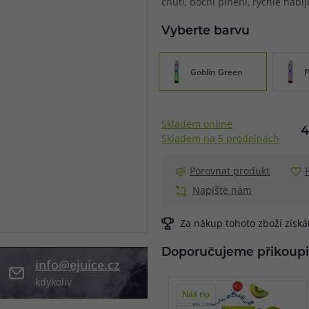
chuti, boční plnění, rychlé nabíj
při nákupu vědět
Vyberte barvu
m, podle čeho se rozhodnout
nější, než si myslíte
Goblin Green
P
Skladem online
4
Skladem na 5 prodejnách
Porovnat produkt
Napište nám
Za nákup tohoto zboží získ
Doporučujeme přikoupi
info@ejuice.cz
kdykoliv
Náš tip