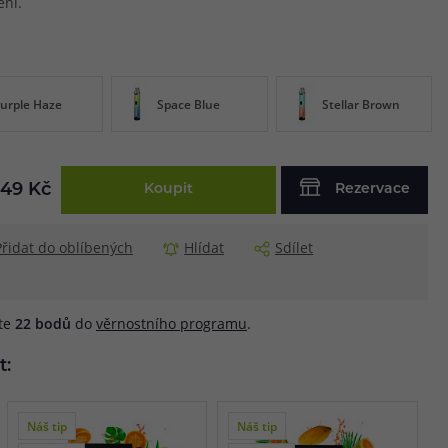
ení.
urple Haze
Space Blue
Stellar Brown
49 Kč
Koupit
Rezervace
Přidat do oblíbených
Hlídat
Sdílet
áte
22
bodů
do
věrnostního programu
.
t:
Náš tip
Náš tip