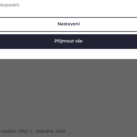
akupování.
Nastavení
Přijmout vše
o modelu EVIO C. Nabídne ještě