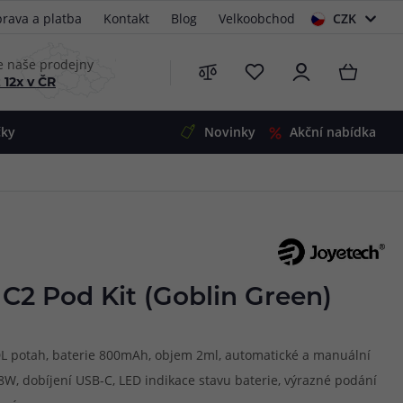
rava a platba
Kontakt
Blog
Velkoobchod
CZK
EUR
e naše prodejny
 12x v ČR
čky
Novinky
Akční nabídka
e
i-Ohm
illa
 Alpha
4
G5
 S&V
C2 Pod Kit (Goblin Green)
 V2
00 Pro
Mini
S&V
RDL potah, baterie 800mAh, objem 2ml, automatické a manuální
220
 3v1
45
8W, dobíjení USB-C, LED indikace stavu baterie, výrazné podání
Zobrazit produkty
Zobrazit produkty
Zobrazit produkty
Zobrazit produkty
Zobrazit produkty
Zobrazit produkty