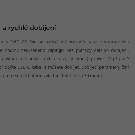
 a rychlé dobíjení
arety EVIO C2 Pod se ukrývá integrovaná baterie s obrovskou
 hodiny nerušeného vapingu bez potřeby dalšího dobíjení.
ž postará o hladký chod a bezproblémový provoz. V případě
řipojíte USB-C kabel a můžete dobíjet. Dobíjecí parametry činí
daptéru se tak baterie zvládne dobít už za 30 minut.