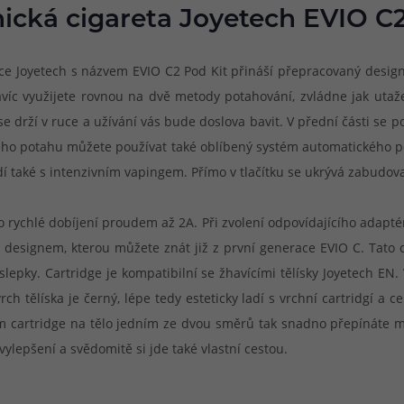
nická cigareta Joyetech EVIO C2
oyetech s názvem EVIO C2 Pod Kit přináší přepracovaný design, ješ
íc využijete rovnou na dvě metody potahování, zvládne jak utaže
drží v ruce a užívání vás bude doslova bavit. V přední části se po
ného potahu můžete používat také oblíbený systém automatického 
dí také s intenzivním vapingem. Přímo v tlačítku se ukrývá zabudova
 rychlé dobíjení proudem až 2A. Při zvolení odpovídajícího adapté
 designem, kterou můžete znát již z první generace EVIO C. Tato 
epky. Cartridge je kompatibilní se žhavícími tělísky Joyetech EN
ch tělíska je černý, lépe tedy esteticky ladí s vrchní cartridgí
cartridge na tělo jedním ze dvou směrů tak snadno přepínáte me
lepšení a svědomitě si jde také vlastní cestou.