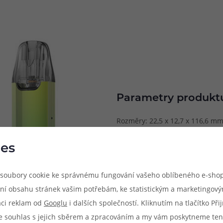
Parametry produkt
Rozměry: 22,5 x 12,7 x 116,6 m
Kapacita baterie: 800 mAh
es
Způsob potahování: MTL (klasick
Metody spínání potahu: manuál
soubory cookie ke správnému fungování vašeho oblíbeného e-shop
Výstupní výkon: max 18 W
ní obsahu stránek vašim potřebám, ke statistickým a marketingov
Objem cartridge: 2 ml
aci reklam od
Googlu
i dalších společností. Kliknutím na tlačítko Př
Dobíjení: USB-C port (5V / 2A)
e souhlas s jejich sběrem a zpracováním a my vám poskytneme ten