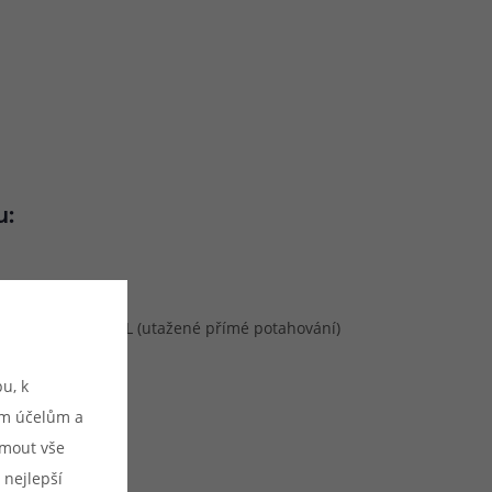
u:
m
é šlukování) / RDL (utažené přímé potahování)
ní & automatické
u, k
ým účelům a
ijmout vše
 nejlepší