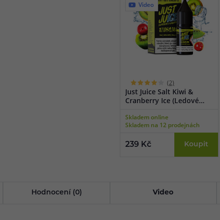
Video
(2)
Just Juice Salt Kiwi &
Cranberry Ice (Ledové
kiwi & brusinka) 10ml
Skladem online
Skladem na 12 prodejnách
239 Kč
Koupit
Hodnocení (0)
Video