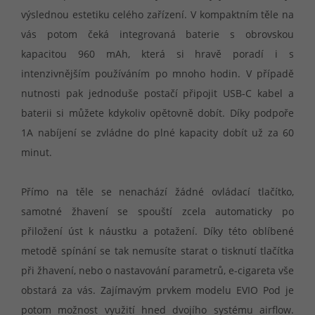
výslednou estetiku celého zařízení. V kompaktním těle na
vás potom čeká integrovaná baterie s obrovskou
kapacitou 960 mAh, která si hravě poradí i s
intenzivnějším používáním po mnoho hodin. V případě
nutnosti pak jednoduše postačí připojit USB-C kabel a
baterii si můžete kdykoliv opětovně dobít. Díky podpoře
1A nabíjení se zvládne do plné kapacity dobít už za 60
minut.
Přímo na těle se nenachází žádné ovládací tlačítko,
samotné žhavení se spouští zcela automaticky po
přiložení úst k náustku a potažení. Díky této oblíbené
metodě spínání se tak nemusíte starat o tisknutí tlačítka
při žhavení, nebo o nastavování parametrů, e-cigareta vše
obstará za vás. Zajímavým prvkem modelu EVIO Pod je
potom možnost využití hned dvojího systému airflow.