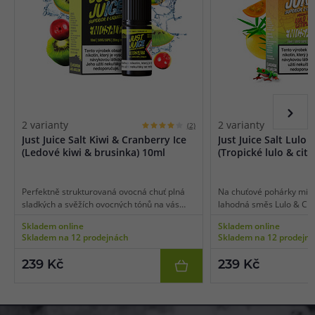
2 varianty
2 varianty
(2)
Just Juice Salt Kiwi & Cranberry Ice
Just Juice Salt Lulo 
(Ledové kiwi & brusinka) 10ml
(Tropické lulo & cit
Perfektně strukturovaná ovocná chuť plná
Na chuťové pohárky milov
sladkých a svěžích ovocných tónů na vás
lahodná směs Lulo & Citr
čeká v lahodné kombinaci Kiwi & Cranberry
autentickou chuť tropické
Skladem online
Skladem online
Ice. Hlavní složkou je zralé, šťavnaté a
Jižní Ameriky, který svou
Skladem na 12 prodejnách
Skladem na 12 prodejn
jemně natrpklé kiwi, jehož originální chuť
angrešt a marakuju. Příj
zjemňuje přítomnost slaďoučkých brusinek.
svěžest ještě umocní dr
239 Kč
239 Kč
Vše je potom v závěru doplněno o chladivý
plátků citronu.
efekt v podobě mrazivé coolady.