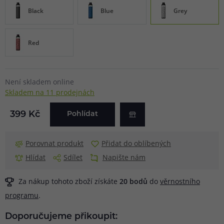
Black
Blue
Grey
Red
Není skladem online
Skladem na 11 prodejnách
399 Kč
Pohlídat
Porovnat produkt
Přidat do oblíbených
Hlídat
Sdílet
Napište nám
Za nákup tohoto zboží získáte
20
bodů
do
věrnostního
programu
.
Doporučujeme přikoupit: