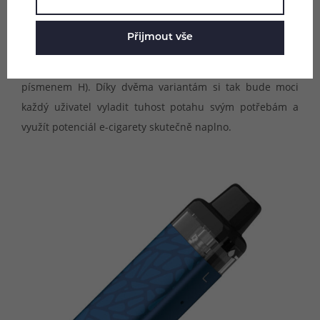
Pod je funkce dvojitého airflow systému. Cartridge tak
můžete na tělo nasadit jedním ze dvou směrů a využít tak
Přijmout vše
buď utaženější MTL potah (označen písmenem L), nebo
vzdušnější potahování na způsob RDL (označeno
písmenem H). Díky dvěma variantám si tak bude moci
každý uživatel vyladit tuhost potahu svým potřebám a
využít potenciál e-cigarety skutečně naplno.