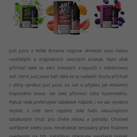
Just Juice z Velké Británie nejprve ohromili svou řadou
neotřelých a originálních ovocných aromat. Nyní však
přichází také se sérií hotových e-liquidů s nikotinovou
solí. Série Just Juice Salt láká na ty nejlepší druhy příchutí
z dílny výrobce Just Juice, na své si přijdou jak milovníci
tropického ovoce, tak také příznivci toho tuzemského.
Pokud však preferujete tabákové náplně, i na vás výrobce
myslel, v celé sérii najdete také řadu okouzlujících
tabákových chutí pro chvíle relaxu a pohody. Chuťově
vytříbené směsi jsou mnohokrát testovány před finálním
uvedením na trh, nabídnou dokonale vyvážený poměr