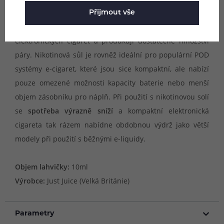
E-liquidy Just Juice Salt obsahují
50% propylenglykolu a
Přijmout vše
50% glycerolu
. Díky tomu jsou vhodné do všech typů
elektronických cigaret a produkují dostatečné množství
páry. Nikotinová sůl je rovněž ideální pro populární POD
systémy e-cigaret, které jsou sice kompaktní, ale nabízí
pouze omezené možnosti kapacity baterie nebo menší
objem zásobníku pro náplň. Při použití s nikotinovou solí
se
spotřeba výrazně sníží
a kompaktní elektronická
cigareta tak rázem nabídne obdobnou výdrž jako větší
modely při použití s běžnými e-liquidy.
Objem lahvičky:
10ml
Výrobce:
Just Juice (Velká Británie)
Parametry