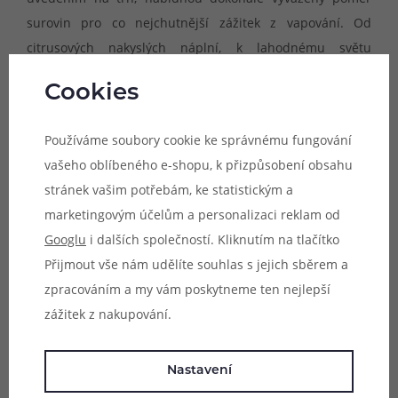
surovin pro co nejchutnější zážitek z vapování. Od
citrusových nakyslých náplní, k lahodnému světu
ochucených tabáků, až po ty nejsladší exotické kombinace
Cookies
ovoce, výrobce Just Juice vás provede cestou plnou
svěžesti, sladkosti a mimořádné chuti, na kterou jen tak
Používáme soubory cookie ke správnému fungování
nezapomenete.
vašeho oblíbeného e-shopu, k přizpůsobení obsahu
stránek vašim potřebám, ke statistickým a
Největší výhodou náplní Just Juice Salt s obsahem
marketingovým účelům a personalizaci reklam od
nikotinové soli je absence dráždivého pocitu v krku
Googlu
i dalších společností. Kliknutím na tlačítko
během vapování a rychlejší vstřebávání do organismu.
Přijmout vše nám udělíte souhlas s jejich sběrem a
Díky těmto prvkům je možné inhalovat vyšší dávku
zpracováním a my vám poskytneme ten nejlepší
nikotinu v každém potahu, ovšem v mnohem delších
zážitek z nakupování.
intervalech. Díky tomu výrazně prodlužujete životnost
žhavících hlav, šetříte kapacitu baterie a také spotřebu
samotné náplně.
Nastavení