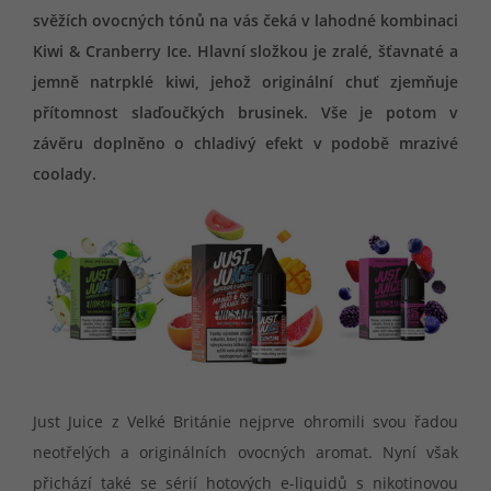
svěžích ovocných tónů na vás čeká v lahodné kombinaci
Kiwi & Cranberry Ice. Hlavní složkou je zralé, šťavnaté a
jemně natrpklé kiwi, jehož originální chuť zjemňuje
přítomnost slaďoučkých brusinek. Vše je potom v
závěru doplněno o chladivý efekt v podobě mrazivé
coolady.
Just Juice z Velké Británie nejprve ohromili svou řadou
neotřelých a originálních ovocných aromat. Nyní však
přichází také se sérií hotových e-liquidů s nikotinovou