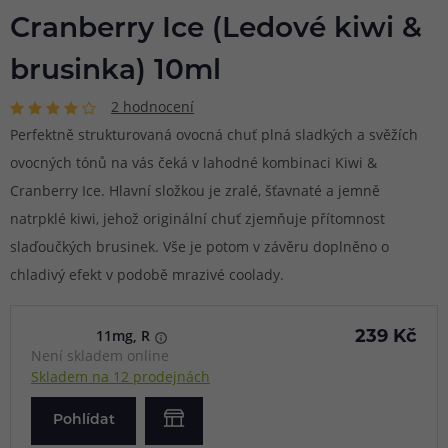
Cranberry Ice (Ledové kiwi &
brusinka) 10ml
2 hodnocení
Perfektně strukturovaná ovocná chuť plná sladkých a svěžích
ovocných tónů na vás čeká v lahodné kombinaci Kiwi &
Cranberry Ice. Hlavní složkou je zralé, šťavnaté a jemně
natrpklé kiwi, jehož originální chuť zjemňuje přítomnost
slaďoučkých brusinek. Vše je potom v závěru doplněno o
chladivý efekt v podobě mrazivé coolady.
11mg, R
239 Kč
Není skladem online
Skladem na 12 prodejnách
Pohlídat