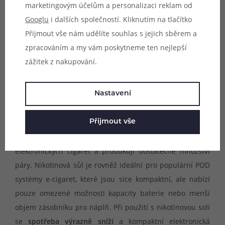
marketingovým účelům a personalizaci reklam od
nikotinové soli je absence dráždivého pocitu v krku
Googlu
i dalších společností. Kliknutím na tlačítko
během vapování a rychlejší vstřebávání do organismu.
Přijmout vše nám udělíte souhlas s jejich sběrem a
Díky těmto prvkům je možné inhalovat vyšší dávku
zpracováním a my vám poskytneme ten nejlepší
nikotinu v každém potahu, ovšem v mnohem delších
zážitek z nakupování.
intervalech. Díky tomu výrazně prodlužujete životnost
žhavících hlav, šetříte kapacitu baterie a také spotřebu
samotné náplně.
Nastavení
E-liquidy Just Juice Salt obsahují
50% propylenglykolu a
Přijmout vše
50% glycerolu
. Díky tomu jsou vhodné do všech typů
elektronických cigaret a produkují dostatečné množství
páry. Nikotinová sůl je rovněž ideální pro populární POD
systémy e-cigaret, které jsou sice kompaktní, ale nabízí
pouze omezené možnosti kapacity baterie nebo menší
objem zásobníku pro náplň. Při použití s nikotinovou solí
se
spotřeba výrazně sníží
a kompaktní elektronická