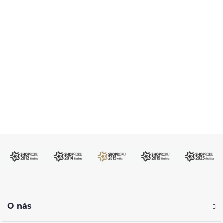
Pomůžeme vám s výběrem
483 51 51 31
Po–Pá: 09:00–17:00
info@ejuice.cz
kdykoliv
O nás