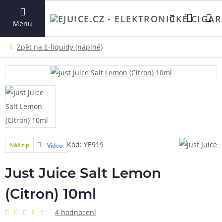
VYHLEDAT
Menu
Kód: YE919
Náš tip
Video
Just Juice Salt Lemon
(Citron) 10ml
4 hodnocení