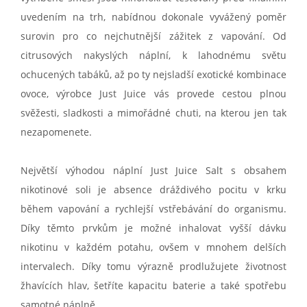
uvedením na trh, nabídnou dokonale vyvážený poměr
surovin pro co nejchutnější zážitek z vapování. Od
citrusových nakyslých náplní, k lahodnému světu
ochucených tabáků, až po ty nejsladší exotické kombinace
ovoce, výrobce Just Juice vás provede cestou plnou
svěžesti, sladkosti a mimořádné chuti, na kterou jen tak
nezapomenete.
Největší výhodou náplní Just Juice Salt s obsahem
nikotinové soli je absence dráždivého pocitu v krku
během vapování a rychlejší vstřebávání do organismu.
Díky těmto prvkům je možné inhalovat vyšší dávku
nikotinu v každém potahu, ovšem v mnohem delších
intervalech. Díky tomu výrazně prodlužujete životnost
žhavících hlav, šetříte kapacitu baterie a také spotřebu
samotné náplně.