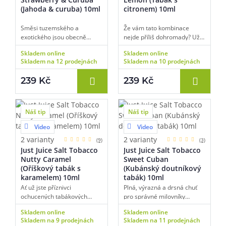
(Jahoda & curuba) 10ml
citronem) 10ml
Směsi tuzemského a
Že vám tato kombinace
exotického jsou obecně
nejde příliš dohromady? Už
velmi oblíbené. Když si k
první potah vás přesvědčí o
Skladem online
Skladem online
tomu přidáte také tropické
opaku. Geniálně vyvážená
Skladem na 12 prodejnách
Skladem na 10 prodejnách
ovoce, které není v našich
kombinace plné a výrazné
končinách příliš běžné, máte
chuti tabákových listů a
239 Kč
239 Kč
k dispozici naprosto
osvěžujícího nakyslého
originální e-liquid. V základu
citronu je totiž navržena s
této náplně najdete chuť
naprosto přesným poměrem
zralé a šťavnaté jahody s
obou použitých složek,
Náš tip
Náš tip
plnou, sladkou a jemnou
výsledný potah je tak doslova
Video
Video
chutí. Samotnou jahodu
dechberoucí, obě složky se
potom příjemně osvěží
totiž umně doplňují a
2 varianty
2 varianty
(9)
(3)
přítomnost exotické curuby,
zároveň nepřekrývají, v chuti
Just Juice Salt Tobacco
Just Juice Salt Tobacco
ovoce, které se chuťové
tak jednoznačně rozpoznáte
Nutty Caramel
Sweet Cuban
nejvíce podobá jablku.
jak chutnou a kvalitní
(Oříškový tabák s
(Kubánský doutníkový
Výsledek rozhodně stojí za to
tabákovou směs, tak také
karamelem) 10ml
tabák) 10ml
a od příchutě se jen tak
slaďoučké svěží citrony.
Ať už jste příznivci
Plná, výrazná a drsná chuť
neodtrhnete.
ochucených tabákových
pro správné milovníky
směsí, nebo preferujete
tabáku. Okouzlující a
Skladem online
Skladem online
dezertovky, tomuhle zkrátka
věrohodná vůně pravých
Skladem na 9 prodejnách
Skladem na 11 prodejnách
neodoláte. Geniální
kubánských doutníků s