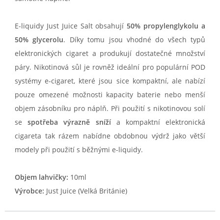
E-liquidy Just Juice Salt obsahují
50% propylenglykolu a
50% glycerolu
. Díky tomu jsou vhodné do všech typů
elektronických cigaret a produkují dostatečné množství
páry. Nikotinová sůl je rovněž ideální pro populární POD
systémy e-cigaret, které jsou sice kompaktní, ale nabízí
pouze omezené možnosti kapacity baterie nebo menší
objem zásobníku pro náplň. Při použití s nikotinovou solí
se
spotřeba výrazně sníží
a kompaktní elektronická
cigareta tak rázem nabídne obdobnou výdrž jako větší
modely při použití s běžnými e-liquidy.
Objem lahvičky:
10ml
Výrobce:
Just Juice (Velká Británie)