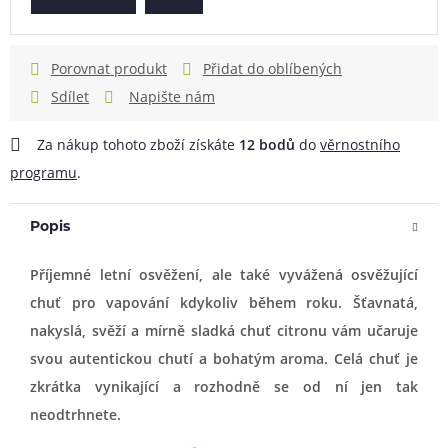
Porovnat produkt
Přidat do oblíbených
Sdílet
Napište nám
Za nákup tohoto zboží získáte
12
bodů
do
věrnostního
programu
.
Popis
Příjemné letní osvěžení, ale také vyvážená osvěžující
chuť pro vapování kdykoliv během roku. Šťavnatá,
nakyslá, svěží a mírně sladká chuť citronu vám učaruje
svou autentickou chutí a bohatým aroma. Celá chuť je
zkrátka vynikající a rozhodně se od ní jen tak
neodtrhnete.