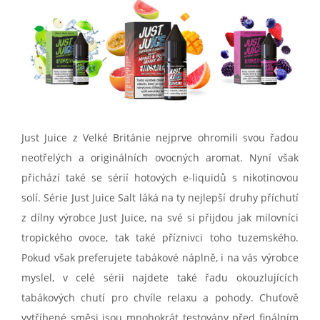
Just Juice z Velké Británie nejprve ohromili svou řadou
neotřelých a originálních ovocných aromat. Nyní však
přichází také se sérií hotových e-liquidů s nikotinovou
solí. Série Just Juice Salt láká na ty nejlepší druhy příchutí
z dílny výrobce Just Juice, na své si přijdou jak milovníci
tropického ovoce, tak také příznivci toho tuzemského.
Pokud však preferujete tabákové náplně, i na vás výrobce
myslel, v celé sérii najdete také řadu okouzlujících
tabákových chutí pro chvíle relaxu a pohody. Chuťově
vytříbené směsi jsou mnohokrát testovány před finálním