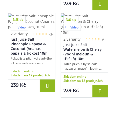
Všechny složky se chutně
239 Kč
banánu a manga si
prolínají a utváří komplexní
vysloužila své místo mezi
sladkou příchuť vhodnou
našimi ovocnými kousky.
zejména pro celodenní
Náš tip
Náš tip
vaping.
Video
Video
2 varianty
(3)
Just Juice Salt
2 varianty
(8)
Pineapple Papaya &
Just Juice Salt
Coconut (Ananas,
Watermelon & Cherry
papája & kokos) 10ml
(Vodní meloun &
Pokud jste příznivci sladkého
třešeň) 10ml
a krémového ovocného
Tahle příchuť by se dala
základu, je tahle příchuť
nazvat ultimátním letním
Skladem online
přesně pro vás. Dechberoucí
ovocným kombem. Perfektně
Skladem na 12 prodejnách
Skladem online
blend ovocných chutí, který
vybalancovaná chuť plná
Skladem na 12 prodejnách
vás srazí do kolen.
sladkých, kyselých a
239 Kč
Posouváme ovocné směsi na
natrpklých tónů díky
239 Kč
vyšší level!
melounovému základu
následovanému sukulentní
chutí třešní.