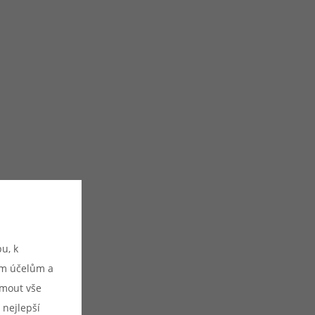
u, k
ým účelům a
ijmout vše
 nejlepší