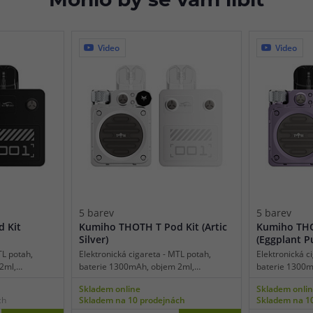
Mohlo by se vám líbit
Video
Video
5 barev
5 barev
 Kit
Kumiho THOTH T Pod Kit (Artic
Kumiho THO
Silver)
(Eggplant P
TL potah,
Elektronická cigareta - MTL potah,
Elektronická c
2ml,
baterie 1300mAh, objem 2ml,
baterie 1300m
pínání,
automatické a manuální spínání,
automatické a
Skladem online
Skladem onli
, dobíjení
automatický výkon až 35W, dobíjení
automatický v
ch
Skladem na 10 prodejnách
Skladem na 1
inteligentní
USB-C, regulace air-flow, inteligentní
USB-C, regulace