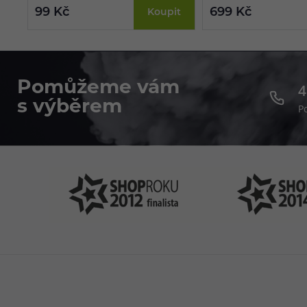
detekce odporu, robustní 
99 Kč
699 Kč
Koupit
platforma THOTH, perfek
chuti.
Pomůžeme vám
4
s výběrem
P