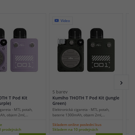
Video
5 barev
5 
TH T Pod Kit
Kumiho THOTH T Pod Kit (Jungle
Ku
urple)
Green)
Gr
igareta - MTL potah,
Elektronická cigareta - MTL potah,
Ele
Ah, objem 2ml,
baterie 1300mAh, objem 2ml,
bat
 manuální spínání,
automatické a manuální spínání,
aut
ne
Skladem online poslední kus
Skl
ýkon až 35W, dobíjení
automatický výkon až 35W, dobíjení
aut
0 prodejnách
Skladem na 10 prodejnách
Ned
 air-flow, inteligentní
USB-C, regulace air-flow, inteligentní
USB