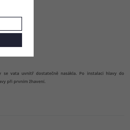
 se vata uvnitř dostatečně nasákla. Po instalaci hlavy do
avy při prvním žhavení.