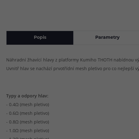
Popis
Parametry
Náhradní žhavící hlavy z platformy Kumiho THOTH nabídnou výr
Uvnitř hlav se nachází prvotřídní mesh pletivo pro co nejlepší 
Typy a odpory hlav:
- 0.4Ω (mesh pletivo)
- 0.6Ω (mesh pletivo)
- 0.8Ω (mesh pletivo)
- 1.0Ω (mesh pletivo)