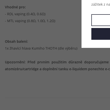
zážitek z n
Vhodné pro:
- RDL vaping (0.4Ω, 0.6Ω)
- MTL vaping (0.8Ω, 1.0Ω, 1.2Ω)
Obsah balení:
1x žhavící hlava Kumiho THOTH (dle výběru)
Upozornění: Před prvním použitím důrazně doporučujeme na
atomizéru/cartridge a doplnění tanku e-liquidem ponechte e-ci