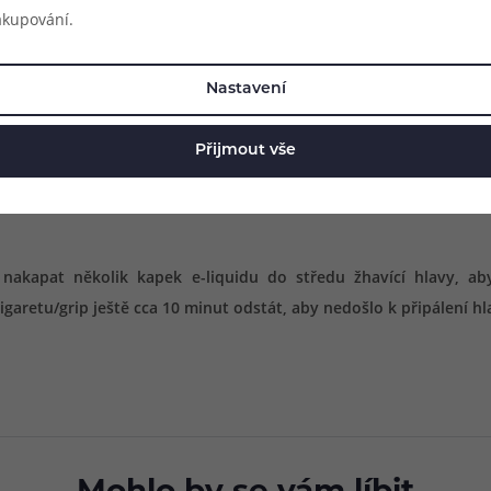
akupování.
Nastavení
Přijmout vše
kapat několik kapek e-liquidu do středu žhavící hlavy, aby
garetu/grip ještě cca 10 minut odstát, aby nedošlo k připálení hl