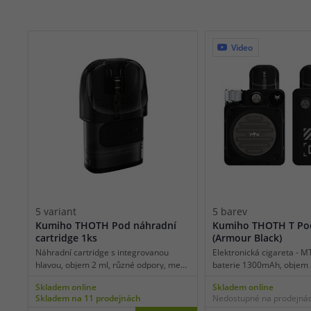
Video
5 variant
5 barev
Kumiho THOTH Pod náhradní
Kumiho THOTH T Pod
cartridge 1ks
(Armour Black)
Náhradní cartridge s integrovanou
Elektronická cigareta - M
hlavou, objem 2 ml, různé odpory, mesh
baterie 1300mAh, objem 
pletivo, boční plnění, vhodné pro
automatické a manuální s
Skladem online
Skladem online
MTL/RDL vaping, 1ks v balení.
automatický výkon až 35W
Skladem na 11 prodejnách
Nedostupné na prodejná
USB-C, regulace air-flow, 