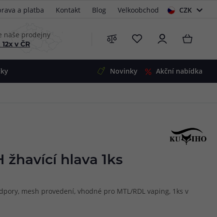
rava a platba
Kontakt
Blog
Velkoobchod
CZK
EUR
e naše prodejny
 12x v ČR
čky
Novinky
Akční nabídka
e
i-Ohm
illa
 Alpha
4
G5
 S&V
žhavící hlava 1ks
 V2
00 Pro
Mini
S&V
odpory, mesh provedení, vhodné pro MTL/RDL vaping, 1ks v
220
 3v1
45
Zobrazit produkty
Zobrazit produkty
Zobrazit produkty
Zobrazit produkty
Zobrazit produkty
Zobrazit produkty