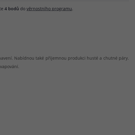
áte
4
bodů
do
věrnostního programu
.
havení. Nabídnou také příjemnou produkci husté a chutné páry.
 vapování.