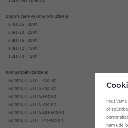
- 1.2Ω (mesh pletivo)
Doporučené výkony pro užívání:
- 0.4Ω (25 - 35W)
- 0.6Ω (20 - 25W)
- 0.8Ω (16 - 20W)
- 1.0Ω (12 - 15W)
- 1.2Ω (10 - 12W)
Kompatibilní zařízení:
- Kumiho THOTH T Pod Kit
Cooki
- Kumiho THOTH S Pod Kit
- Kumiho THOTH G Pod Kit
Používáme 
- Kumiho THOTH C Pod Kit
přizpůsobe
- Kumiho THOTH G Lite Pod Kit
personaliz
- Kumiho THOTH T Pro Pod Kit
nám udělít