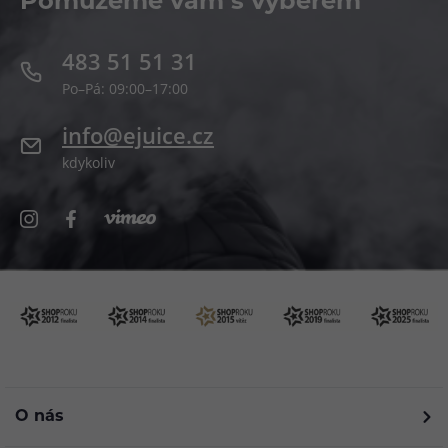
Pomůžeme vám s výběrem
483 51 51 31
Po–Pá: 09:00–17:00
info@ejuice.cz
kdykoliv
O nás