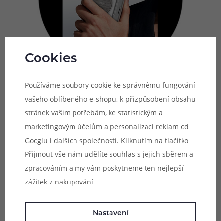
Cookies
Používáme soubory cookie ke správnému fungování
vašeho oblíbeného e-shopu, k přizpůsobení obsahu
Stabilní výkon
stránek vašim potřebám, ke statistickým a
marketingovým účelům a personalizaci reklam od
Díky praktickému režimu konstantního výstupního napětí
Googlu
i dalších společností. Kliknutím na tlačítko
se můžete těšit na stejné výstupní hodnoty po celou dobu
Přijmout vše nám udělíte souhlas s jejich sběrem a
potahování. Ze zařízení tak získáte vždy maximum chuti a
zpracováním a my vám poskytneme ten nejlepší
jen ty nejlepší výsledky. I když začne kapacita baterie
zážitek z nakupování.
slábnout, stále si můžete užívat stejnou chuť jako při
plném nabití.
Nastavení