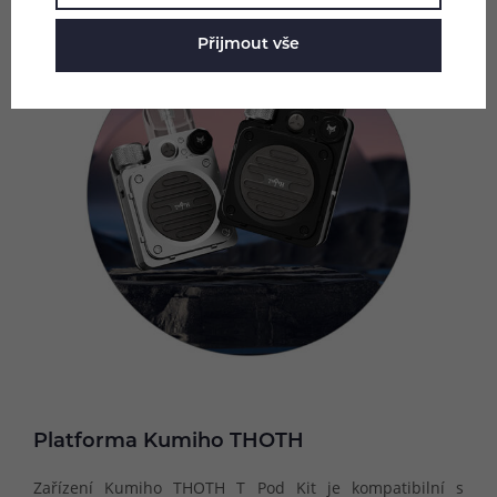
Přijmout vše
Platforma Kumiho THOTH
Zařízení Kumiho THOTH T Pod Kit je kompatibilní s