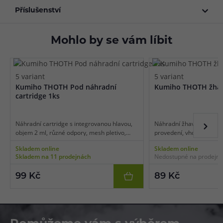
Příslušenství
Mohlo by se vám líbit
5 variant
5 variant
Kumiho THOTH Pod náhradní
Kumiho THOTH žhaví
cartridge 1ks
Náhradní cartridge s integrovanou hlavou,
Náhradní žhavící hlava,
objem 2 ml, různé odpory, mesh pletivo,
provedení, vhodné pro M
boční plnění, vhodné pro MTL/RDL vaping,
v balení.
Skladem online
Skladem online
1ks v balení.
Skladem na 11 prodejnách
Nedostupné na prodejn
99 Kč
89 Kč