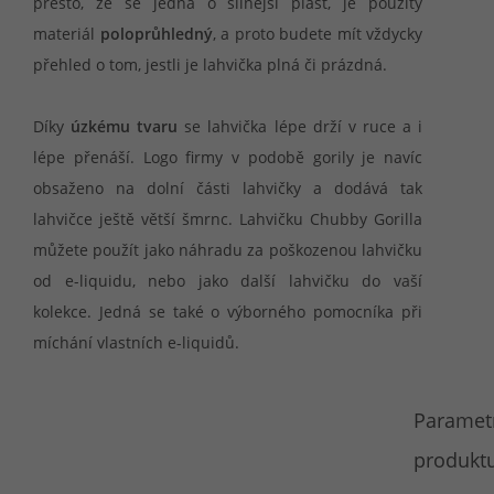
přesto, že se jedná o silnější plast, je použitý
materiál
poloprůhledný
, a proto budete mít vždycky
přehled o tom, jestli je lahvička plná či prázdná.
Díky
úzkému tvaru
se lahvička lépe drží v ruce a i
lépe přenáší. Logo firmy v podobě gorily je navíc
obsaženo na dolní části lahvičky a dodává tak
lahvičce ještě větší šmrnc. Lahvičku Chubby Gorilla
můžete použít jako náhradu za poškozenou lahvičku
od e-liquidu, nebo jako další lahvičku do vaší
kolekce. Jedná se také o výborného pomocníka při
míchání vlastních e-liquidů.
Paramet
produktu