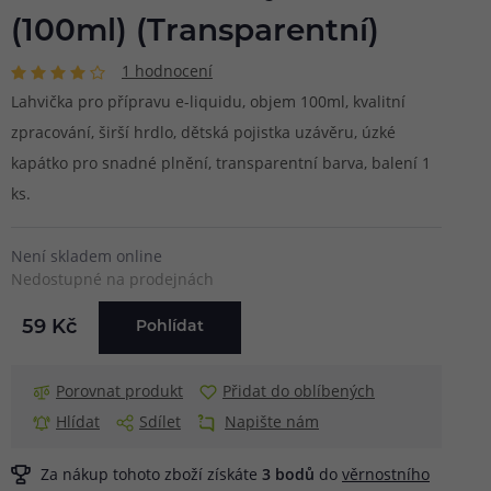
(100ml) (Transparentní)
1 hodnocení
Lahvička pro přípravu e-liquidu, objem 100ml, kvalitní
zpracování, širší hrdlo, dětská pojistka uzávěru, úzké
kapátko pro snadné plnění, transparentní barva, balení 1
ks.
Není skladem online
Nedostupné na prodejnách
59 Kč
Pohlídat
Porovnat produkt
Přidat do oblíbených
Hlídat
Sdílet
Napište nám
Za nákup tohoto zboží získáte
3
bodů
do
věrnostního