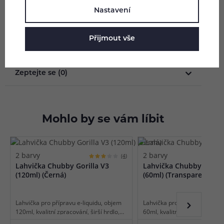
Nastavení
Parametry
Přijmout vše
Hodnocení (1)
Zeptejte se (0)
Mohlo by se vám líbit
2 barvy
2 barvy
(4)
Lahvička Chubby Gorilla V3
Lahvička Chubby Gorill
(120ml) (Černá)
(60ml) (Transparentní)
Lahvička pro přípravu e-liquidu, objem
Lahvička pro přípravu e-liqu
120ml, kvalitní zpracování, širší hrdlo,
60ml, kvalitní zpracování, širš
dětská pojistka uzávěru, úzké kapátko
dětská pojistka uzávěru, úzk