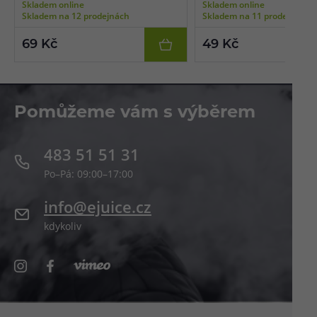
Skladem online
Skladem online
pro snadné plnění, černá barva, balení 1
pro snadné plnění, transpare
Skladem na 12 prodejnách
Skladem na 11 prodejnách
ks.
balení 1 ks.
69 Kč
49 Kč
Pomůžeme vám s výběrem
483 51 51 31
Po–Pá: 09:00–17:00
info@ejuice.cz
kdykoliv