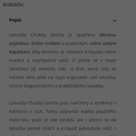
programu
.
Popis
Lahvička Chubby Gorilla je opatřena
dětskou
pojistkou
,
širším hrdlem
a praktickým,
velmi úzkým
kapátkem
, díky kterému je nalévání e-liquidu velice
snadné a nepříjemné vylití, či přelití se s touto
lahvičkou již nemůže stát. U třetí verze (V3) se
můžete těšit ještě na lepší ergonomii celé lahvičky,
včetně elegantnějšího a praktičtějšího kapátka.
Lahvičky Chubby Gorilla jsou navrženy a vyráběny v
Kalifornii v USA. Tomu odpovídá kvalita použitého
materiálu, plast je zde silnější, ale i přesto se dá
lahvička jemně stlačit a e-liquid jednoduše nalít. I