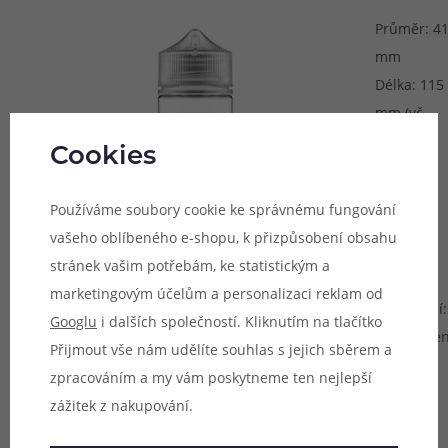
Průměr: 4
mm
Délka: 115
mm (vč.
kapátka a
Cookies
uzávěru)
Objem:
Používáme soubory cookie ke správnému fungování
100 ml
vašeho oblíbeného e-shopu, k přizpůsobení obsahu
stránek vašim potřebám, ke statistickým a
Barevné
marketingovým účelům a personalizaci reklam od
provedení:
Googlu
i dalších společností. Kliknutím na tlačítko
transparen
Přijmout vše nám udělíte souhlas s jejich sběrem a
zpracováním a my vám poskytneme ten nejlepší
zážitek z nakupování.
Balení obsahuje 1ks kompletní lahvičky vč. kapátka
a uzávěru.