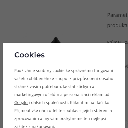
Paramet
produktu
Průměr: 29
mm
Cookies
Délka:
132 mm (vč
Používáme soubory cookie ke správnému fungování
kapátka a
vašeho oblíbeného e-shopu, k přizpůsobení obsahu
uzávěru)
stránek vašim potřebám, ke statistickým a
Objem:
marketingovým účelům a personalizaci reklam od
60 ml
Googlu
i dalších společností. Kliknutím na tlačítko
Přijmout vše nám udělíte souhlas s jejich sběrem a
Barevné
zpracováním a my vám poskytneme ten nejlepší
provedení:
zážitek z nakupování.