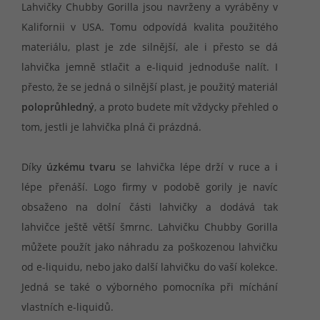
Lahvičky Chubby Gorilla jsou navrženy a vyráběny v
Kalifornii v USA. Tomu odpovídá kvalita použitého
materiálu, plast je zde silnější, ale i přesto se dá
lahvička jemně stlačit a e-liquid jednoduše nalít. I
přesto, že se jedná o silnější plast, je použitý materiál
poloprůhledný
, a proto budete mít vždycky přehled o
tom, jestli je lahvička plná či prázdná.
Díky
úzkému tvaru
se lahvička lépe drží v ruce a i
lépe přenáší. Logo firmy v podobě gorily je navíc
obsaženo na dolní části lahvičky a dodává tak
lahvičce ještě větší šmrnc. Lahvičku Chubby Gorilla
můžete použít jako náhradu za poškozenou lahvičku
od e-liquidu, nebo jako další lahvičku do vaší kolekce.
Jedná se také o výborného pomocníka při míchání
vlastních e-liquidů.