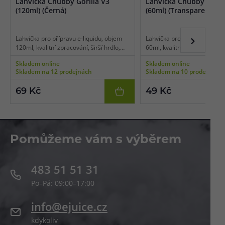
Lahvička Chubby Gorilla V3
Lahvička Chubby Goril
(120ml) (Černá)
(60ml) (Transparentní)
Lahvička pro přípravu e-liquidu, objem
Lahvička pro přípravu e-liqu
120ml, kvalitní zpracování, širší hrdlo,
60ml, kvalitní zpracování, šir
dětská pojistka uzávěru, úzké kapátko
dětská pojistka uzávěru, úz
Skladem online
Skladem online
pro snadné plnění, černá barva, balení 1
pro snadné plnění, transpar
Skladem na 12 prodejnách
Skladem na 10 prodejnách
ks.
balení 1 ks.
69 Kč
49 Kč
Pomůžeme vám s výběrem
483 51 51 31
Po–Pá: 09:00–17:00
info@ejuice.cz
kdykoliv