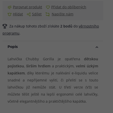
Porovnat produkt
Přidat do oblíbených
Hlídat
Sdílet
Napište nám
Za nákup tohoto zboží získáte
2
bodů
do
věrnostního
programu
.
Popis
Lahvička Chubby Gorilla je opatřena
dětskou
pojistkou
,
širším hrdlem
a praktickým,
velmi úzkým
kapátkem
, díky kterému je nalévání e-liquidu velice
snadné a nepříjemné vylití, či přelití se s touto
lahvičkou již nemůže stát. U třetí verze (V3) se
můžete těšit ještě na lepší ergonomii celé lahvičky,
včetně elegantnějšího a praktičtějšího kapátka.