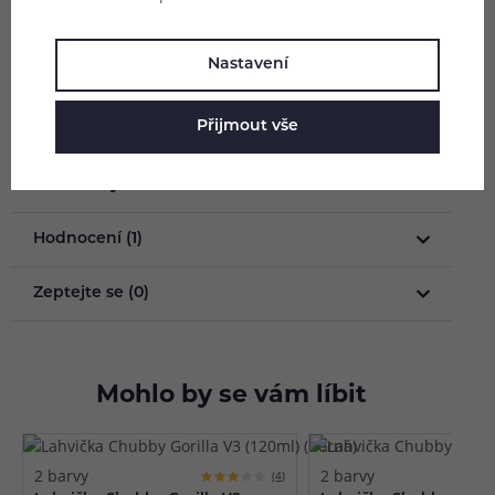
černá
Nastavení
Balení obsahuje 1ks kompletní lahvičky vč. kapátka
Přijmout vše
a uzávěru.
Parametry
Hodnocení (1)
Zeptejte se (0)
Mohlo by se vám líbit
2 barvy
2 barvy
(4)