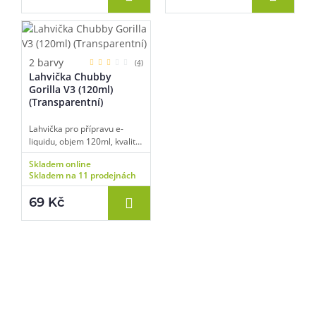
2 barvy
(4)
Lahvička Chubby
Gorilla V3 (120ml)
(Transparentní)
Lahvička pro přípravu e-
liquidu, objem 120ml, kvalitní
zpracování, širší hrdlo,
Skladem online
dětská pojistka uzávěru,
Skladem na 11 prodejnách
úzké kapátko pro snadné
plnění, transparentní barva,
69 Kč
balení 1 ks.
Pomůžeme vám s výběrem
483 51 51 31