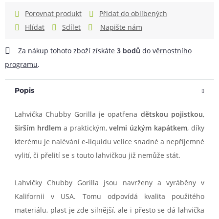
Porovnat produkt
Přidat do oblíbených
Hlídat
Sdílet
Napište nám
Za nákup tohoto zboží získáte
3
bodů
do
věrnostního
programu
.
Popis
Lahvička Chubby Gorilla je opatřena
dětskou pojistkou
,
širším hrdlem
a praktickým,
velmi úzkým kapátkem
, díky
kterému je nalévání e-liquidu velice snadné a nepříjemné
vylití, či přelití se s touto lahvičkou již nemůže stát.
Lahvičky Chubby Gorilla jsou navrženy a vyráběny v
Kalifornii v USA. Tomu odpovídá kvalita použitého
materiálu, plast je zde silnější, ale i přesto se dá lahvička