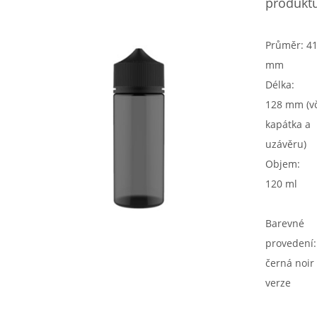
produktu
Průměr: 4
mm
Délka:
128 mm (vč
kapátka a
uzávěru)
Objem:
120 ml
Barevné
provedení:
černá noir
verze