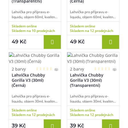
(Transparentní)
(Černá)
Lahvička pro přípravu e-
Lahvička pro přípravu e-
liquidu, objem 60ml, kvalitní
liquidu, objem 60ml, kvalitní
zpracování, širší hrdlo,
zpracování, širší hrdlo,
Skladem online
Skladem online
dětská pojistka uzávěru,
dětská pojistka uzávěru,
Skladem na 10 prodejnách
Skladem na 12 prodejnách
úzké kapátko pro snadné
úzké kapátko pro snadné
plnění, transparentní barva,
plnění, černá barva, balení 1
49 Kč
49 Kč
balení 1 ks.
ks.
2 barvy
2 barvy
(6)
(6)
Lahvička Chubby
Lahvička Chubby
Gorilla V3 (30ml)
Gorilla V3 (30ml)
(Černá)
(Transparentní)
Lahvička pro přípravu e-
Lahvička pro přípravu e-
liquidu, objem 30ml, kvalitní
liquidu, objem 30ml, kvalitní
zpracování, širší hrdlo,
zpracování, širší hrdlo,
Skladem online
Skladem online
dětská pojistka uzávěru,
dětská pojistka uzávěru,
Skladem na 12 prodejnách
Skladem na 12 prodejnách
úzké kapátko pro snadné
úzké kapátko pro snadné
plnění, černá barva, balení 1
plnění, transparentní barva,
39 Kč
39 Kč
ks.
balení 1 ks.