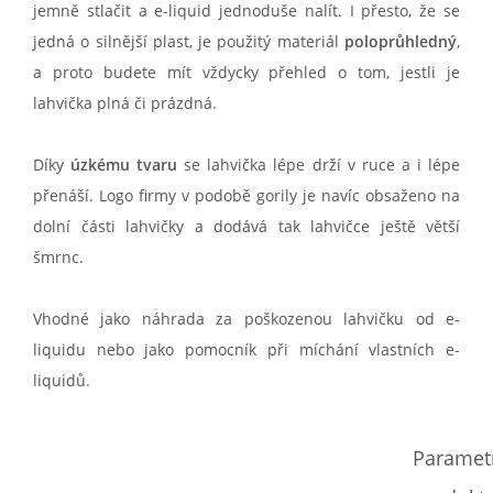
jemně stlačit a e-liquid jednoduše nalít. I přesto, že se
jedná o silnější plast, je použitý materiál
poloprůhledný
,
a proto budete mít vždycky přehled o tom, jestli je
lahvička plná či prázdná.
Díky
úzkému tvaru
se lahvička lépe drží v ruce a i lépe
přenáší. Logo firmy v podobě gorily je navíc obsaženo na
dolní části lahvičky a dodává tak lahvičce ještě větší
šmrnc.
Vhodné jako náhrada za poškozenou lahvičku od e-
liquidu nebo jako pomocník při míchání vlastních e-
liquidů.
Paramet