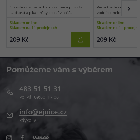
Objevte dokonalou harmonii mezi přírodní
Vychutnejte si sladkou, 
sladkostí a pikantní kyselostí v naší
vodního melounu s osvě
jedinečné chuti hroznového vína a kiwi.
nádechem.
Skladem online
Skladem online
Skladem na 11 prodejnách
Skladem na 11 prodejn
209 Kč
209 Kč
Pomůžeme vám s výběrem
483 51 51 31
Po–Pá: 09:00–17:00
info@ejuice.cz
kdykoliv