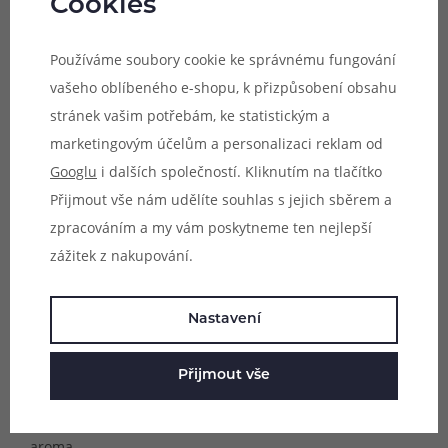
Cookies
E-liquidy LIQUA Salt obsahují
50% propylenglykolu a 50%
Používáme soubory cookie ke správnému fungování
glycerolu
. Díky tomu jsou vhodné do všech typů MTL
vašeho oblíbeného e-shopu, k přizpůsobení obsahu
elektronických cigaret a produkují dostatečné množství
stránek vašim potřebám, ke statistickým a
páry. Nikotinová sůl je rovněž ideální pro populární POD
marketingovým účelům a personalizaci reklam od
systémy e-cigaret, které jsou sice kompaktní, ale nabízí
Googlu
i dalších společností. Kliknutím na tlačítko
pouze omezené možnosti kapacity baterie nebo menší
Přijmout vše nám udělíte souhlas s jejich sběrem a
objem zásobníku pro náplň. Při použití s nikotinovou solí
zpracováním a my vám poskytneme ten nejlepší
se
spotřeba výrazně sníží
a kompaktní elektronická
zážitek z nakupování.
cigareta tak rázem nabídne obdobnou výdrž jako větší
modely při použití s běžnými e-liquidy.
Nastavení
Objem lahvičky:
10ml
Přijmout vše
Složení:
propylenglykol, rostlinný glycerol, nikotinová sůl,
aroma