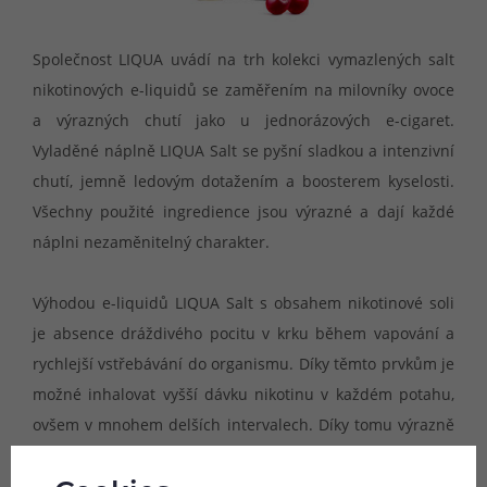
Společnost LIQUA uvádí na trh kolekci vymazlených salt
nikotinových e-liquidů se zaměřením na milovníky ovoce
a výrazných chutí jako u jednorázových e-cigaret.
Vyladěné náplně LIQUA Salt se pyšní sladkou a intenzivní
chutí, jemně ledovým dotažením a boosterem kyselosti.
Všechny použité ingredience jsou výrazné a dají každé
náplni nezaměnitelný charakter.
Výhodou e-liquidů LIQUA Salt s obsahem nikotinové soli
je absence dráždivého pocitu v krku během vapování a
rychlejší vstřebávání do organismu. Díky těmto prvkům je
možné inhalovat vyšší dávku nikotinu v každém potahu,
ovšem v mnohem delších intervalech. Díky tomu výrazně
prodlužujete životnost žhavících hlav, šetříte kapacitu
baterie a také spotřebu samotné náplně.