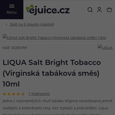
VYHLEDAT
Menu
Kód: DO09789
LIQUA Salt Bright Tobacco
(Virginská tabáková směs)
10ml
1 hodnocení
Jedna z nejznámějších chutí tabáku Virginia následovaná jemně
sladkými a kořeněnými tóny, bez trpkosti a podráždění. Liqua